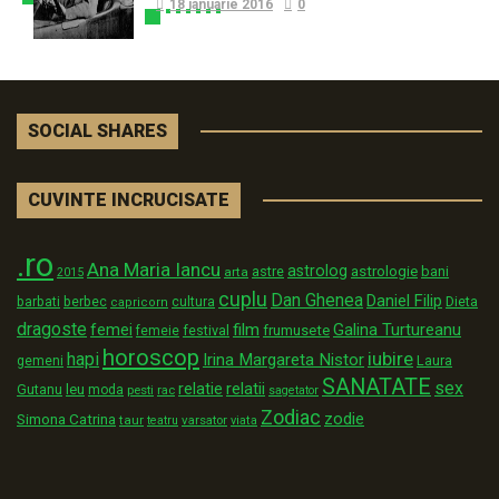
18 ianuarie 2016
0
SOCIAL SHARES
CUVINTE INCRUCISATE
.ro
Ana Maria Iancu
astrolog
astrologie
astre
bani
arta
2015
cuplu
Dan Ghenea
Daniel Filip
Dieta
barbati
berbec
cultura
capricorn
dragoste
film
Galina Turtureanu
femei
festival
frumusete
femeie
horoscop
iubire
hapi
Irina Margareta Nistor
Laura
gemeni
SANATATE
sex
relatii
relatie
Gutanu
leu
moda
pesti
rac
sagetator
Zodiac
zodie
Simona Catrina
taur
varsator
teatru
viata