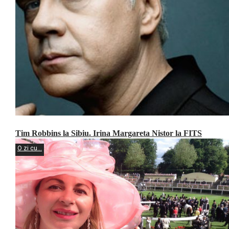
Tim Robbins la Sibiu. Irina Margareta Nistor la FITS
O zi cu...