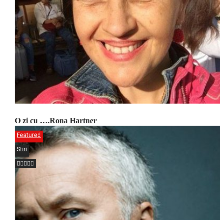
O zi cu ….Rona Hartner
Featured
Stiri