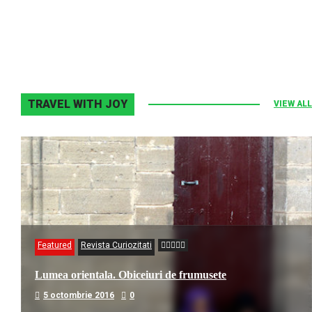
2 noiembrie 2013
0
TRAVEL WITH JOY
VIEW ALL
Featured
Revista Curiozitati
Lumea orientala. Obiceiuri de frumusete
5 octombrie 2016
0