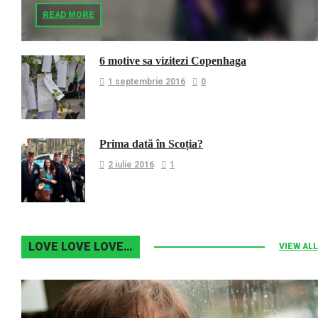
READ MORE
6 motive sa vizitezi Copenhaga
1 septembrie 2016
0
Prima dată în Scoția?
2 iulie 2016
1
LOVE LOVE LOVE…
VIEW ALL