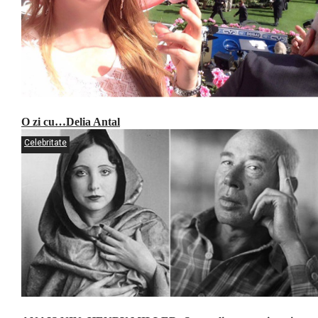
O zi cu…Delia Antal
Celebritate