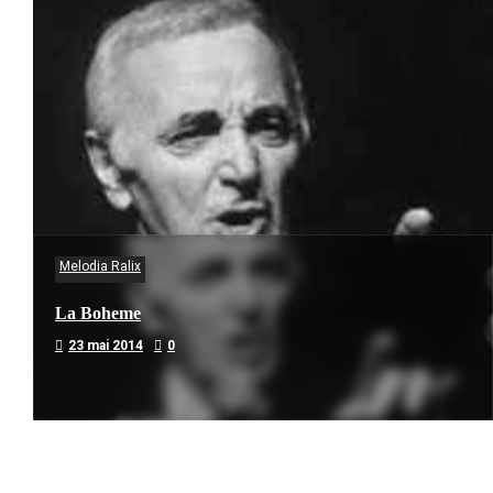
Melodia Ralix
La Boheme
23 mai 2014
0