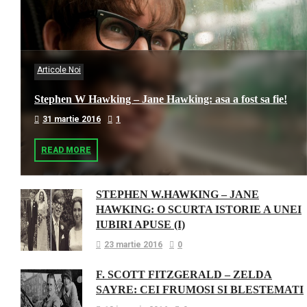
Articole Noi
Stephen W Hawking – Jane Hawking: asa a fost sa fie!
31 martie 2016
1
READ MORE
STEPHEN W.HAWKING – JANE
HAWKING: O SCURTA ISTORIE A UNEI
IUBIRI APUSE (I)
23 martie 2016
0
F. SCOTT FITZGERALD – ZELDA
SAYRE: CEI FRUMOSI SI BLESTEMATI