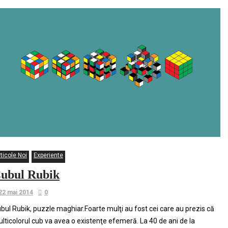
ticole Noi
Experiente
ubul Rubik
22 mai 2014
0
bul Rubik, puzzle maghiar.Foarte mulţi au fost cei care au prezis că
lticolorul cub va avea o existenţe efemeră. La 40 de ani de la