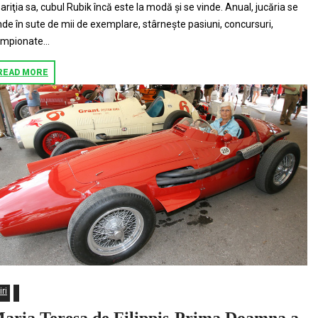
ariţia sa, cubul Rubik încă este la modă şi se vinde. Anual, jucăria se
nde în sute de mii de exemplare, stârneşte pasiuni, concursuri,
mpionate...
READ MORE
iri
aria Teresa de Filippis-Prima Doamna a