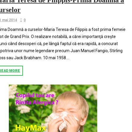
urselor
1 mai 2014
0
ima Doamnă a curselor-Maria Teresa de Filippis a fost prima femeie
lot de Grand Prix. O realizare notabilă, a cărei importanţă creşte
unci când descoperi că, pe lângă faptul că era rapidă, a concurat
potriva unor nume legendare precum Juan Manuel Fangio, Stirling
ss sau Jack Brabham. 10 mai 1958....
READ MORE