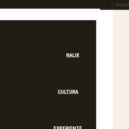
Account
RALIX
culine
RALIX
CULTURA
EXPERIENTE