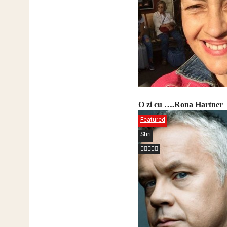
O zi cu ….Rona Hartner
Featured
Stiri