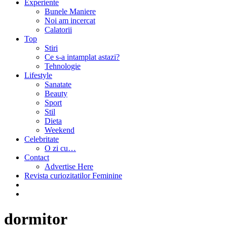
Experiente
Bunele Maniere
Noi am incercat
Calatorii
Top
Stiri
Ce s-a intamplat astazi?
Tehnologie
Lifestyle
Sanatate
Beauty
Sport
Stil
Dieta
Weekend
Celebritate
O zi cu…
Contact
Advertise Here
Revista curiozitatilor Feminine
dormitor