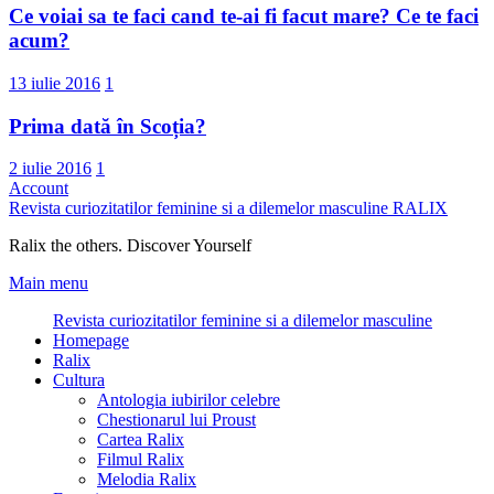
Ce voiai sa te faci cand te-ai fi facut mare? Ce te faci
acum?
13 iulie 2016
1
Prima dată în Scoția?
2 iulie 2016
1
Account
Revista curiozitatilor feminine si a dilemelor masculine
RALIX
Ralix the others. Discover Yourself
Main menu
Revista curiozitatilor feminine si a dilemelor masculine
Homepage
Ralix
Cultura
Antologia iubirilor celebre
Chestionarul lui Proust
Cartea Ralix
Filmul Ralix
Melodia Ralix