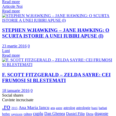
Read more
Articole Noi
Read more
STEPHEN W.HAWKING – JANE HAWKING: O
SCURTA ISTORIE A UNEI IUBIRI APUSE (I)
23 martie 2016
0
Luni
Read more
F. SCOTT FITZGERALD – ZELDA SAYRE: CEI
FRUMOSI SI BLESTEMATI
18 ianuarie 2016
0
Social shares
Cuvinte incrucisate
.ro
Ana Maria Iancu
astrolog
astrologie
astre
bani
barbati
arta
2015
cuplu
Dan Ghenea
dragoste
Daniel Filip
berbec
cultura
Dieta
capricorn