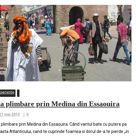
xperiente
a plimbare prin Medina din Essaouira
27 mai 2014
6
 plimbare prin Medina din Essaouira. Când vantul bate cu putere pe
asta Atlanticului, cand te cuprinde foamea si dorul de-a te pierde „in