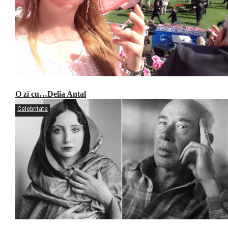
O zi cu…Delia Antal
Celebritate