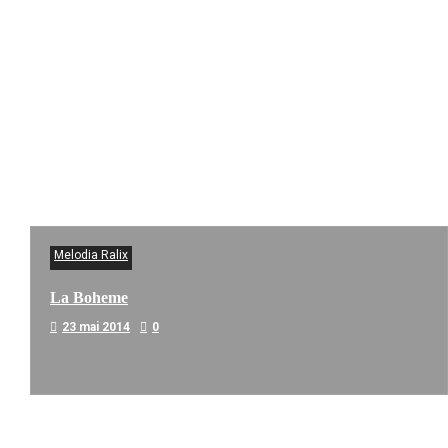
Melodia Ralix
La Boheme
23 mai 2014
0