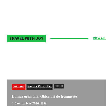
Elton John–Home Again
2 noiembrie 2013
0
TRAVEL WITH JOY
VIEW ALL
Featured
Revista Curiozitati
Lumea orientala. Obiceiuri de frumusete
5 octombrie 2016
0