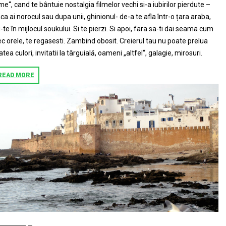
me“, cand te bântuie nostalgia filmelor vechi si-a iubirilor pierdute –
ca ai norocul sau dupa unii, ghinionul- de-a te afla într-o țara araba,
-te în mijlocul soukului. Si te pierzi. Si apoi, fara sa-ti dai seama cum
ec orele, te regasesti. Zambind obosit. Creierul tau nu poate prelua
atea culori, invitatii la târguială, oameni „altfel“, galagie, mirosuri.
READ MORE