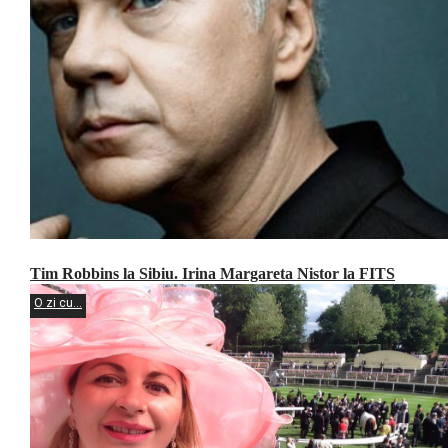
Tim Robbins la Sibiu. Irina Margareta Nistor la FITS
O zi cu...