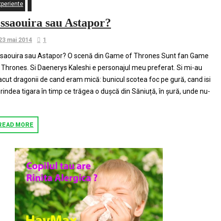
xperiente
ssaouira sau Astapor?
23 mai 2014
1
saouira sau Astapor? O scenă din Game of Thrones Sunt fan Game
 Thrones. Si Daenerys Kaleshi e personajul meu preferat. Si mi-au
acut dragonii de cand eram mică: bunicul scotea foc pe gură, cand isi
rindea tigara în timp ce trăgea o dușcă din Săniuță, în șură, unde nu-
READ MORE