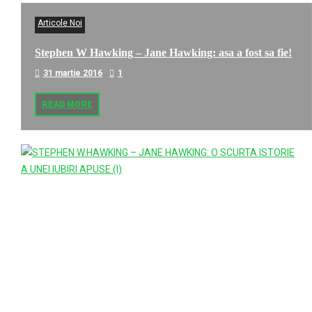
Articole Noi
Stephen W Hawking – Jane Hawking: asa a fost sa fie!
31 martie 2016
1
READ MORE