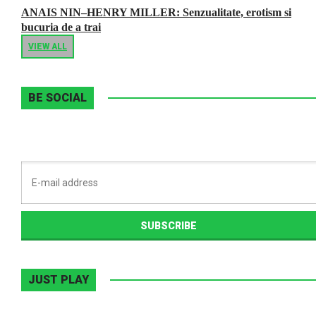
ANAIS NIN–HENRY MILLER: Senzualitate, erotism si
bucuria de a trai
VIEW ALL
BE SOCIAL
JUST PLAY