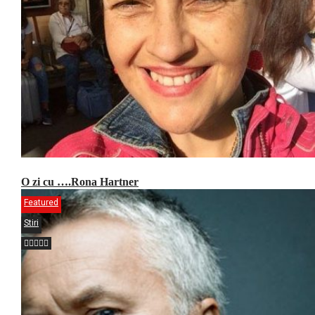
O zi cu ….Rona Hartner
Featured
Stiri