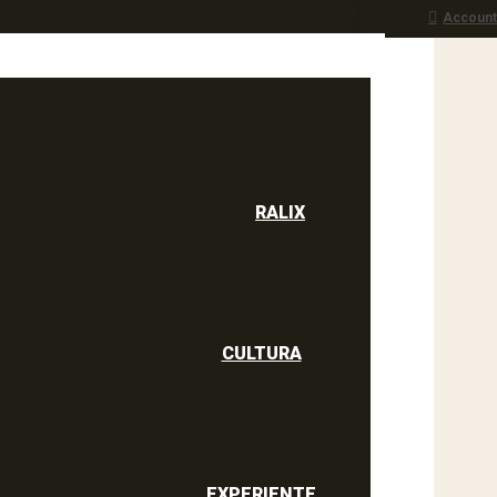
Account
RALIX
culine
RALIX
CULTURA
EXPERIENTE