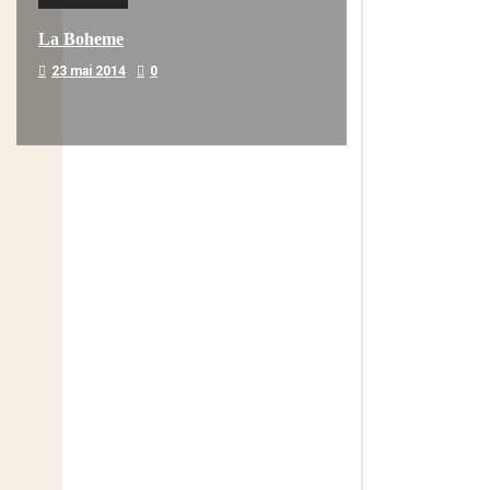
La Boheme
23 mai 2014
0
Melodia Ralix
Soha – Mil Pasos