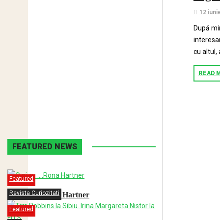
12 iuni
După min
interesa
cu altul,
READ 
FEATURED NEWS
Featured
Revista Curiozitati
O zi cu ….Rona Hartner
Featured