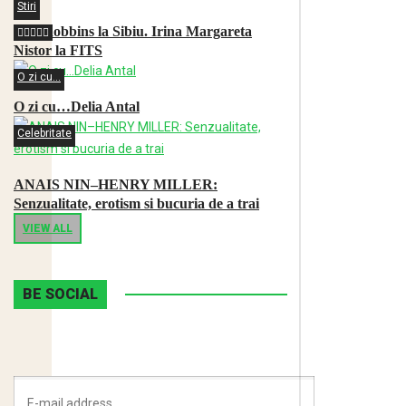
Stiri
Tim Robbins la Sibiu. Irina Margareta
Nistor la FITS
O zi cu...
O zi cu…Delia Antal
Celebritate
ANAIS NIN–HENRY MILLER:
Senzualitate, erotism si bucuria de a trai
VIEW ALL
BE SOCIAL