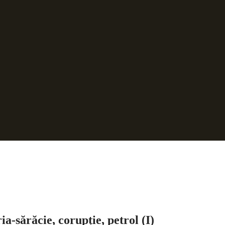
nathan
ia-sărăcie, corupție, petrol (I)