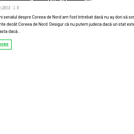
e 2013
0
i serialul despre Coreea de Nord am fost întrebat dacă nu aş dori să scri
nte decât Coreea de Nord. Desigur că nu putem judeca dacă un stat est
 asta dacă...
MORE