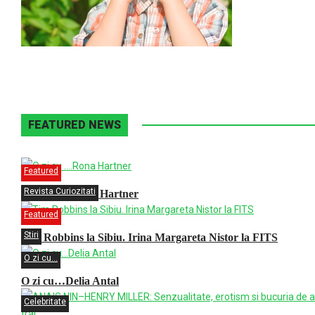
FEATURED NEWS
Featured
Revista Curiozitati
O zi cu ….Rona Hartner
Featured
Stiri
Tim Robbins la Sibiu. Irina Margareta Nistor la FITS
O zi cu...
O zi cu…Delia Antal
Celebritate