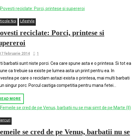
ticole Noi
Lifestyle
ovesti reciclate: Porci, printese si
upereroi
17 februarie 2014
1
ti barbatii sunt niste porci. Cea care spune asta e o printesa. Si tot ea
une ca trebuie sa existe pe lumea asta un print pentru ea. In
vestea pe care o reciclam astazi exista o printesa, mai multi barbati
 un singur porc. Porcul castiga competitia pentru mana fetei...
READ MORE
iercuri
emeile se cred de pe Venus, barbatii nu se