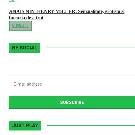
ANAIS NIN–HENRY MILLER: Senzualitate, erotism si
bucuria de a trai
VIEW ALL
BE SOCIAL
JUST PLAY