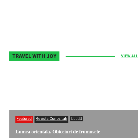
Elton John–Home Again
2 noiembrie 2013
0
TRAVEL WITH JOY
VIEW ALL
Featured
Revista Curiozitati
Lumea orientala. Obiceiuri de frumusete