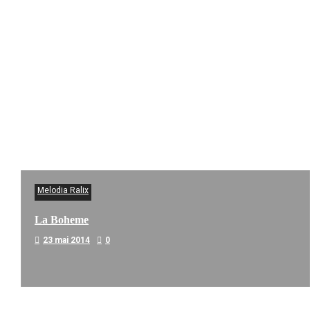
Melodia Ralix
La Boheme
23 mai 2014
0