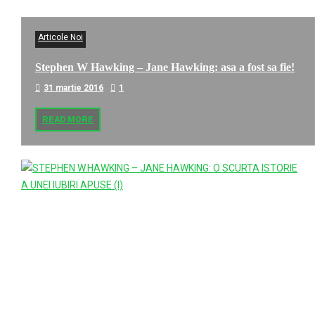
Articole Noi
Stephen W Hawking – Jane Hawking: asa a fost sa fie!
31 martie 2016
1
READ MORE