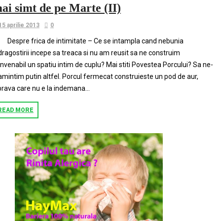
ai simt de pe Marte (II)
15 aprilie 2013
0
Despre frica de intimitate – Ce se intampla cand nebunia
dragostirii incepe sa treaca si nu am reusit sa ne construim
nvenabil un spatiu intim de cuplu? Mai stiti Povestea Porcului? Sa ne-
amintim putin altfel. Porcul fermecat construieste un pod de aur,
prava care nu e la indemana...
READ MORE