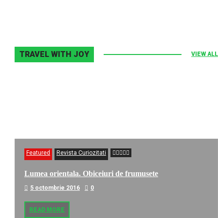
TRAVEL WITH JOY
VIEW ALL
Featured
Revista Curiozitati
Lumea orientala. Obiceiuri de frumusete
5 octombrie 2016
0
READ MORE