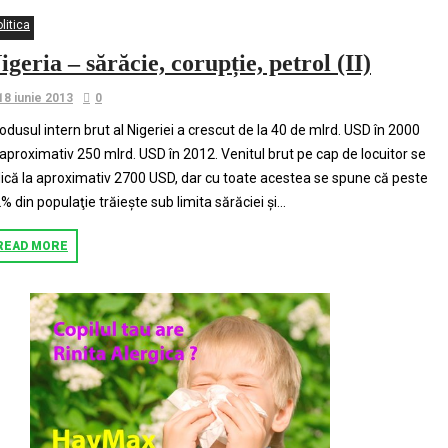
litica
igeria – sărăcie, corupție, petrol (II)
18 iunie 2013
0
odusul intern brut al Nigeriei a crescut de la 40 de mlrd. USD în 2000
 aproximativ 250 mlrd. USD în 2012. Venitul brut pe cap de locuitor se
dică la aproximativ 2700 USD, dar cu toate acestea se spune că peste
% din populaţie trăieşte sub limita sărăciei şi...
READ MORE