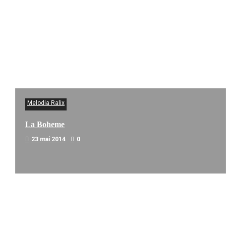
Melodia Ralix
La Boheme
23 mai 2014
0