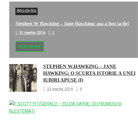
Articole Noi
Stephen W Hawking – Jane Hawking: asa a fost sa fie!
31 martie 2016
1
READ MORE
STEPHEN W.HAWKING – JANE
HAWKING: O SCURTA ISTORIE A UNEI
IUBIRI APUSE (I)
23 martie 2016
0