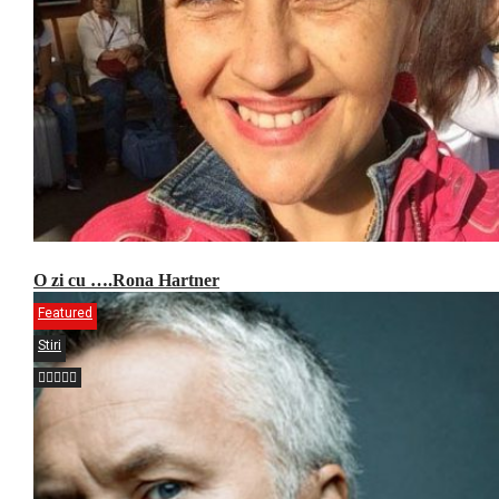
O zi cu ….Rona Hartner
Featured
Stiri