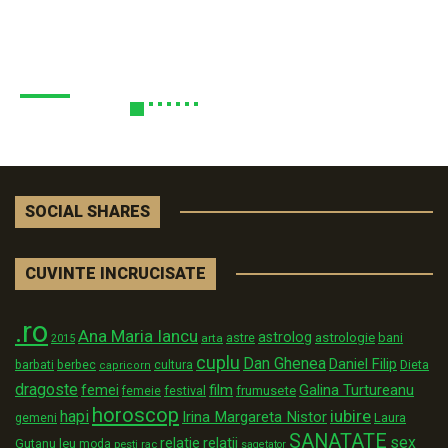
SOCIAL SHARES
CUVINTE INCRUCISATE
.ro
Ana Maria Iancu
astrolog
astrologie
astre
bani
arta
2015
cuplu
Dan Ghenea
Daniel Filip
Dieta
barbati
berbec
cultura
capricorn
dragoste
film
Galina Turtureanu
femei
festival
frumusete
femeie
horoscop
iubire
hapi
Irina Margareta Nistor
Laura
gemeni
SANATATE
sex
relatii
relatie
Gutanu
leu
moda
pesti
rac
sagetator