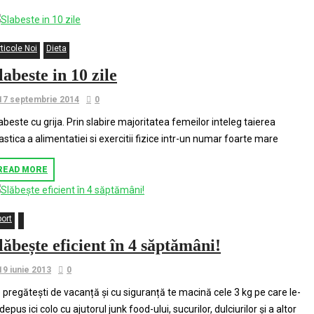
ticole Noi
Dieta
labeste in 10 zile
17 septembrie 2014
0
abeste cu grija. Prin slabire majoritatea femeilor inteleg taierea
astica a alimentatiei si exercitii fizice intr-un numar foarte mare
READ MORE
port
lăbește eficient în 4 săptămâni!
19 iunie 2013
0
 pregătești de vacanță și cu siguranță te macină cele 3 kg pe care le-
 depus ici colo cu ajutorul junk food-ului, sucurilor, dulciurilor și a altor