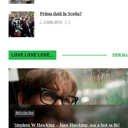
Prima dată în Scoția?
2 iulie 2016
1
LOVE LOVE LOVE…
VIEW ALL
Articole Noi
Stephen W Hawking – Jane Hawking: asa a fost sa fie!