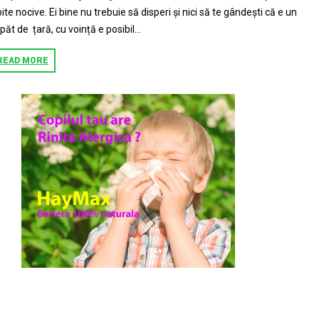
pite nocive. Ei bine nu trebuie să disperi și nici să te gândești că e un
păt de țară, cu voință e posibil...
READ MORE