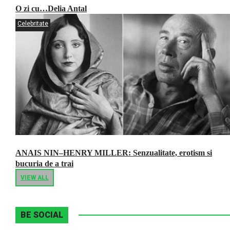
O zi cu…Delia Antal
Celebritate
ANAIS NIN–HENRY MILLER: Senzualitate, erotism si
bucuria de a trai
VIEW ALL
BE SOCIAL