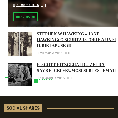
31 martie 2016
1
READ MORE
STEPHEN W.HAWKING – JANE
HAWKING: O SCURTA ISTORIE A UNEI
IUBIRI APUSE (I)
23 martie 2016
0
F. SCOTT FITZGERALD – ZELDA
SAYRE: CEI FRUMOSI SI BLESTEMATI
18 ianuarie 2016
0
SOCIAL SHARES