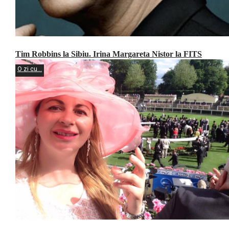
Tim Robbins la Sibiu. Irina Margareta Nistor la FITS
O zi cu...