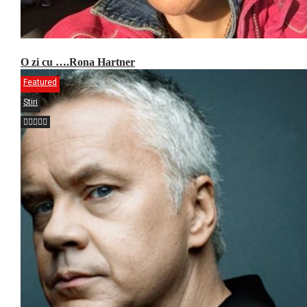
O zi cu ….Rona Hartner
Featured
Stiri