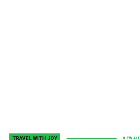
Melodia Ralix
Elton John–Home Again
2 noiembrie 2013
0
TRAVEL WITH JOY
VIEW ALL