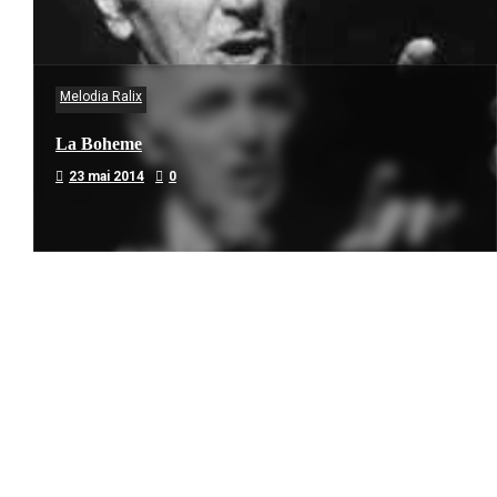
Melodia Ralix
La Boheme
23 mai 2014
0