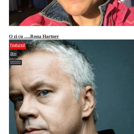
O zi cu ….Rona Hartner
Featured
Stiri