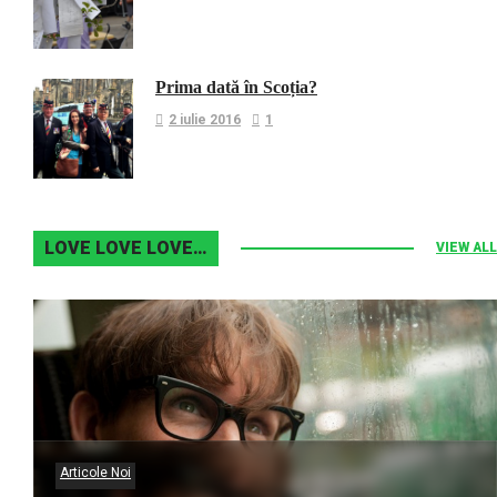
Prima dată în Scoția?
2 iulie 2016
1
LOVE LOVE LOVE…
VIEW ALL
Articole Noi