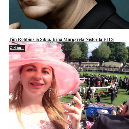
Tim Robbins la Sibiu. Irina Margareta Nistor la FITS
O zi cu...