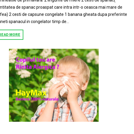
mineatile de primavara. 2 lingurite de miere 2 cesti de spanac(
ntitatea de spanac proaspat care intra intr-o ceasca mai mare de
fea) 2 cesti de capsune congelate 1 banana gheata dupa preferinte
neti spanacul in congelator timp de...
READ MORE