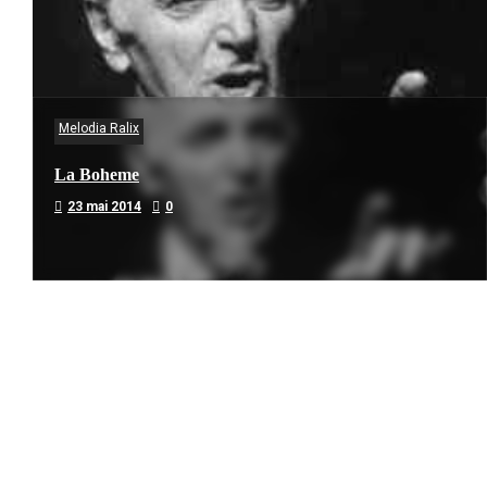
Melodia Ralix
La Boheme
23 mai 2014
0