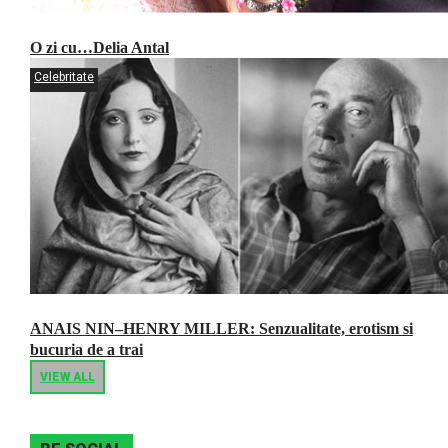
O zi cu…Delia Antal
Celebritate
ANAIS NIN–HENRY MILLER: Senzualitate, erotism si
bucuria de a trai
VIEW ALL