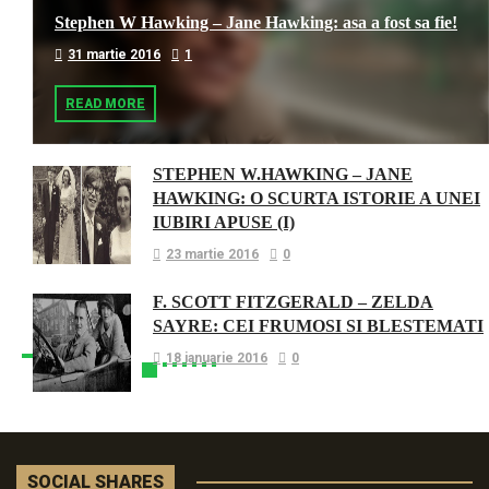
Stephen W Hawking – Jane Hawking: asa a fost sa fie!
31 martie 2016
1
READ MORE
STEPHEN W.HAWKING – JANE
HAWKING: O SCURTA ISTORIE A UNEI
IUBIRI APUSE (I)
23 martie 2016
0
F. SCOTT FITZGERALD – ZELDA
SAYRE: CEI FRUMOSI SI BLESTEMATI
18 ianuarie 2016
0
SOCIAL SHARES