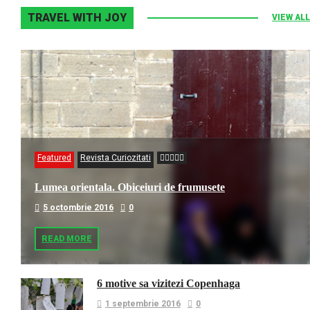
TRAVEL WITH JOY
VIEW ALL
Featured
Revista Curiozitati
Lumea orientala. Obiceiuri de frumusete
5 octombrie 2016
0
READ MORE
6 motive sa vizitezi Copenhaga
1 septembrie 2016
0