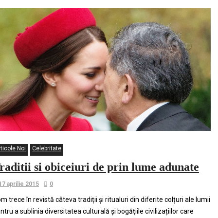
ticole Noi
Celebritate
raditii si obiceiuri de prin lume adunate
17 aprilie 2015
0
m trece în revistă câteva tradiții și ritualuri din diferite colțuri ale lumii
ntru a sublinia diversitatea culturală și bogățiile civilizațiilor care