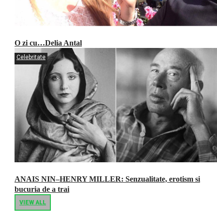
O zi cu…Delia Antal
Celebritate
ANAIS NIN–HENRY MILLER: Senzualitate, erotism si
bucuria de a trai
VIEW ALL