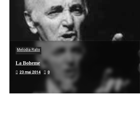
Melodia Ralix
La Boheme
23 mai 2014
0