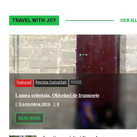
TRAVEL WITH JOY
VIEW ALL
Featured
Revista Curiozitati
Lumea orientala. Obiceiuri de frumusete
5 octombrie 2016
0
READ MORE