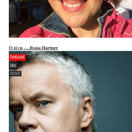
O zi cu ….Rona Hartner
Featured
Stiri