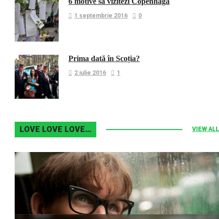
6 motive sa vizitezi Copenhaga
1 septembrie 2016
0
Prima dată în Scoția?
2 iulie 2016
1
LOVE LOVE LOVE…
VIEW ALL