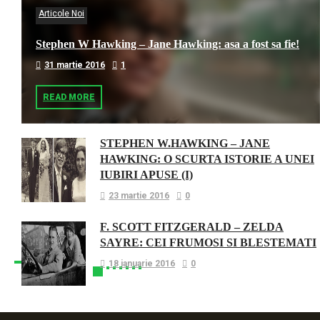
Articole Noi
Stephen W Hawking – Jane Hawking: asa a fost sa fie!
31 martie 2016
1
READ MORE
STEPHEN W.HAWKING – JANE
HAWKING: O SCURTA ISTORIE A UNEI
IUBIRI APUSE (I)
23 martie 2016
0
F. SCOTT FITZGERALD – ZELDA
SAYRE: CEI FRUMOSI SI BLESTEMATI
18 ianuarie 2016
0