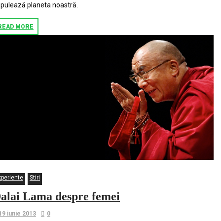
pulează planeta noastră.
READ MORE
xperiente
Stiri
alai Lama despre femei
19 iunie 2013
0