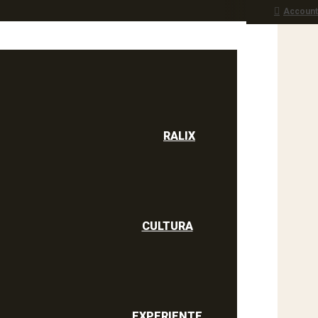
Account
RALIX
culine
RALIX
CULTURA
EXPERIENTE