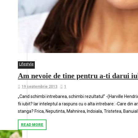
Lifestyle
Am nevoie de tine pentru a-ti darui i
19 septembrie 2013
1
„Cand schimbi intrebarea, schimbi rezultatul” -(Harville Hendrix
fii iubit? Iar inteleptul a raspuns cu o alta intrebare: -Care di
stanga? Frica, Neputinta, Mahnirea, Indoiala, Tristetea, Banuiala
READ MORE