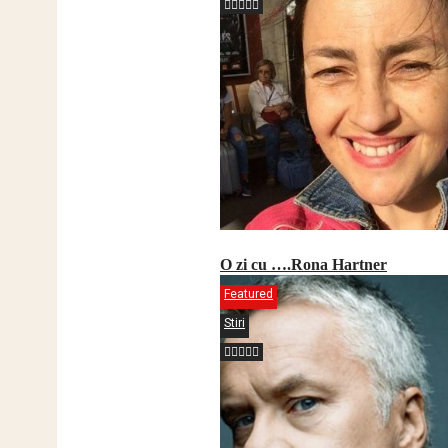
O zi cu ….Rona Hartner
Featured
Stiri