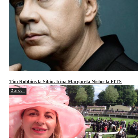
Tim Robbins la Sibiu. Irina Margareta Nistor la FITS
O zi cu...