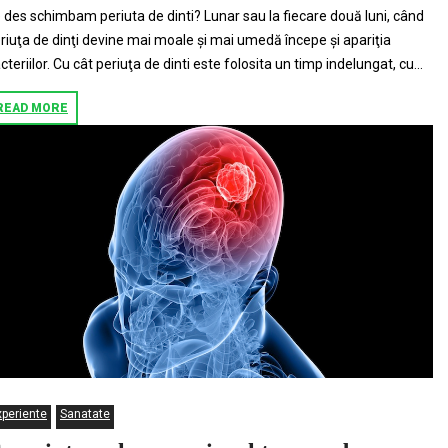
 des schimbam periuta de dinti? Lunar sau la fiecare două luni, când
riuţa de dinţi devine mai moale şi mai umedă începe şi apariţia
cteriilor. Cu cât periuţa de dinti este folosita un timp indelungat, cu...
READ MORE
xperiente
Sanatate