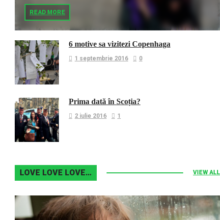
READ MORE
6 motive sa vizitezi Copenhaga
1 septembrie 2016
0
Prima dată în Scoția?
2 iulie 2016
1
LOVE LOVE LOVE…
VIEW ALL