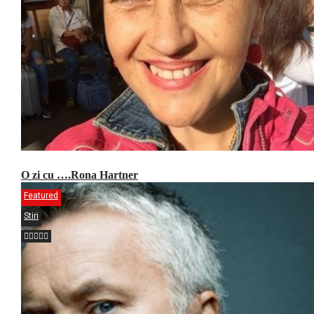
O zi cu ….Rona Hartner
Featured
Stiri