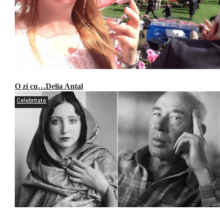
O zi cu…Delia Antal
Celebritate