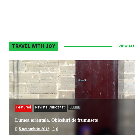
Elton John–Home Again
2 noiembrie 2013
0
TRAVEL WITH JOY
VIEW ALL
Featured
Revista Curiozitati
Lumea orientala. Obiceiuri de frumusete
5 octombrie 2016
0