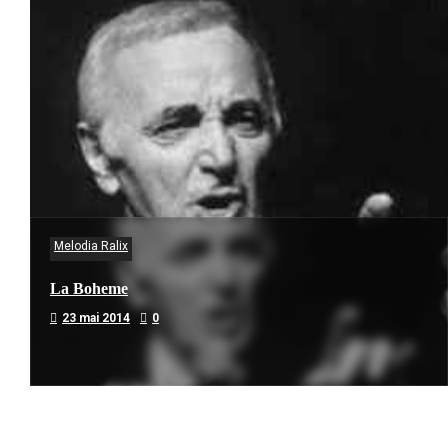
Melodia Ralix
La Boheme
23 mai 2014
0