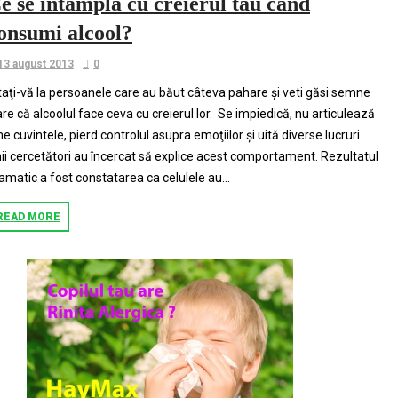
e se intampla cu creierul tau cand
onsumi alcool?
13 august 2013
0
taţi-vă la persoanele care au băut câteva pahare şi veti găsi semne
are că alcoolul face ceva cu creierul lor. Se impiedică, nu articulează
ne cuvintele, pierd controlul asupra emoţiilor şi uită diverse lucruri.
ii cercetători au încercat să explice acest comportament. Rezultatul
amatic a fost constatarea ca celulele au...
READ MORE