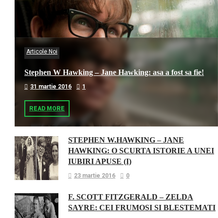
Articole Noi
Stephen W Hawking – Jane Hawking: asa a fost sa fie!
31 martie 2016
1
READ MORE
STEPHEN W.HAWKING – JANE
HAWKING: O SCURTA ISTORIE A UNEI
IUBIRI APUSE (I)
23 martie 2016
0
F. SCOTT FITZGERALD – ZELDA
SAYRE: CEI FRUMOSI SI BLESTEMATI