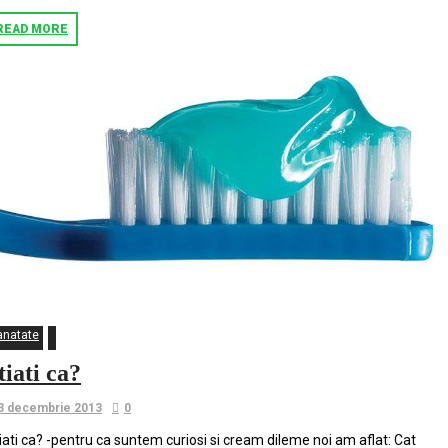
READ MORE
anatate
tiati ca?
3 decembrie 2013
0
iati ca? -pentru ca suntem curiosi si cream dileme noi am aflat: Cat