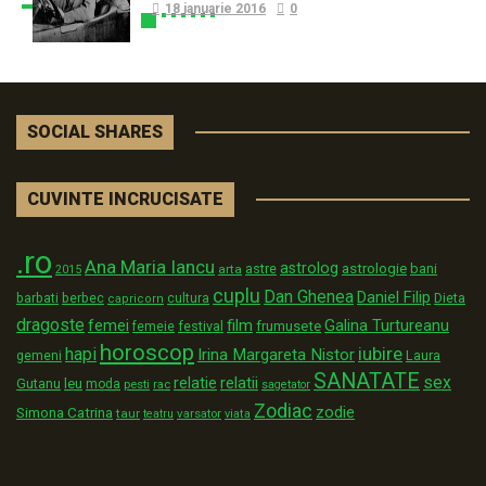
18 ianuarie 2016
0
SOCIAL SHARES
CUVINTE INCRUCISATE
.ro
Ana Maria Iancu
astrolog
astrologie
astre
bani
arta
2015
cuplu
Dan Ghenea
Daniel Filip
Dieta
barbati
berbec
cultura
capricorn
dragoste
film
Galina Turtureanu
femei
festival
frumusete
femeie
horoscop
iubire
hapi
Irina Margareta Nistor
Laura
gemeni
SANATATE
sex
relatii
relatie
Gutanu
leu
moda
pesti
rac
sagetator
Zodiac
zodie
Simona Catrina
taur
varsator
teatru
viata