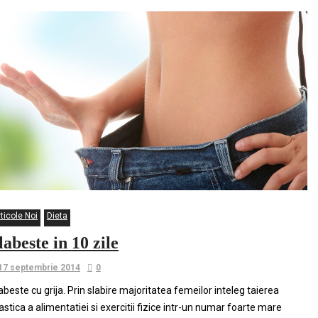
ticole Noi
Dieta
labeste in 10 zile
17 septembrie 2014
0
abeste cu grija. Prin slabire majoritatea femeilor inteleg taierea
astica a alimentatiei si exercitii fizice intr-un numar foarte mare