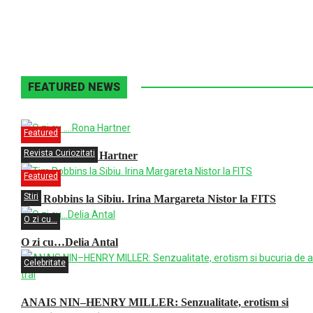
FEATURED NEWS
Featured
Revista Curiozitati
O zi cu ….Rona Hartner
Featured
Stiri
Tim Robbins la Sibiu. Irina Margareta Nistor la FITS
O zi cu...
O zi cu…Delia Antal
Celebritate
ANAIS NIN–HENRY MILLER: Senzualitate, erotism si