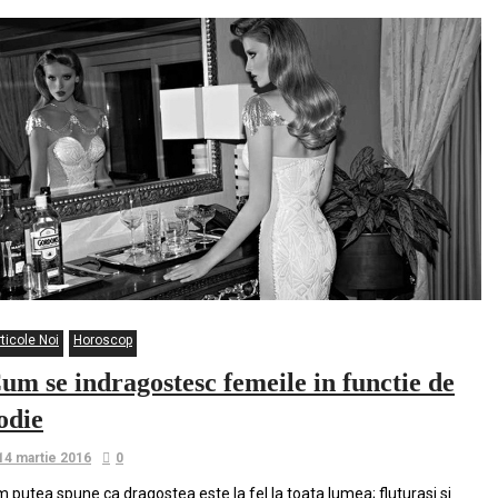
ticole Noi
Horoscop
um se indragostesc femeile in functie de
odie
14 martie 2016
0
 putea spune ca dragostea este la fel la toata lumea; fluturasi si