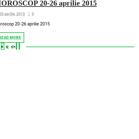
OROSCOP 20-26 aprilie 2015
20 aprilie 2015
0
roscop 20-26 aprilie 2015
READ MORE
1
2
3