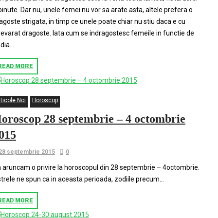
binute. Dar nu, unele femei nu vor sa arate asta, altele prefera o
agoste strigata, in timp ce unele poate chiar nu stiu daca e cu
evarat dragoste. Iata cum se indragostesc femeile in functie de
dia...
READ MORE
ticole Noi
Horoscop
oroscop 28 septembrie – 4 octombrie
015
28 septembrie 2015
0
 aruncam o privire la horoscopul din 28 septembrie – 4octombrie.
trele ne spun ca in aceasta perioada, zodiile precum…
READ MORE