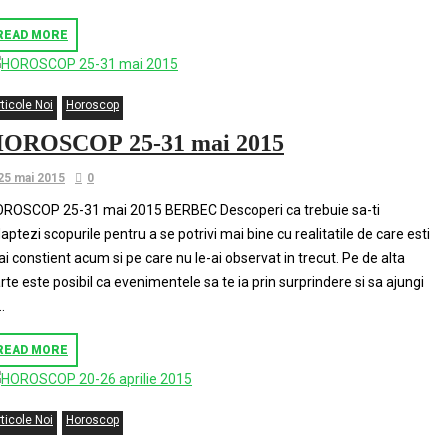
READ MORE
ticole Noi
Horoscop
OROSCOP 25-­31 mai 2015
25 mai 2015
0
ROSCOP 25-31 mai 2015 BERBEC Descoperi ca trebuie sa-ti
aptezi scopurile pentru a se potrivi mai bine cu realitatile de care esti
i constient acum si pe care nu le-ai observat in trecut. Pe de alta
rte este posibil ca evenimentele sa te ia prin surprindere si sa ajungi
..
READ MORE
ticole Noi
Horoscop