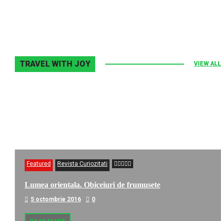
2 noiembrie 2013
0
TRAVEL WITH JOY
VIEW ALL
Featured
Revista Curiozitati
Lumea orientala. Obiceiuri de frumusete
5 octombrie 2016
0