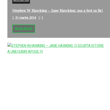
Articole Noi
Stephen W Hawking – Jane Hawking: asa a fost sa fie!
31 martie 2016
1
READ MORE