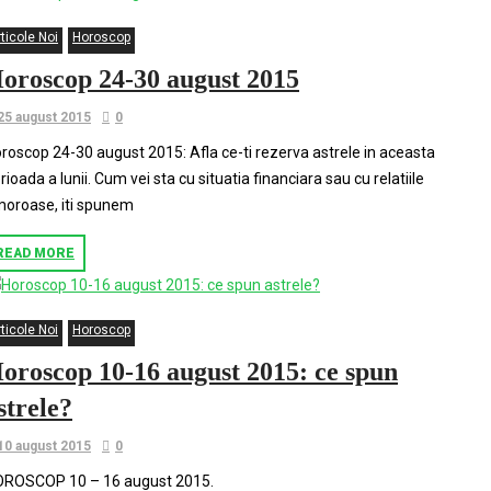
ticole Noi
Horoscop
oroscop 24-30 august 2015
25 august 2015
0
roscop 24-30 august 2015: Afla ce-ti rezerva astrele in aceasta
rioada a lunii. Cum vei sta cu situatia financiara sau cu relatiile
oroase, iti spunem
READ MORE
ticole Noi
Horoscop
oroscop 10-16 august 2015: ce spun
strele?
10 august 2015
0
ROSCOP 10­ – 16 august 2015.