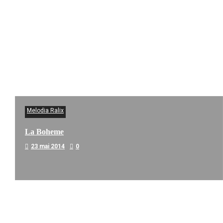
Melodia Ralix
La Boheme
23 mai 2014
0