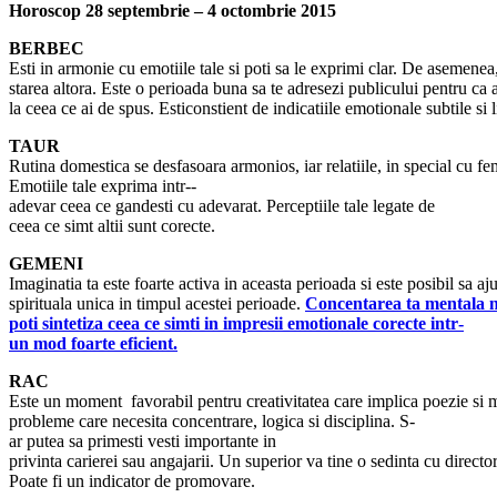
Horoscop 28 septembrie – 4 octombrie 2015
BERBEC
Esti in armonie cu emotiile tale si poti sa le exprimi clar. De asemenea,
starea altora. Este o perioada buna sa te adresezi publicului pentru ca
la ceea ce ai de spus. Esticonstient de indicatiile emotionale subtile si 
TAUR
Rutina domestica se desfasoara armonios, iar relatiile, in special cu fe
Emotiile tale exprima intr-­
adevar ceea ce gandesti cu adevarat. Perceptiile tale legate de
ceea ce simt altii sunt corecte.
GEMENI
Imaginatia ta este foarte activa in aceasta perioada si este posibil sa aj
spirituala unica in timpul acestei perioade.
Concentarea ta mentala n
poti sintetiza ceea ce simti in impresii emotionale corecte intr­
un mod foarte eficient.
RAC
Este un moment favorabil pentru creativitatea care implica poezie si 
probleme care necesita concentrare, logica si disciplina. S-
ar putea sa primesti vesti importante in
privinta carierei sau angajarii. Un superior va tine o sedinta cu director
Poate fi un indicator de promovare.