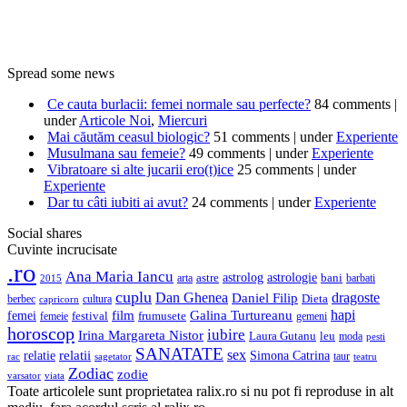
Spread some news
Ce cauta burlacii: femei normale sau perfecte?
84 comments
|
under
Articole Noi
,
Miercuri
Mai căutăm ceasul biologic?
51 comments
|
under
Experiente
Musulmana sau femeie?
49 comments
|
under
Experiente
Vibratoare si alte jucarii ero(t)ice
25 comments
|
under
Experiente
Dar tu câti iubiti ai avut?
24 comments
|
under
Experiente
Social shares
Cuvinte incrucisate
.ro
Ana Maria Iancu
astrolog
astrologie
astre
bani
barbati
arta
2015
cuplu
Dan Ghenea
dragoste
Daniel Filip
berbec
cultura
Dieta
capricorn
film
hapi
femei
Galina Turtureanu
frumusete
femeie
festival
gemeni
horoscop
iubire
Irina Margareta Nistor
leu
Laura Gutanu
moda
pesti
SANATATE
sex
relatie
relatii
Simona Catrina
rac
taur
sagetator
teatru
Zodiac
zodie
varsator
viata
Toate articolele sunt proprietatea ralix.ro si nu pot fi reproduse in alt