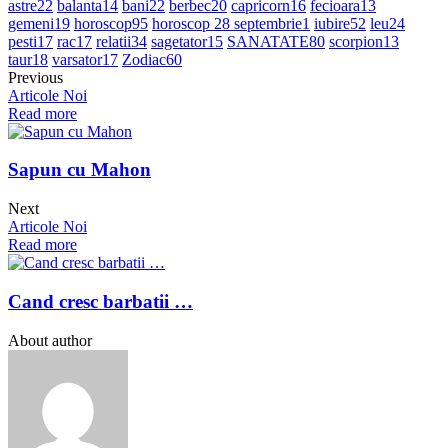
astre
22
balanta
14
bani
22
berbec
20
capricorn
16
fecioara
13
gemeni
19
horoscop
95
horoscop 28 septembrie
1
iubire
52
leu
24
pesti
17
rac
17
relatii
34
sagetator
15
SANATATE
80
scorpion
13
taur
18
varsator
17
Zodiac
60
Previous
Articole Noi
Read more
Sapun cu Mahon
Next
Articole Noi
Read more
Cand cresc barbatii …
About author