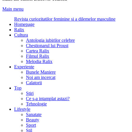
Main menu
Revista curiozitatilor feminine si a dilemelor masculine
Homepage
Ralix
Cultura
Antologia iubirilor celebre
Chestionarul lui Proust
Cartea Ralix
Filmul Ralix
Melodia Ralix
Experiente
Bunele Maniere
Noi am incercat
Calatorii
Top
Stiri
Ce s-a intamplat astazi?
Tehnologie
Lifestyle
Sanatate
Beauty
Sport
Stil