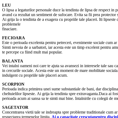
LEU
O lipsa a legaturilor personale duce la tendinta de lipsa de respect in p
avand ca rezultat un sentiment de sufocare. Evita sa fii prea protector 
Ai grija la o tendinta de a exagera cu propriile tale placeri. Iti lipsest
problemele
finaciare.
FECIOARA
Este o perioada excelenta pentru petreceri, evenimente sociale cum ar fi
Simti nevoia de a sarbatori, iar acesta este un timp excelent pentru a
te percepe ca fiind mult mai popular.
BALANTA
Vei intalni oameni noi care te ajuta sa avansezi in interesele tale sau c
in cercurile sociale. Acesta este un moment de mare mobilitate sociala. 
indulgent cu propriile tale placeri acum.
SCORPION
Perioada indica primirea unei sume substantiale de bani, dar disciplina 
cheltuielilor lipseste. Ai grija la tendinta spre extravaganta.Daca ai fo
perioada acum ai sansa sa te simti mai bine. Intalnirile cu colegii de m
SAGETATOR
Concentrarea vietii tale se indreapta spre probleme traditionale cum ar fi
respectarea termenelor limita.
Ai o capacitate crescutapentru discipl