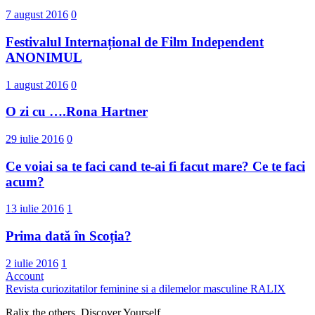
7 august 2016
0
Festivalul Internațional de Film Independent
ANONIMUL
1 august 2016
0
O zi cu ….Rona Hartner
29 iulie 2016
0
Ce voiai sa te faci cand te-ai fi facut mare? Ce te faci
acum?
13 iulie 2016
1
Prima dată în Scoția?
2 iulie 2016
1
Account
Revista curiozitatilor feminine si a dilemelor masculine
RALIX
Ralix the others. Discover Yourself