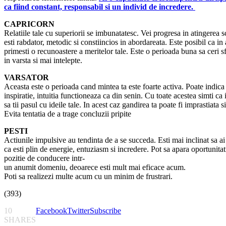
ca fiind constant, responsabil si un individ de incredere.
CAPRICORN
Relatiile tale cu superiorii se imbunatatesc. Vei progresa in atingerea 
esti rabdator, metodic si constiincios in abordareata. Este posibil ca in
primesti o recunoastere a meritelor tale. Este o perioada buna sa ceri 
in varsta si mai intelepte.
VARSATOR
Aceasta este o perioada cand mintea ta este foarte activa. Poate indica 
inspiratie, intuitia functioneaza ca din senin. Cu toate acestea simti ca i
sa tii pasul cu ideile tale. In acest caz gandirea ta poate fi imprastiata 
Evita tentatia de a trage concluzii pripite
PESTI
Actiunile impulsive au tendinta de a se succeda. Esti mai inclinat sa ai i
ca esti plin de energie, entuziasm si incredere. Pot sa apara oportunitati
pozitie de conducere intr­
un anumit domeniu, deoarece esti mult mai eficace acum.
Poti sa realizezi multe acum cu un minim de frustrari.
(393)
10
Facebook
Twitter
Subscribe
SHARES