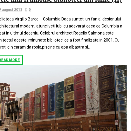
7 august 2013
0
blioteca Virgilio Barco – Columbia Daca sunteti un fan al designului
chitectural modern, atunci veti iubi cu adevarat ceea ce Columbia a
eat in ultimul deceniu. Celebrul architect Rogelio Salmona este
hitectul acestei minunate biblioteci ce a fost finalizata in 2001. Cu
reti din caramida rosie,piscine cu apa albastra si...
READ MORE