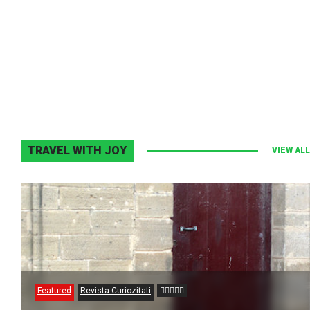
Melodia Ralix
Elton John–Home Again
2 noiembrie 2013
0
TRAVEL WITH JOY
VIEW ALL
Featured
Revista Curiozitati