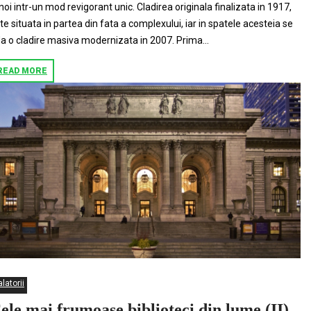
 noi intr-un mod revigorant unic. Cladirea originala finalizata in 1917,
te situata in partea din fata a complexului, iar in spatele acesteia se
la o cladire masiva modernizata in 2007. Prima...
READ MORE
latorii
ele mai frumoase biblioteci din lume (II)