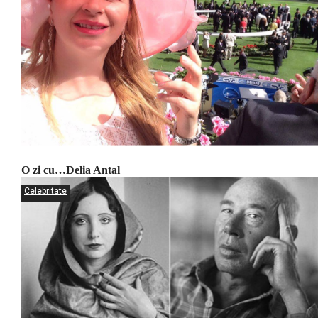
O zi cu…Delia Antal
Celebritate