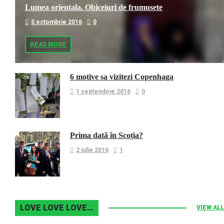
Lumea orientala. Obiceiuri de frumusete
5 octombrie 2016
0
READ MORE
6 motive sa vizitezi Copenhaga
1 septembrie 2016
0
Prima dată în Scoția?
2 iulie 2016
1
LOVE LOVE LOVE…
VIEW ALL