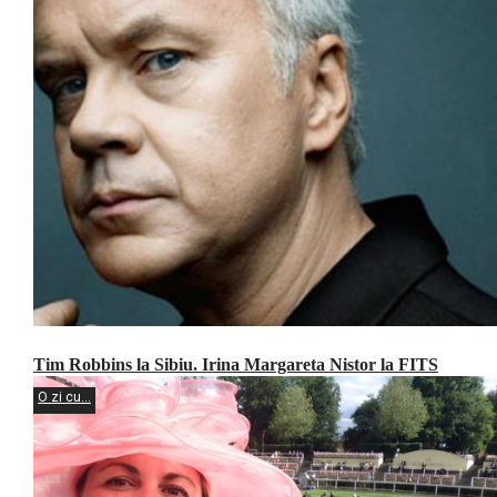
Tim Robbins la Sibiu. Irina Margareta Nistor la FITS
O zi cu...