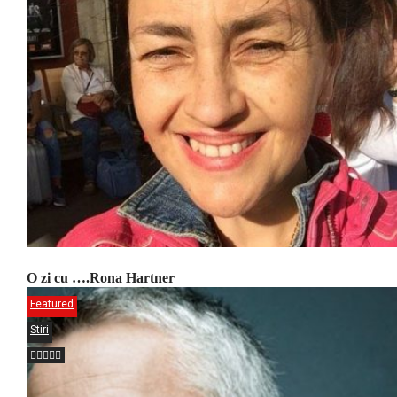
O zi cu ….Rona Hartner
Featured
Stiri