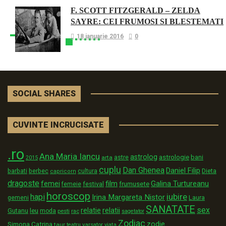
F. SCOTT FITZGERALD – ZELDA
SAYRE: CEI FRUMOSI SI BLESTEMATI
18 ianuarie 2016
0
SOCIAL SHARES
CUVINTE INCRUCISATE
.ro
Ana Maria Iancu
astrolog
astrologie
astre
bani
arta
2015
cuplu
Dan Ghenea
Daniel Filip
Dieta
barbati
berbec
cultura
capricorn
dragoste
film
Galina Turtureanu
femei
festival
frumusete
femeie
horoscop
iubire
hapi
Irina Margareta Nistor
Laura
gemeni
SANATATE
sex
relatii
relatie
Gutanu
leu
moda
pesti
rac
sagetator
Zodiac
zodie
Simona Catrina
taur
varsator
teatru
viata