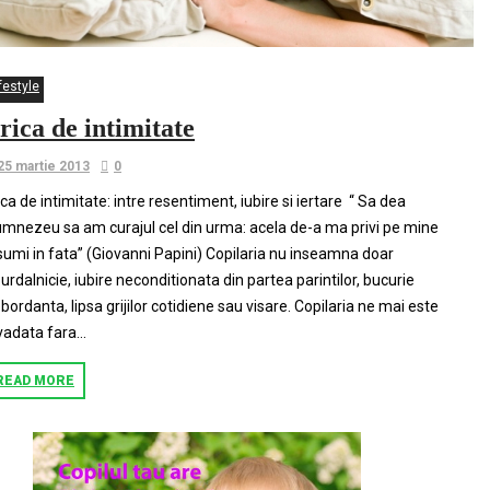
festyle
rica de intimitate
25 martie 2013
0
ica de intimitate: intre resentiment, iubire si iertare “ Sa dea
mnezeu sa am curajul cel din urma: acela de-a ma privi pe mine
sumi in fata” (Giovanni Papini) Copilaria nu inseamna doar
urdalnicie, iubire neconditionata din partea parintilor, bucurie
bordanta, lipsa grijilor cotidiene sau visare. Copilaria ne mai este
vadata fara...
READ MORE