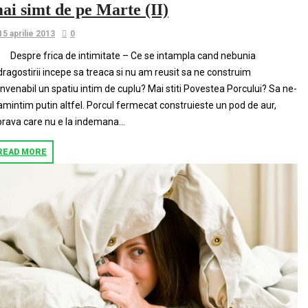
ai simt de pe Marte (II)
15 aprilie 2013
0
Despre frica de intimitate – Ce se intampla cand nebunia
dragostirii incepe sa treaca si nu am reusit sa ne construim
nvenabil un spatiu intim de cuplu? Mai stiti Povestea Porcului? Sa ne-
amintim putin altfel. Porcul fermecat construieste un pod de aur,
prava care nu e la indemana...
READ MORE