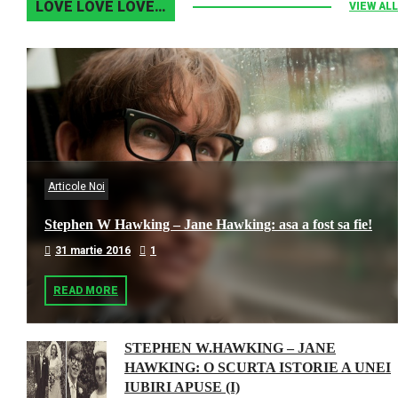
LOVE LOVE LOVE…
VIEW ALL
Articole Noi
Stephen W Hawking – Jane Hawking: asa a fost sa fie!
31 martie 2016
1
READ MORE
STEPHEN W.HAWKING – JANE
HAWKING: O SCURTA ISTORIE A UNEI
IUBIRI APUSE (I)