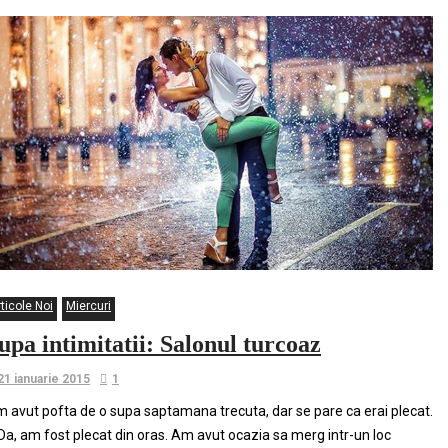
ticole Noi
Miercuri
upa intimitatii: Salonul turcoaz
21 ianuarie 2015
1
 avut pofta de o supa saptamana trecuta, dar se pare ca erai plecat.
Da, am fost plecat din oras. Am avut ocazia sa merg intr-un loc