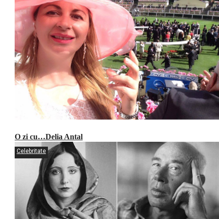
O zi cu…Delia Antal
Celebritate