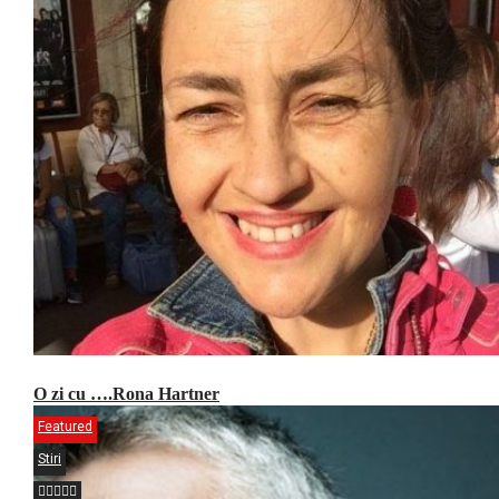
O zi cu ….Rona Hartner
Featured
Stiri