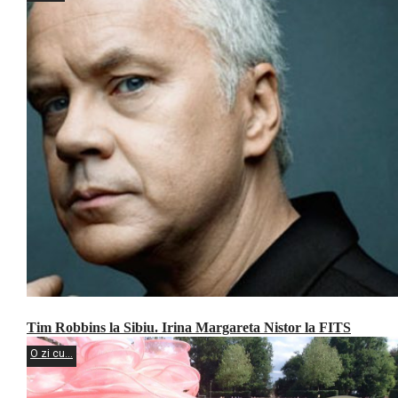
Tim Robbins la Sibiu. Irina Margareta Nistor la FITS
O zi cu...