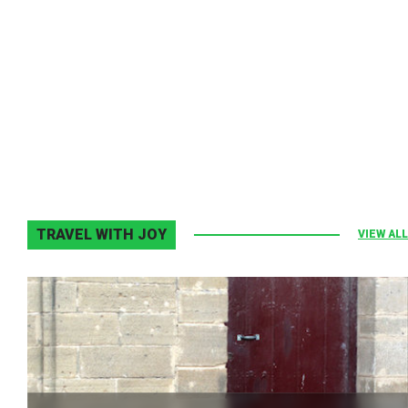
Melodia Ralix
Elton John–Home Again
2 noiembrie 2013
0
TRAVEL WITH JOY
VIEW ALL