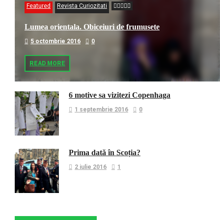
Featured
Revista Curiozitati
Lumea orientala. Obiceiuri de frumusete
5 octombrie 2016
0
READ MORE
6 motive sa vizitezi Copenhaga
1 septembrie 2016
0
Prima dată în Scoția?
2 iulie 2016
1