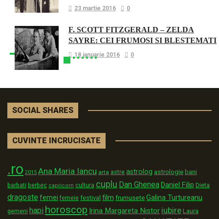
23 martie 2016
0
F. SCOTT FITZGERALD – ZELDA
SAYRE: CEI FRUMOSI SI BLESTEMATI
18 ianuarie 2016
0
SOCIAL SHARES
CUVINTE INCRUCISATE
.ro
Ana Maria Iancu
astrolog
astrologie
astre
bani
arta
2015
cuplu
Dan Ghenea
Daniel Filip
Dieta
barbati
berbec
cultura
capricorn
dragoste
film
Galina Turtureanu
femei
festival
frumusete
femeie
horoscop
iubire
hapi
Irina Margareta Nistor
Laura
gemeni