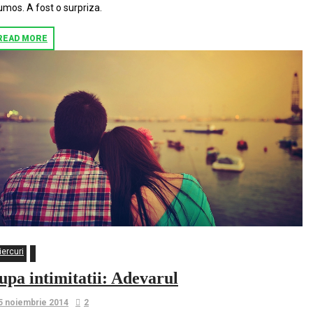
umos. A fost o surpriza.
READ MORE
iercuri
upa intimitatii: Adevarul
5 noiembrie 2014
2