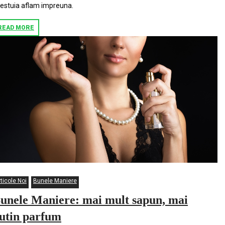
estuia aflam impreuna.
READ MORE
ticole Noi
Bunele Maniere
unele Maniere: mai mult sapun, mai
utin parfum