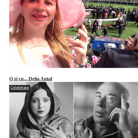
O zi cu…Delia Antal
Celebritate