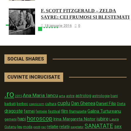
F. SCOTT FITZGERALD – ZELDA
SAYRE: CEI FRUMOSI SI BLESTEMATI
18 ianuarie 2016
0
SOCIAL SHARES
CUVINTE INCRUCISATE
.ro
Ana Maria Iancu
astrolog
astrologie
astre
bani
arta
2015
cuplu
Dan Ghenea
Daniel Filip
Dieta
barbati
berbec
cultura
capricorn
dragoste
film
Galina Turtureanu
femei
festival
frumusete
femeie
horoscop
iubire
hapi
Irina Margareta Nistor
Laura
gemeni
SANATATE
sex
relatii
relatie
Gutanu
leu
moda
pesti
rac
sagetator