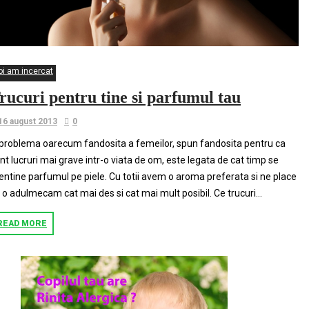
oi am incercat
rucuri pentru tine si parfumul tau
16 august 2013
0
problema oarecum fandosita a femeilor, spun fandosita pentru ca
nt lucruri mai grave intr-o viata de om, este legata de cat timp se
ntine parfumul pe piele. Cu totii avem o aroma preferata si ne place
 o adulmecam cat mai des si cat mai mult posibil. Ce trucuri...
READ MORE