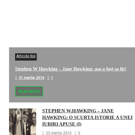
Articole Noi
Stephen W Hawking – Jane Hawking: asa a fost sa fie!
31 martie 2016
1
READ MORE
STEPHEN W.HAWKING – JANE
HAWKING: O SCURTA ISTORIE A UNEI
IUBIRI APUSE (I)
23 martie 2016
0