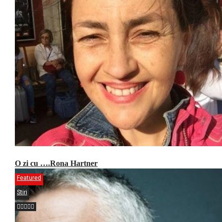
O zi cu ….Rona Hartner
Featured
Stiri