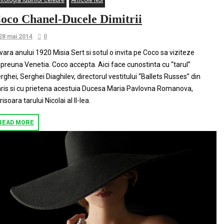
tologia iubirilor celebre
Articole Noi
oco Chanel-Ducele Dimitrii
28 mai 2014
0
 vara anului 1920 Misia Sert si sotul o invita pe Coco sa viziteze
preuna Venetia. Coco accepta. Aici face cunostinta cu “tarul”
rghei, Serghei Diaghilev, directorul vestitului “Ballets Russes” din
ris si cu prietena acestuia Ducesa Maria Pavlovna Romanova,
risoara tarului Nicolai al II-lea.
READ MORE