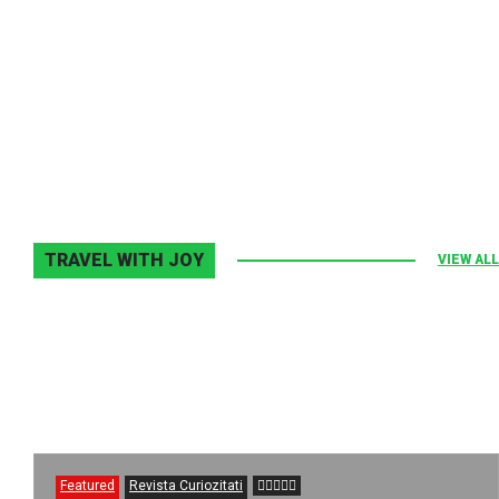
Melodia Ralix
Elton John–Home Again
2 noiembrie 2013
0
TRAVEL WITH JOY
VIEW ALL
Featured
Revista Curiozitati