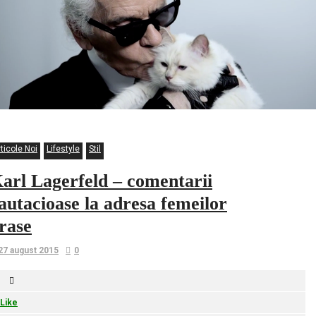
ticole Noi
Lifestyle
Stil
arl Lagerfeld – comentarii
autacioase la adresa femeilor
rase
27 august 2015
0
Like