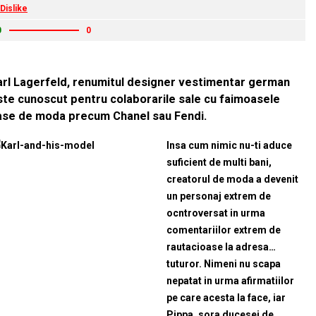
Dislike
0
0
arl Lagerfeld, renumitul designer vestimentar german
ste cunoscut pentru colaborarile sale cu faimoasele
ase de moda precum Chanel sau Fendi.
Insa cum nimic nu-ti aduce
suficient de multi bani,
creatorul de moda a devenit
un personaj extrem de
ocntroversat in urma
comentariilor extrem de
rautacioase la adresa…
tuturor. Nimeni nu scapa
nepatat in urma afirmatiilor
pe care acesta la face, iar
Pippa, sora ducesei de