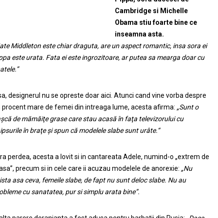
Cambridge si Michelle
Obama stiu foarte bine ce
inseamna asta.
ate Middleton este chiar draguta, are un aspect romantic, insa sora ei
ppa este urata. Fata ei este ingrozitoare, ar putea sa mearga doar cu
atele.”
sa, designerul nu se opreste doar aici. Atunci cand vine vorba despre
 procent mare de femei din intreaga lume, acesta afirma:
„Sunt o
şcă de mămăiţe grase care stau acasă în faţa televizorului cu
ipsurile în braţe şi spun că modelele slabe sunt urâte.“
ra perdea, acesta a lovit si in cantareata Adele, numind-o „extrem de
asa”, precum si in cele care ii acuzau modelele de anorexie:
„Nu
ista asa ceva, femeile slabe, de fapt nu sunt deloc slabe. Nu au
obleme cu sanatatea, pur si simplu arata bine”.
alta parere deranjanta a fost adusa pentru barbatii din Rusia:
„Daca