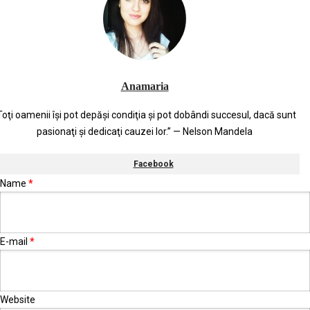
Anamaria
Toţi oamenii îşi pot depăşi condiţia şi pot dobândi succesul, dacă sunt
pasionaţi şi dedicaţi cauzei lor.” — Nelson Mandela
Facebook
Name
*
E-mail
*
Website