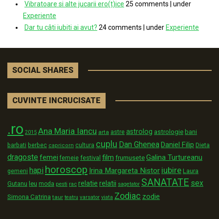
Vibratoare si alte jucarii ero(t)ice
25 comments
|
under
Experiente
Dar tu câti iubiti ai avut?
24 comments
|
under
Experiente
SOCIAL SHARES
CUVINTE INCRUCISATE
.ro
Ana Maria Iancu
astrolog
astrologie
astre
bani
arta
2015
cuplu
Dan Ghenea
Daniel Filip
Dieta
barbati
berbec
cultura
capricorn
dragoste
film
Galina Turtureanu
femei
festival
frumusete
femeie
horoscop
iubire
hapi
Irina Margareta Nistor
Laura
gemeni
SANATATE
sex
relatii
relatie
Gutanu
leu
moda
pesti
rac
sagetator
Zodiac
zodie
Simona Catrina
taur
varsator
teatru
viata