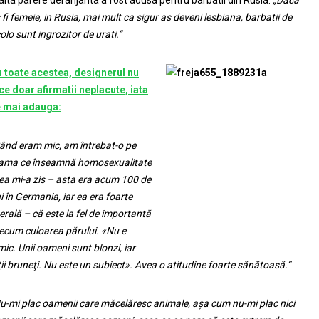
 fi femeie, in Rusia, mai mult ca sigur as deveni lesbiana, barbatii de
olo sunt ingrozitor de urati.”
 toate acestea, designerul nu
ce doar afirmatii neplacute, iata
 mai adauga:
ând eram mic, am întrebat-o pe
ma ce înseamnă homosexualitate
 ea mi-a zis – asta era acum 100 de
i în Germania, iar ea era foarte
berală – că este la fel de importantă
ecum culoarea părului. «Nu e
mic. Unii oameni sunt blonzi, iar
ţii bruneţi. Nu este un subiect». Avea o atitudine foarte sănătoasă.”
u-mi plac oamenii care măcelăresc animale, aşa cum nu-mi plac nici