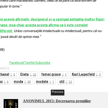
menii care măcelăresc oameni, ceea ce se pare că este extrem de
pular în lume.”
in aceste afirmatii, designerul si-a castigat antipatia multor figuri
ane, insa chiar acesta acesta afirma ca ii este complet
diferent:
Urăsc conversaţiile intelectuale cu intelectuali, pentru că nu-
 pasă decât de opinia mea.”
98)
1
Facebook
Twitter
Subscribe
HARES
hanel
Dieta
femei grase
Karl Lagerfeld
2
22
1
3
ux
moda
modele
stil
4
20
1
12
Previous
ANONIMUL 2015: Decernarea premiilor