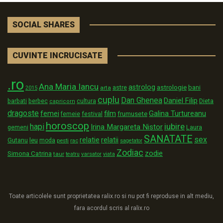
SOCIAL SHARES
CUVINTE INCRUCISATE
.ro
Ana Maria Iancu
astrolog
astrologie
astre
bani
arta
2015
cuplu
Dan Ghenea
Daniel Filip
Dieta
barbati
berbec
cultura
capricorn
dragoste
film
Galina Turtureanu
femei
festival
frumusete
femeie
horoscop
iubire
hapi
Irina Margareta Nistor
Laura
gemeni
SANATATE
sex
relatii
relatie
Gutanu
leu
moda
pesti
rac
sagetator
Zodiac
zodie
Simona Catrina
taur
varsator
teatru
viata
Toate articolele sunt proprietatea ralix.ro si nu pot fi reproduse in alt mediu,
fara acordul scris al ralix.ro