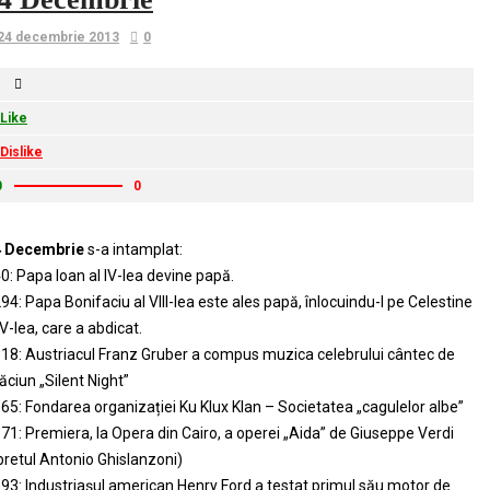
24 decembrie 2013
0
Like
Dislike
0
0
4 Decembrie
s-a intamplat:
0: Papa Ioan al IV-lea devine papă.
94: Papa Bonifaciu al VIII-lea este ales papă, înlocuindu-l pe Celestine
 V-lea, care a abdicat.
18: Austriacul Franz Gruber a compus muzica celebrului cântec de
ăciun „Silent Night”
65: Fondarea organizației Ku Klux Klan – Societatea „cagulelor albe”
71: Premiera, la Opera din Cairo, a operei „Aida” de Giuseppe Verdi
ibretul Antonio Ghislanzoni)
93: Industriașul american Henry Ford a testat primul său motor de