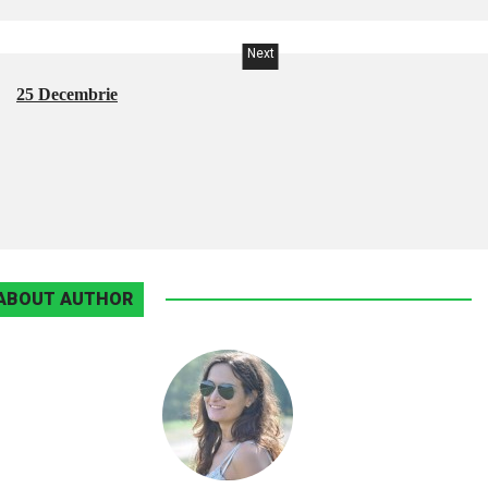
Next
25 Decembrie
ABOUT AUTHOR