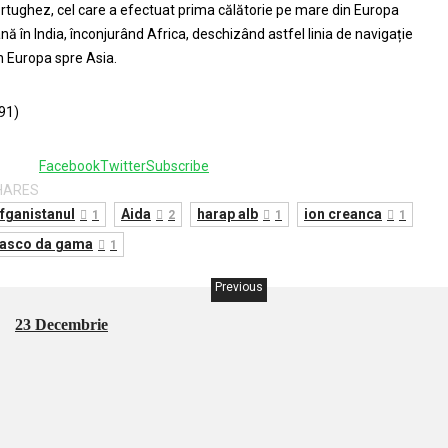
rtughez, cel care a efectuat prima călătorie pe mare din Europa
nă în India, înconjurând Africa, deschizând astfel linia de navigație
n Europa spre Asia.
91)
Facebook
Twitter
Subscribe
HARES
fganistanul
Aida
harap alb
ion creanca
1
2
1
1
asco da gama
1
Previous
23 Decembrie