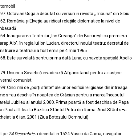
tomobil
97: Octavian Goga a debutat cu versuri în revista „Tribuna” din Sibiu
62: România și Elveția au ridicat relațiile diplomatice la nivel de
mbasadă
64: Inaugurarea Teatrului „Ion Creanga” din București cu premiera
arap Alb”, în regia lui Ion Lucian, directorul noului teatru; decretul de
nstruire a teatrului a fost emis pe 4 mai 1965
68: Este survolată pentru prima dată Luna, cu naveta spațială Apollo
79: Uniunea Sovietică invadează Afganistanul pentru a susține
vernul comunist.
99: Cinci mii de „porți sfinte” ale unor edificii religioase din întreaga
me s–au deschis în noaptea de Crăciun pentru a marca începutul
relui Jubileu al anului 2.000. Prima poartă a fost deschisă de Papa
an Paul al II-lea, la Bazilica Sfântul Petru din Roma. Anul Sfânt s–a
cheiat la 6 ian. 2001 (Ziua Botezului Domnului)
t pe
24 Decembrie
a decedat in 1524 Vasco da Gama, navigator