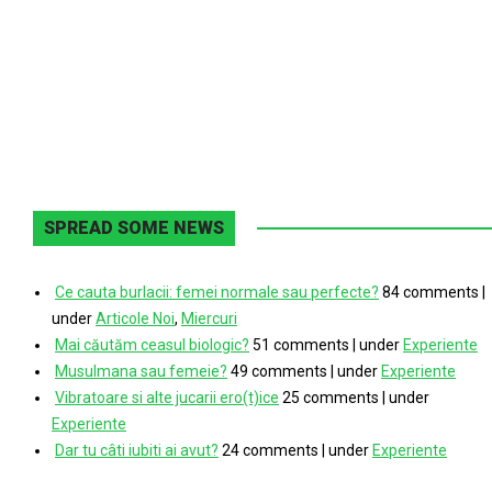
SPREAD SOME NEWS
Ce cauta burlacii: femei normale sau perfecte?
84 comments
|
under
Articole Noi
,
Miercuri
Mai căutăm ceasul biologic?
51 comments
|
under
Experiente
Musulmana sau femeie?
49 comments
|
under
Experiente
Vibratoare si alte jucarii ero(t)ice
25 comments
|
under
Experiente
Dar tu câti iubiti ai avut?
24 comments
|
under
Experiente