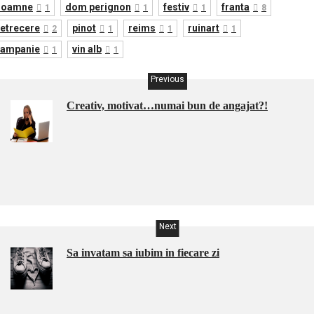
doamne
dom perignon
festiv
franta
1
1
1
8
etrecere
pinot
reims
ruinart
2
1
1
1
sampanie
vin alb
1
1
Previous
Creativ, motivat…numai bun de angajat?!
Next
Sa invatam sa iubim in fiecare zi