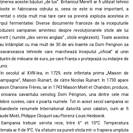
ținerea acestei băuturi „de lux”. Britanicul Merett ar fi utilizat tehnici
losite in fabricarea cidrului si, ceea ce este si mai important, a
ventat o sticla mult mai tare care sa prevină explozia acesteia in
mpul fermentatiei. Diverse documente franceze de la inceputurile
oducerii sampaniei amintesc despre revoluționarele sticle ale lui
rett ( numite „des verres anglais” , sticle englezesti). Toate acestea
au întâmplat cu mai mult de 30 de ani înainte ca Dom Perignon sa
savarseasca tehnicile care marchează începutul „oficial” al unei
dustrii de milioane de euro, pe care Franța o protejează cu indarjire de
unci.
In secolul al XVIII-lea, in 1729, este infiintata prima „Maison de
ampagne”, Maison Ruinart, de către Nicolas Ruinart. In 1730 apare
ison Chanoine Frères, iar in 1743 Maison Moët et Chandon, produce,
 onoarea savantului oenolog Dom Pérignon, una dintre cele mai
lebre cuvées, care ii poarta numele. Tot in acest secol sampania isi
bandeste renumele International datorită unor calatori, cum ar fi
aude Moët, Philippe Clicquot sau Florenz-Louis Heidsieck.
Sampania trebuie servita rece, între 6° et 10°C. Temperatura
timala ar fi de 9°C. Va sfatuim sa puneti sticla intr-o frapiera umpluta