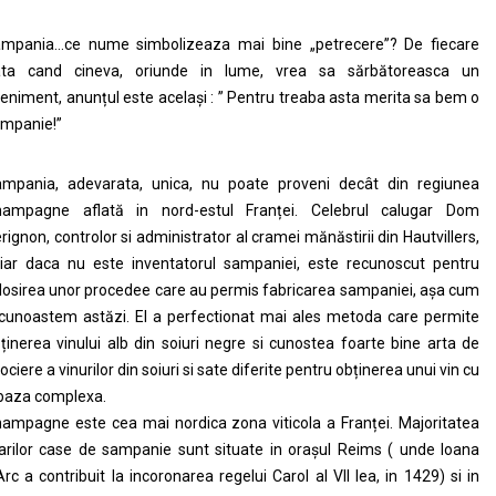
mpania…ce nume simbolizeaza mai bine „petrecere”? De fiecare
ata cand cineva, oriunde in lume, vrea sa sărbătoreasca un
eniment, anunțul este același : ” Pentru treaba asta merita sa bem o
mpanie!”
mpania, adevarata, unica, nu poate proveni decât din regiunea
ampagne aflată in nord-estul Franței. Celebrul calugar Dom
rignon, controlor si administrator al cramei mănăstirii din Hautvillers,
iar daca nu este inventatorul sampaniei, este recunoscut pentru
losirea unor procedee care au permis fabricarea sampaniei, așa cum
cunoastem astăzi. El a perfectionat mai ales metoda care permite
ținerea vinului alb din soiuri negre si cunostea foarte bine arta de
ociere a vinurilor din soiuri si sate diferite pentru obținerea unui vin cu
baza complexa.
ampagne este cea mai nordica zona viticola a Franței. Majoritatea
rilor case de sampanie sunt situate in orașul Reims ( unde Ioana
Arc a contribuit la incoronarea regelui Carol al VII lea, in 1429) si in