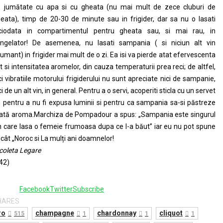
 jumătate cu apa si cu gheata (nu mai mult de zece cluburi de
eata), timp de 20-30 de minute sau in frigider, dar sa nu o lasati
ciodata in compartimentul pentru gheata sau, si mai rau, in
ngelator! De asemenea, nu lasati sampania ( si niciun alt vin
umant) in frigider mai mult de o zi. Ea isi va pierde atat efervescenta
t si intensitatea aromelor, din cauza temperaturii prea reci; de altfel,
ci vibratiile motorului frigiderului nu sunt apreciate nici de sampanie,
ci de un alt vin, in general. Pentru a o servi, acoperiti sticla cu un servet
n pentru a nu fi expusa luminii si pentru ca sampania sa-si păstreze
ată aroma.Marchiza de Pompadour a spus: „Sampania este singurul
n care lasa o femeie frumoasa dupa ce l-a băut” iar eu nu pot spune
cât „Noroc si La mulți ani doamnelor!
coleta Legare
42)
Facebook
Twitter
Subscribe
HARES
ro
champagne
chardonnay
cliquot
515
1
1
1