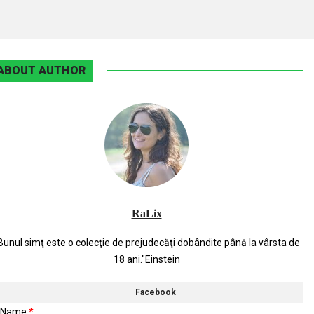
ABOUT AUTHOR
RaLix
Bunul simţ este o colecţie de prejudecăţi dobândite până la vârsta de
18 ani."Einstein
Facebook
Name
*