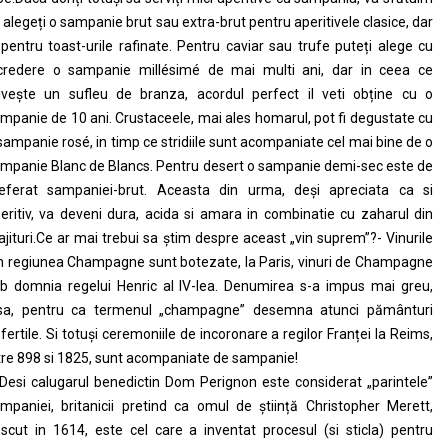
 alegeți o sampanie brut sau extra-brut pentru aperitivele clasice, dar
 pentru toast-urile rafinate. Pentru caviar sau trufe puteți alege cu
credere o sampanie millésimé de mai multi ani, dar in ceea ce
ivește un sufleu de branza, acordul perfect il veti obține cu o
mpanie de 10 ani. Crustaceele, mai ales homarul, pot fi degustate cu
sampanie rosé, in timp ce stridiile sunt acompaniate cel mai bine de o
mpanie Blanc de Blancs. Pentru desert o sampanie demi-sec este de
eferat sampaniei-brut. Aceasta din urma, deși apreciata ca si
eritiv, va deveni dura, acida si amara in combinatie cu zaharul din
ajituri.Ce ar mai trebui sa știm despre aceast „vin suprem”?- Vinurile
n regiunea Champagne sunt botezate, la Paris, vinuri de Champagne
b domnia regelui Henric al IV-lea. Denumirea s-a impus mai greu,
sa, pentru ca termenul „champagne” desemna atunci pământuri
fertile. Si totuși ceremoniile de incoronare a regilor Franței la Reims,
tre 898 si 1825, sunt acompaniate de sampanie!
Desi calugarul benedictin Dom Perignon este considerat „parintele”
mpaniei, britanicii pretind ca omul de știință Christopher Merett,
scut in 1614, este cel care a inventat procesul (si sticla) pentru