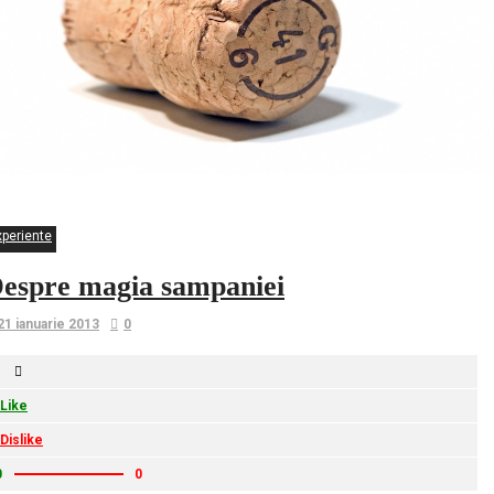
xperiente
espre magia sampaniei
21 ianuarie 2013
0
Like
Dislike
0
0