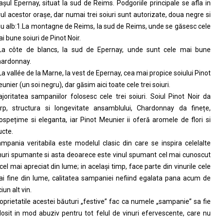
așul Epernay, situat la sud de Reims. Podgoriile principale se afla in
rul acestor orașe, dar numai trei soiuri sunt autorizate, doua negre si
u alb:1.La montagne de Reims, la sud de Reims, unde se găsesc cele
i bune soiuri de Pinot Noir.
La côte de blancs, la sud de Epernay, unde sunt cele mai bune
ardonnay.
La vallée de la Marne, la vest de Epernay, cea mai propice soiului Pinot
unier (un soi negru), dar găsim aici toate cele trei soiuri.
joritatea sampaniilor folosesc cele trei soiuri. Soiul Pinot Noir da
rp, structura si longevitate ansamblului, Chardonnay da finețe,
ospețime si eleganta, iar Pinot Meunier ii oferă aromele de flori si
ucte.
mpania veritabila este modelul clasic din care se inspira celelalte
nuri spumante si asta deoarece este vinul spumant cel mai cunoscut
 cel mai apreciat din lume; in același timp, face parte din vinurile cele
i fine din lume, calitatea sampaniei nefiind egalata pana acum de
ciun alt vin.
oprietatile acestei băuturi „festive” fac ca numele „sampanie” sa fie
losit in mod abuziv pentru tot felul de vinuri efervescente, care nu