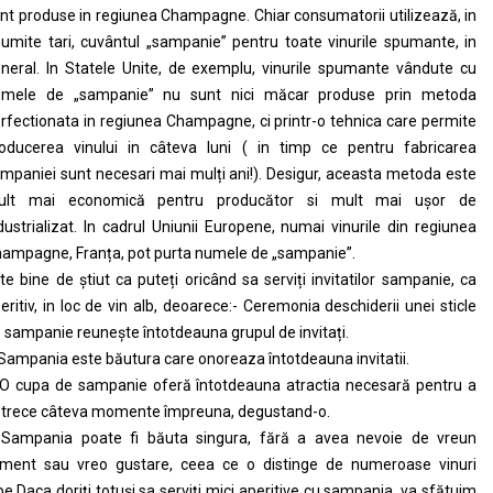
nt produse in regiunea Champagne. Chiar consumatorii utilizează, in
umite tari, cuvântul „sampanie” pentru toate vinurile spumante, in
neral. In Statele Unite, de exemplu, vinurile spumante vândute cu
umele de „sampanie” nu sunt nici măcar produse prin metoda
rfectionata in regiunea Champagne, ci printr-o tehnica care permite
oducerea vinului in câteva luni ( in timp ce pentru fabricarea
mpaniei sunt necesari mai mulți ani!). Desigur, aceasta metoda este
ult mai economică pentru producător si mult mai ușor de
dustrializat. In cadrul Uniunii Europene, numai vinurile din regiunea
ampagne, Franța, pot purta numele de „sampanie”.
te bine de știut ca puteți oricând sa serviți invitatilor sampanie, ca
eritiv, in loc de vin alb, deoarece:- Ceremonia deschiderii unei sticle
 sampanie reunește întotdeauna grupul de invitați.
Sampania este băutura care onoreaza întotdeauna invitatii.
O cupa de sampanie oferă întotdeauna atractia necesară pentru a
trece câteva momente împreuna, degustand-o.
Sampania poate fi băuta singura, fără a avea nevoie de vreun
iment sau vreo gustare, ceea ce o distinge de numeroase vinuri
be.Daca doriți totuși sa serviți mici aperitive cu sampania, va sfătuim