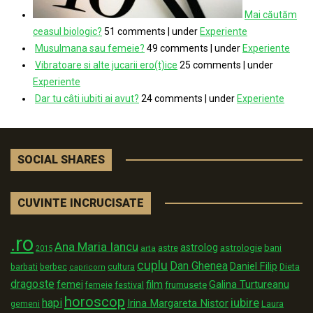
Mai căutăm
ceasul biologic?
51 comments
|
under
Experiente
Musulmana sau femeie?
49 comments
|
under
Experiente
Vibratoare si alte jucarii ero(t)ice
25 comments
|
under
Experiente
Dar tu câti iubiti ai avut?
24 comments
|
under
Experiente
SOCIAL SHARES
CUVINTE INCRUCISATE
.ro
Ana Maria Iancu
astrolog
astrologie
astre
bani
arta
2015
cuplu
Dan Ghenea
Daniel Filip
Dieta
barbati
berbec
cultura
capricorn
dragoste
film
Galina Turtureanu
femei
festival
frumusete
femeie
horoscop
iubire
hapi
Irina Margareta Nistor
Laura
gemeni