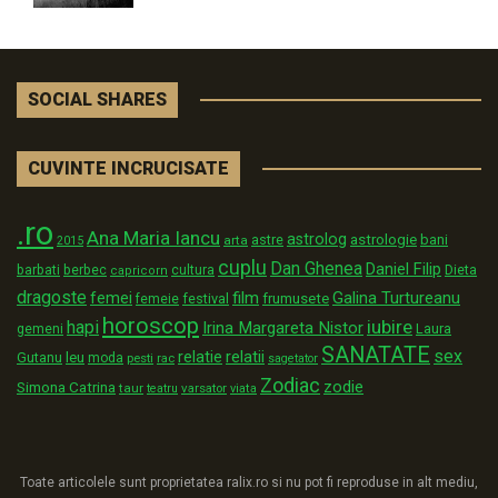
SOCIAL SHARES
CUVINTE INCRUCISATE
.ro
Ana Maria Iancu
astrolog
astrologie
astre
bani
arta
2015
cuplu
Dan Ghenea
Daniel Filip
Dieta
barbati
berbec
cultura
capricorn
dragoste
film
Galina Turtureanu
femei
festival
frumusete
femeie
horoscop
iubire
hapi
Irina Margareta Nistor
Laura
gemeni
SANATATE
sex
relatii
relatie
Gutanu
leu
moda
pesti
rac
sagetator
Zodiac
zodie
Simona Catrina
taur
varsator
teatru
viata
Toate articolele sunt proprietatea ralix.ro si nu pot fi reproduse in alt mediu,