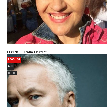
O zi cu ….Rona Hartner
Featured
Stiri