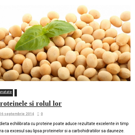
anatate
roteinele si rolul lor
16 septembrie 2014
0
dieta echilibrata cu proteine poate aduce rezultate excelente in timp
ra ca excesul sau lipsa proteinelor si a carbohidratiilor sa dauneze.