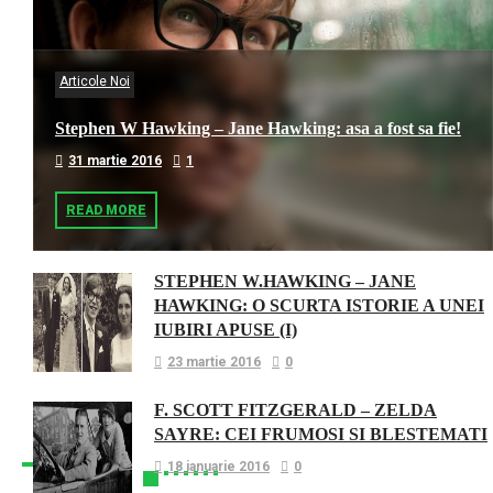
Articole Noi
Stephen W Hawking – Jane Hawking: asa a fost sa fie!
31 martie 2016
1
READ MORE
STEPHEN W.HAWKING – JANE
HAWKING: O SCURTA ISTORIE A UNEI
IUBIRI APUSE (I)
23 martie 2016
0
F. SCOTT FITZGERALD – ZELDA
SAYRE: CEI FRUMOSI SI BLESTEMATI
18 ianuarie 2016
0