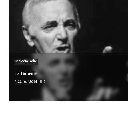
Melodia Ralix
La Boheme
23 mai 2014
0