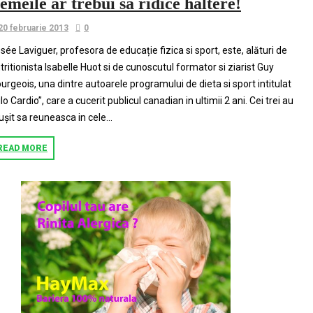
emeile ar trebui sa ridice haltere!
20 februarie 2013
0
sée Laviguer, profesora de educație fizica si sport, este, alături de
tritionista Isabelle Huot si de cunoscutul formator si ziarist Guy
urgeois, una dintre autoarele programului de dieta si sport intitulat
ilo Cardio”, care a cucerit publicul canadian in ultimii 2 ani. Cei trei au
ușit sa reuneasca in cele...
READ MORE