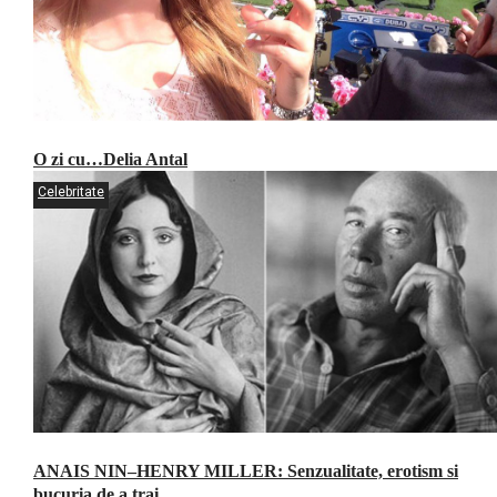
O zi cu…Delia Antal
Celebritate
ANAIS NIN–HENRY MILLER: Senzualitate, erotism si
bucuria de a trai