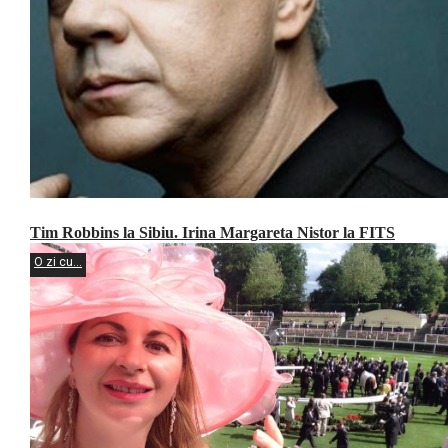
Tim Robbins la Sibiu. Irina Margareta Nistor la FITS
O zi cu...