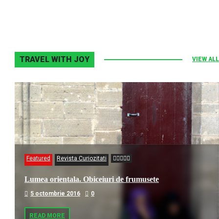
TRAVEL WITH JOY
VIEW ALL
Featured
Revista Curiozitati
Lumea orientala. Obiceiuri de frumusete
5 octombrie 2016
0
READ MORE