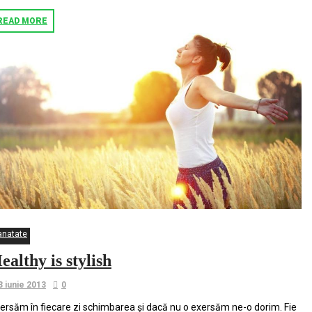
READ MORE
anatate
ealthy is stylish
3 iunie 2013
0
ersăm în fiecare zi schimbarea şi dacă nu o exersăm ne-o dorim. Fie