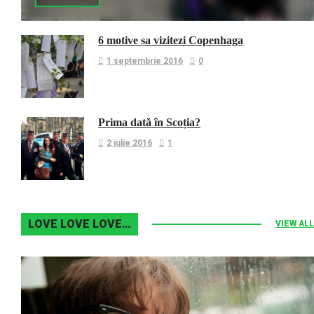
6 motive sa vizitezi Copenhaga
1 septembrie 2016
0
Prima dată în Scoția?
2 iulie 2016
1
LOVE LOVE LOVE…
VIEW ALL