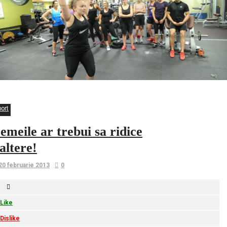
port
emeile ar trebui sa ridice
altere!
20 februarie 2013
0
Like
Dislike