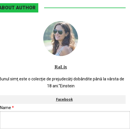
ABOUT AUTHOR
RaLix
Bunul simţ este o colecţie de prejudecăţi dobândite până la vârsta de
18 ani."Einstein
Facebook
Name
*