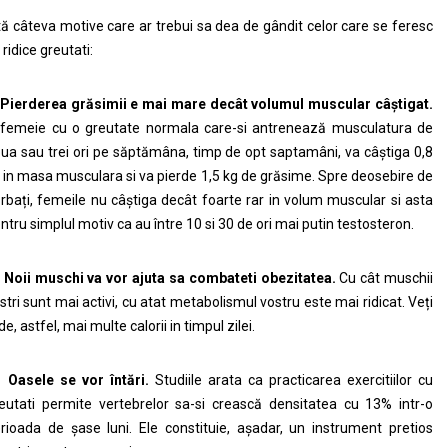
tă câteva motive care ar trebui sa dea de gândit celor care se feresc
 ridice greutati:
Pierderea gr
ă
simii e mai mare dec
â
t volumul muscular c
âș
tigat.
femeie cu o greutate normala care-si antrenează musculatura de
ua sau trei ori pe săptămâna, timp de opt saptamâni, va câștiga 0,8
 in masa musculara si va pierde 1,5 kg de grăsime. Spre deosebire de
rbați, femeile nu câștiga decât foarte rar in volum muscular si asta
ntru simplul motiv ca au între 10 si 30 de ori mai putin testosteron.
.
Noii muschi va vor ajuta sa combateti obezitatea.
Cu cât muschii
stri sunt mai activi, cu atat metabolismul vostru este mai ridicat. Veți
de, astfel, mai multe calorii in timpul zilei.
.
Oasele se vor
î
nt
ă
ri.
Studiile arata ca practicarea exercitiilor cu
eutati permite vertebrelor sa-si crească densitatea cu 13% intr-o
rioada de șase luni. Ele constituie, așadar, un instrument pretios