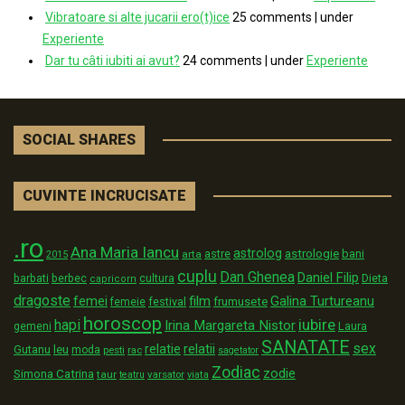
Vibratoare si alte jucarii ero(t)ice
25 comments
|
under
Experiente
Dar tu câti iubiti ai avut?
24 comments
|
under
Experiente
SOCIAL SHARES
CUVINTE INCRUCISATE
.ro
Ana Maria Iancu
astrolog
astrologie
astre
bani
arta
2015
cuplu
Dan Ghenea
Daniel Filip
Dieta
barbati
berbec
cultura
capricorn
dragoste
film
Galina Turtureanu
femei
festival
frumusete
femeie
horoscop
iubire
hapi
Irina Margareta Nistor
Laura
gemeni
SANATATE
sex
relatii
relatie
Gutanu
leu
moda
pesti
rac
sagetator
Zodiac
zodie
Simona Catrina
taur
varsator
teatru
viata