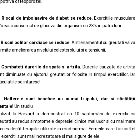
potriva osteoporozei.
.
Riscul de imbolnavire de diabet se reduce.
Exercitiile musculare
reasc consumul de glucoza din organism cu 23% in patru luni.
.
Riscul bolilor cardiace se reduce.
Antrenamentul cu greutati va va
rmite ameliorarea nivelului colesterolului si a tensiunii.
.
Combateti durerile de spate si artrita.
Durerile cauzate de artrita
nt diminuate cu ajutorul greutatilor folosite in timpul exercitiilor, iar
ticulatiile se intaresc!
.
Halterele sunt benefice nu numai trupului, dar si s
ă
n
ă
t
ăț
ii
entale!
Un studiu
alizat la Harvard a demonstrat ca 10 saptamâni de exercitii cu
eutati au redus simptomele depresiei clinice mai ușor si cu mai mare
cces decât terapiile utilizate in mod normal. Femeile care fac astfel
 exercitii sunt mai increzatoare si mai sigure de ele.