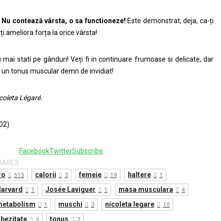
.
Nu conteaz
ă
v
â
rsta, o sa functioneze!
Este demonstrat, deja, ca-ți
ți ameliora forța la orice vârsta!
 mai stati pe gânduri! Veți fi in continuare frumoase si delicate, dar
 un tonus muscular demn de invidiat!
coleta Légaré.
02)
8
Facebook
Twitter
Subscribe
HARES
ro
calorii
femeie
haltere
515
3
19
1
arvard
Josée Laviguer
masa musculara
1
1
4
etabolism
muschi
nicoleta legare
1
3
10
bezitate
tonus
3
2