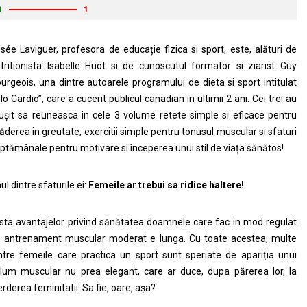
0
1
sée Laviguer, profesora de educație fizica si sport, este, alături de
tritionista Isabelle Huot si de cunoscutul formator si ziarist Guy
urgeois, una dintre autoarele programului de dieta si sport intitulat
ilo Cardio”, care a cucerit publicul canadian in ultimii 2 ani. Cei trei au
ușit sa reuneasca in cele 3 volume retete simple si eficace pentru
ăderea in greutate, exercitii simple pentru tonusul muscular si sfaturi
ptămânale pentru motivare si începerea unui stil de viața sănătos!
ul dintre sfaturile ei:
Femeile ar trebui sa ridice haltere!
ista avantajelor privind sănătatea doamnele care fac in mod regulat
 antrenament muscular moderat e lunga. Cu toate acestea, multe
ntre femeile care practica un sport sunt speriate de apariția unui
lum muscular nu prea elegant, care ar duce, dupa părerea lor, la
erderea feminitatii. Sa fie, oare, așa?