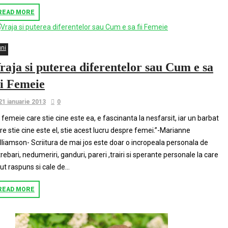
READ MORE
uni
raja si puterea diferentelor sau Cum e sa
ii Femeie
21 ianuarie 2013
0
 femeie care stie cine este ea, e fascinanta la nesfarsit, iar un barbat
re stie cine este el, stie acest lucru despre femei.”-Marianne
lliamson- Scriitura de mai jos este doar o incropeala personala de
trebari, nedumeriri, ganduri, pareri ,trairi si sperante personale la care
ut raspuns si cale de...
READ MORE