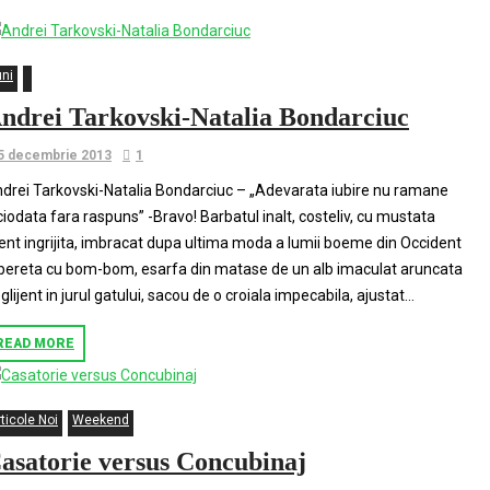
uni
ndrei Tarkovski-Natalia Bondarciuc
5 decembrie 2013
1
drei Tarkovski-Natalia Bondarciuc – „Adevarata iubire nu ramane
ciodata fara raspuns” -Bravo! Barbatul inalt, costeliv, cu mustata
ent ingrijita, imbracat dupa ultima moda a lumii boeme din Occident
bereta cu bom-bom, esarfa din matase de un alb imaculat aruncata
glijent in jurul gatului, sacou de o croiala impecabila, ajustat...
READ MORE
ticole Noi
Weekend
asatorie versus Concubinaj