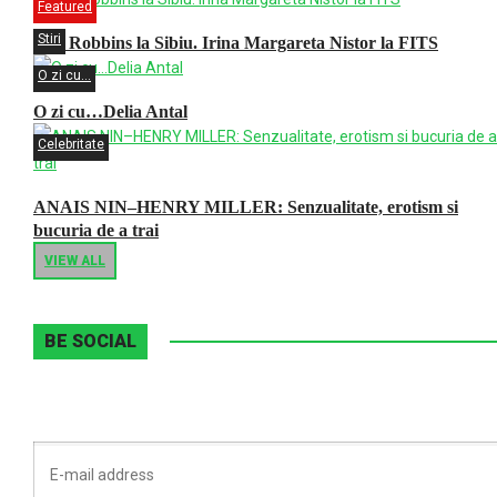
Featured
Stiri
Tim Robbins la Sibiu. Irina Margareta Nistor la FITS
O zi cu...
O zi cu…Delia Antal
Celebritate
ANAIS NIN–HENRY MILLER: Senzualitate, erotism si
bucuria de a trai
VIEW ALL
BE SOCIAL