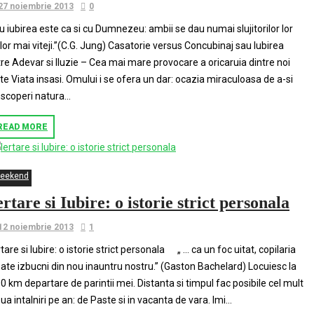
27 noiembrie 2013
0
u iubirea este ca si cu Dumnezeu: ambii se dau numai slujitorilor lor
lor mai viteji.”(C.G. Jung) Casatorie versus Concubinaj sau Iubirea
tre Adevar si Iluzie – Cea mai mare provocare a oricaruia dintre noi
te Viata insasi. Omului i se ofera un dar: ocazia miraculoasa de a-si
scoperi natura...
READ MORE
eekend
ertare si Iubire: o istorie strict personala
12 noiembrie 2013
1
rtare si Iubire: o istorie strict personala „ … ca un foc uitat, copilaria
ate izbucni din nou inauntru nostru.” (Gaston Bachelard) Locuiesc la
0 km departare de parintii mei. Distanta si timpul fac posibile cel mult
ua intalniri pe an: de Paste si in vacanta de vara. Imi...