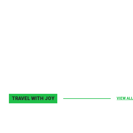
Melodia Ralix
Elton John–Home Again
2 noiembrie 2013
0
TRAVEL WITH JOY
VIEW ALL