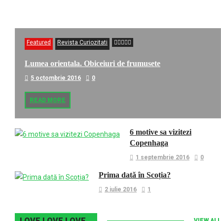
Featured
Revista Curiozitati
Lumea orientala. Obiceiuri de frumusete
5 octombrie 2016
0
READ MORE
6 motive sa vizitezi
Copenhaga
1 septembrie 2016
0
Prima dată în Scoția?
2 iulie 2016
1
LOVE LOVE LOVE…
VIEW ALL