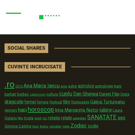
SOCIAL SHARES
CUVINTE INCRUCISATE
.ro
Ana Maria Iancu
astrolog
astrologie
astre
bani
arta
2015
cuplu
Dan Ghenea
Daniel Filip
Dieta
barbati
berbec
cultura
capricorn
dragoste
film
Galina Turtureanu
femei
festival
frumusete
femeie
horoscop
iubire
hapi
Irina Margareta Nistor
Laura
gemeni
SANATATE
sex
relatii
relatie
Gutanu
leu
moda
pesti
rac
sagetator
Zodiac
zodie
Simona Catrina
taur
varsator
teatru
viata