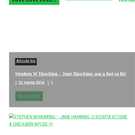
Articole Noi
Stephen W Hawking – Jane Hawking: asa a fost sa fie!
31 martie 2016
1
READ MORE