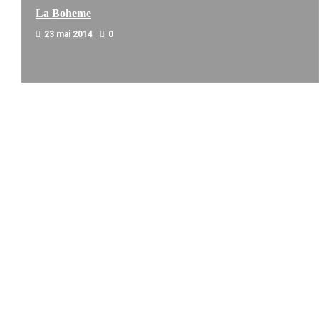
La Boheme
23 mai 2014
0
Melodia Ralix
Soha – Mil Pasos