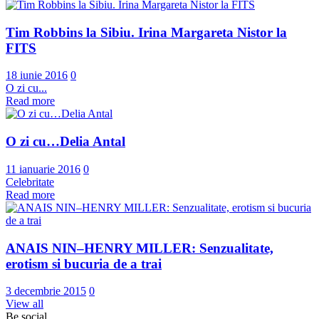
Tim Robbins la Sibiu. Irina Margareta Nistor la
FITS
18 iunie 2016
0
O zi cu...
Read more
O zi cu…Delia Antal
11 ianuarie 2016
0
Celebritate
Read more
ANAIS NIN–HENRY MILLER: Senzualitate,
erotism si bucuria de a trai
3 decembrie 2015
0
View all
Be social