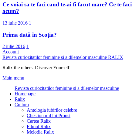
Ce voiai sa te faci cand te-ai fi facut mare? Ce te faci
acum?
13 iulie 2016
1
Prima dată în Scoția?
2 iulie 2016
1
Account
Revista curiozitatilor feminine si a dilemelor masculine
RALIX
Ralix the others. Discover Yourself
Main menu
Revista curiozitatilor feminine si a dilemelor masculine
Homepage
Ralix
Cultura
Antologia iubirilor celebre
Chestionarul lui Proust
Cartea Ralix
Filmul Ralix
Melodia Ralix