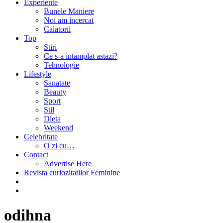
Experiente
Bunele Maniere
Noi am incercat
Calatorii
Top
Stiri
Ce s-a intamplat astazi?
Tehnologie
Lifestyle
Sanatate
Beauty
Sport
Stil
Dieta
Weekend
Celebritate
O zi cu…
Contact
Advertise Here
Revista curiozitatilor Feminine
odihna