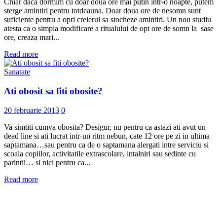
Chiar daca dormim cu doar doua ore mai putin intr-o noapte, putem
sterge amintiri pentru totdeauna. Doar doua ore de nesomn sunt
suficiente pentru a opri creierul sa stocheze amintiri. Un nou studiu
atesta ca o simpla modificare a ritualului de opt ore de somn la sase
ore, creaza mari...
Read more
Sanatate
Ati obosit sa fiti obosite?
20 februarie 2013
0
Va simtiti cumva obosita? Desigur, nu pentru ca astazi ati avut un
dead line si ati lucrat intr-un ritm nebun, cate 12 ore pe zi in ultima
saptamana…sau pentru ca de o saptamana alergati intre serviciu si
scoala copiilor, activitatile extrascolare, intalniri sau sedinte cu
parintii… si nici pentru ca...
Read more