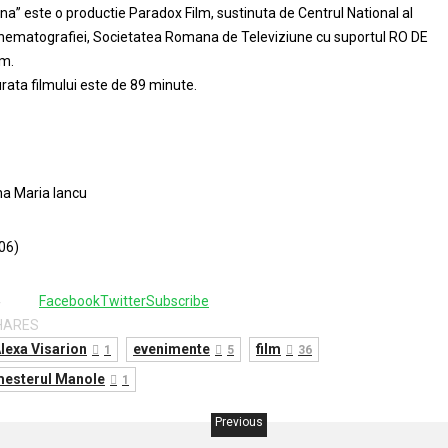
na” este o productie Paradox Film, sustinuta de Centrul National al
nematografiei, Societatea Romana de Televiziune cu suportul RO DE
lm.
rata filmului este de 89 minute.
a Maria Iancu
06)
4
Facebook
Twitter
Subscribe
HARES
lexa Visarion
evenimente
film
1
5
36
esterul Manole
1
Previous