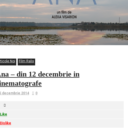
ticole Noi
Film Ralix
na – din 12 decembrie in
inematografe
5 decembrie 2014
0
Like
Dislike