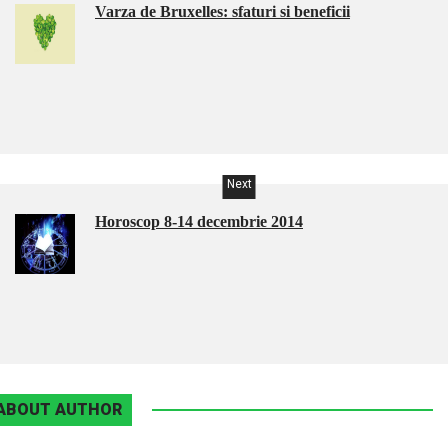
Varza de Bruxelles: sfaturi si beneficii
Next
Horoscop 8-14 decembrie 2014
ABOUT AUTHOR