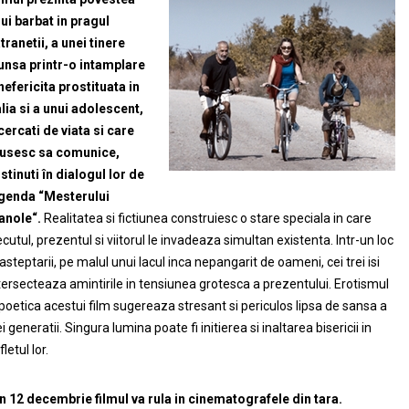
ui barbat in pragul
tranetii, a unei tinere
unsa printr-o intamplare
nefericita prostituata in
alia si a unui adolescent,
cercati de viata si care
usesc sa comunice,
stinuti în dialogul lor de
genda “Mesterului
nole“.
Realitatea si fictiunea construiesc o stare speciala in care
ecutul, prezentul si viitorul le invadeaza simultan existenta. Intr-un loc
 asteptarii, pe malul unui lacul inca nepangarit de oameni, cei trei isi
tersecteaza amintirile in tensiunea grotesca a prezentului. Erotismul
 poetica acestui film sugereaza stresant si periculos lipsa de sansa a
ei generatii. Singura lumina poate fi initierea si inaltarea bisericii in
fletul lor.
n 12 decembrie filmul va rula in cinematografele din tara.