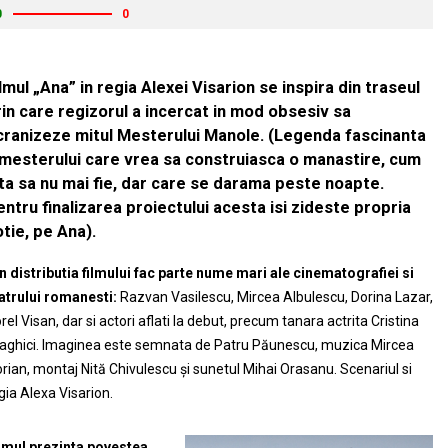
0
0
lmul „Ana” in regia Alexei Visarion se inspira din traseul
rin care regizorul a incercat in mod obsesiv sa
cranizeze mitul Mesterului Manole. (Legenda fascinanta
 mesterului care vrea sa construiasca o manastire, cum
lta sa nu mai fie, dar care se darama peste noapte.
ntru finalizarea proiectului acesta isi zideste propria
tie, pe Ana).
n distributia filmului fac parte nume mari ale cinematografiei si
atrului romanesti:
Razvan Vasilescu, Mircea Albulescu, Dorina Lazar,
rel Visan, dar si actori aflati la debut, precum tanara actrita Cristina
aghici. Imaginea este semnata de Patru Păunescu, muzica Mircea
orian, montaj Nită Chivulescu și sunetul Mihai Orasanu. Scenariul si
gia Alexa Visarion.
lmul prezinta povestea