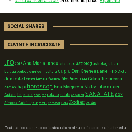
Dar tu câti iubiti ai avut?
24 comments
|
under
Experiente
SOCIAL SHARES
CUVINTE INCRUCISATE
.ro
Ana Maria Iancu
astrolog
astrologie
astre
bani
arta
2015
cuplu
Dan Ghenea
Daniel Filip
Dieta
barbati
berbec
cultura
capricorn
dragoste
film
Galina Turtureanu
femei
festival
frumusete
femeie
horoscop
iubire
hapi
Irina Margareta Nistor
Laura
gemeni
SANATATE
sex
relatii
relatie
Gutanu
leu
moda
pesti
rac
sagetator
Zodiac
zodie
Simona Catrina
taur
varsator
teatru
viata
Toate articolele sunt proprietatea ralix.ro si nu pot fi reproduse in alt mediu,