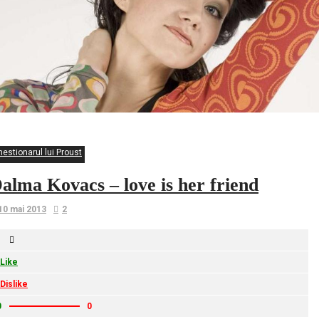
estionarul lui Proust
alma Kovacs – love is her friend
10 mai 2013
2
Like
Dislike
0
0