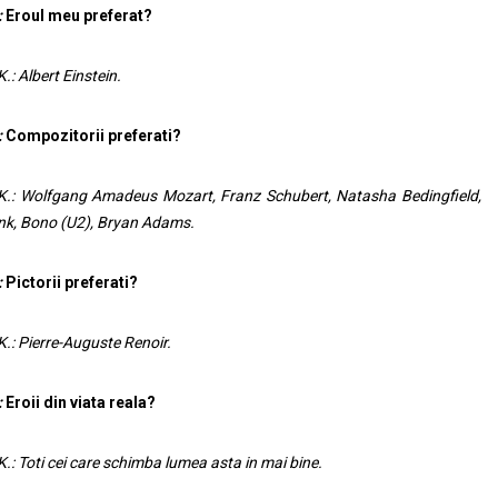
:
Eroul meu preferat?
K.: Albert Einstein.
:
Compozitorii preferati?
K.: Wolfgang Amadeus Mozart, Franz Schubert, Natasha Bedingfield,
nk, Bono (U2), Bryan Adams.
:
Pictorii preferati?
K.: Pierre-Auguste Renoir.
:
Eroii din viata reala?
K.: Toti cei care schimba lumea asta in mai bine.