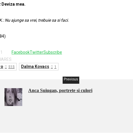
:
Deviza mea.
K.: Nu ajunge sa vrei, trebuie sa si faci.
84)
31
Facebook
Twitter
Subscribe
HARES
ro
Dalma Kovacs
515
1
Previous
Anca Suiugan, portrete si culori