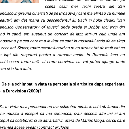
scena celui mai vechi teatru din San
ancisco impreuna cu artisti de pe Broadway care ma alintau cu numele
eauty”, am dat mana cu descendentul lui Bach in holul cladirii “San
ancisco Conservatory of Music” unde preda si Bobby McFerrin din
nd in cand, am sustinut un concert de jazz intr-un club unde am
noscut-o pe cea care m-a invitat sa cant in musicalul scris de ea timp
 zece ani. Sincer, toate aceste lucruri nu m-au atras atat de mult cat sa
 lupt din rasputeri pentru a ramane acolo. In Romania inca nu
schisesem toate usile si eram convinsa ca voi putea ajunge unde
eau si in tara asta.
: Ce s-a schimbat in viata ta personala si artistica dupa experienta
 la Eurovision (2009)?
K.: In viata mea personala nu s-a schimbat nimic, in schimb lumea din
na muzicii a inceput sa ma cunoasca, s-au deschis alte usi si am
ceput sa colaborez si cu alti artisti in afara de Marius Moga, cel cu care
 vremea aceea aveam contract exclusiv.