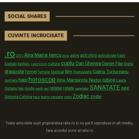
SOCIAL SHARES
CUVINTE INCRUCISATE
.ro
Ana Maria Iancu
astrolog
astrologie
astre
bani
arta
2015
cuplu
Dan Ghenea
Daniel Filip
Dieta
barbati
berbec
cultura
capricorn
dragoste
film
Galina Turtureanu
femei
festival
frumusete
femeie
horoscop
iubire
hapi
Irina Margareta Nistor
Laura
gemeni
SANATATE
sex
relatii
relatie
Gutanu
leu
moda
pesti
rac
sagetator
Zodiac
zodie
Simona Catrina
taur
varsator
teatru
viata
Toate articolele sunt proprietatea ralix.ro si nu pot fi reproduse in alt mediu,
fara acordul scris al ralix.ro