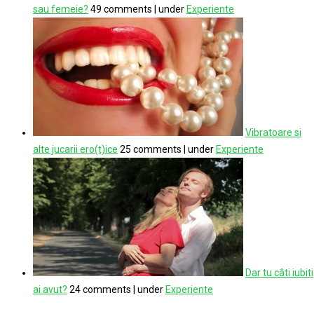
sau femeie?
49 comments
|
under
Experiente
Vibratoare si
alte jucarii ero(t)ice
25 comments
|
under
Experiente
Dar tu câti iubiti
ai avut?
24 comments
|
under
Experiente