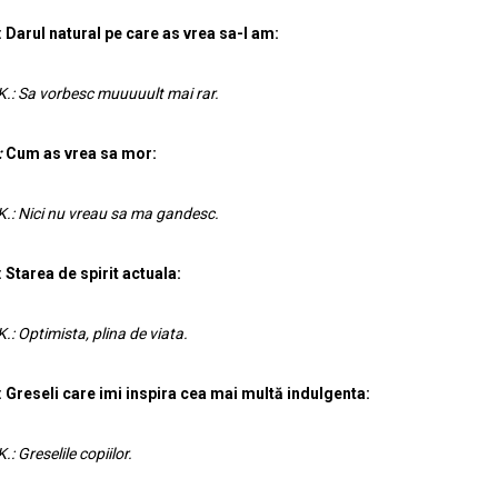
:
Darul natural pe care as vrea sa-l am:
K.: Sa vorbesc muuuuult mai rar.
:
Cum as vrea sa mor:
K.: Nici nu vreau sa ma gandesc.
: Starea de spirit actuala:
K.: Optimista, plina de viata.
: Greseli care imi inspira cea mai multă indulgenta:
K.: Greselile copiilor.