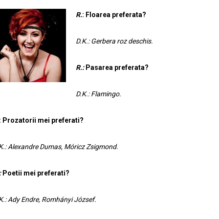
R.
: Floarea preferata?
D.K.: Gerbera roz deschis.
R.:
Pasarea preferata?
D.K.: Flamingo.
: Prozatorii mei preferati?
K.: Alexandre Dumas, Móricz Zsigmond.
:
Poetii mei preferati?
K.: Ady Endre, Romhányi József.