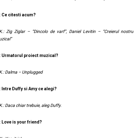
: Ce citesti acum?
K.: Zig Ziglar – “Dincolo de varf”, Daniel Levitin – “Creierul nostru
zical”
: Urmatorul proiect muzical?
K.: Dalma – Unplugged
: Intre Duffy si Amy ce alegi?
K.: Daca chiar trebuie, aleg Duffy.
: Love is your friend?