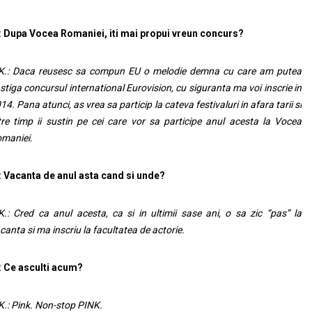
: Dupa Vocea Romaniei, iti mai propui vreun concurs?
K.: Daca reusesc sa compun EU o melodie demna cu care am putea
stiga concursul international Eurovision, cu siguranta ma voi inscrie in
14. Pana atunci, as vrea sa particip la cateva festivaluri in afara tarii si
tre timp ii sustin pe cei care vor sa participe anul acesta la Vocea
maniei.
: Vacanta de anul asta cand si unde?
K.: Cred ca anul acesta, ca si in ultimii sase ani, o sa zic “pas” la
canta si ma inscriu la facultatea de actorie.
: Ce asculti acum?
K.: Pink. Non-stop PINK.