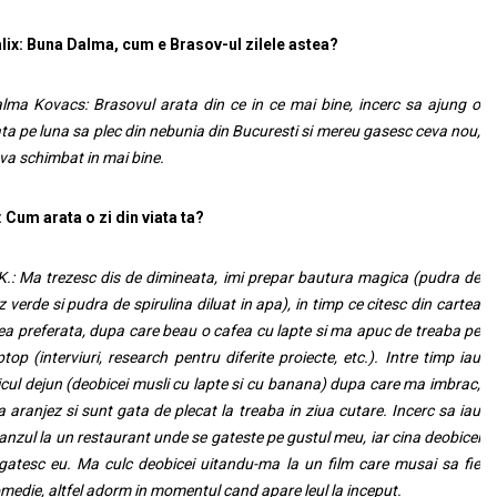
lix: Buna Dalma, c
um e Brasov-ul zilele astea?
lma Kovacs: Brasovul arata din ce in ce mai bine, incerc sa ajung o
ta pe luna sa plec din nebunia din Bucuresti si mereu gasesc ceva nou,
va schimbat in mai bine.
: Cum arata o zi din viata ta?
K.: Ma trezesc dis de dimineata, imi prepar bautura magica (pudra de
z verde si pudra de spirulina diluat in apa), in timp ce citesc din cartea
a preferata, dupa care beau o cafea cu lapte si ma apuc de treaba pe
ptop (interviuri, research pentru diferite proiecte, etc.). Intre timp iau
cul dejun (deobicei musli cu lapte si cu banana) dupa care ma imbrac,
 aranjez si sunt gata de plecat la treaba in ziua cutare. Incerc sa iau
anzul la un restaurant unde se gateste pe gustul meu, iar cina deobicei
gatesc eu. Ma culc deobicei uitandu-ma la un film care musai sa fie
medie, altfel adorm in momentul cand apare leul la inceput.