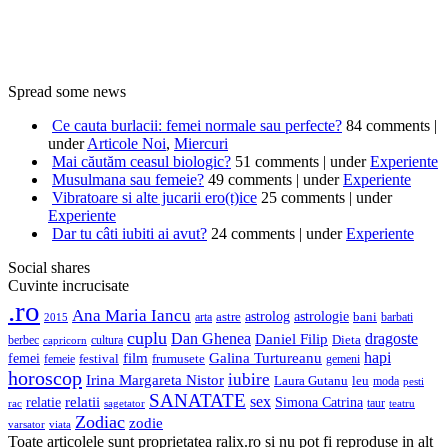
Spread some news
Ce cauta burlacii: femei normale sau perfecte?
84 comments
|
under
Articole Noi
,
Miercuri
Mai căutăm ceasul biologic?
51 comments
|
under
Experiente
Musulmana sau femeie?
49 comments
|
under
Experiente
Vibratoare si alte jucarii ero(t)ice
25 comments
|
under
Experiente
Dar tu câti iubiti ai avut?
24 comments
|
under
Experiente
Social shares
Cuvinte incrucisate
.ro
Ana Maria Iancu
astrolog
astrologie
astre
bani
barbati
arta
2015
cuplu
Dan Ghenea
dragoste
Daniel Filip
berbec
cultura
Dieta
capricorn
film
hapi
femei
Galina Turtureanu
frumusete
femeie
festival
gemeni
horoscop
iubire
Irina Margareta Nistor
leu
Laura Gutanu
moda
pesti
SANATATE
sex
relatie
relatii
Simona Catrina
rac
taur
sagetator
teatru
Zodiac
zodie
varsator
viata
Toate articolele sunt proprietatea ralix.ro si nu pot fi reproduse in alt