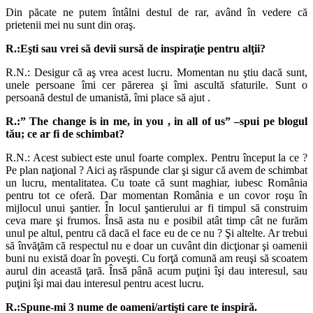
Din păcate ne putem întâlni destul de rar, având în vedere că
prietenii mei nu sunt din oraş.
R.:Eşti sau vrei să devii sursă de inspiraţie pentru alţii?
R.N.: Desigur că aş vrea acest lucru. Momentan nu ştiu dacă sunt,
unele persoane îmi cer părerea şi îmi ascultă sfaturile. Sunt o
persoană destul de umanistă, îmi place să ajut .
R.:” The change is in me, in you , in all of us” –spui pe blogul
tău; ce ar fi de schimbat?
R.N.: Acest subiect este unul foarte complex. Pentru început la ce ?
Pe plan naţional ? Aici aş răspunde clar şi sigur că avem de schimbat
un lucru, mentalitatea. Cu toate că sunt maghiar, iubesc România
pentru tot ce oferă. Dar momentan România e un covor roşu în
mijlocul unui şantier. În locul şantierului ar fi timpul să construim
ceva mare şi frumos. Însă asta nu e posibil atât timp cât ne furăm
unul pe altul, pentru că dacă el face eu de ce nu ? Şi altelte. Ar trebui
să învăţăm că respectul nu e doar un cuvânt din dicţionar şi oamenii
buni nu există doar în poveşti. Cu forţă comună am reuşi să scoatem
aurul din această ţară. Însă până acum puţini îşi dau interesul, sau
puţini îşi mai dau interesul pentru acest lucru.
R.:Spune-mi 3 nume de oameni/artişti care te inspiră.