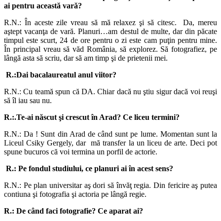
ai pentru această vară?
R.N.: În aceste zile vreau să mă relaxez şi să citesc. Da, mereu
aştept vacanţa de vară. Planuri…am destul de multe, dar din păcate
timpul este scurt, 24 de ore pentru o zi este cam puţin pentru mine.
În principal vreau să văd România, să explorez. Să fotografiez, pe
lângă asta să scriu, dar să am timp şi de prietenii mei.
R.:
Dai bacalaureatul anul viitor?
R.N.: Cu teamă spun că DA. Chiar dacă nu ştiu sigur dacă voi reuşi
să îl iau sau nu.
R.:.Te-ai născut şi crescut în Arad? Ce liceu termini?
R.N.: Da ! Sunt din Arad de când sunt pe lume. Momentan sunt la
Liceul Csiky Gergely, dar mă transfer la un liceu de arte. Deci pot
spune bucuros că voi termina un porfil de actorie.
R.: Pe fondul studiului, ce planuri ai în acest sens?
R.N.: Pe plan universitar aş dori să învăţ regia. Din fericire aş putea
contiuna şi fotografia şi actoria pe lângă regie.
R.: De când faci fotografie? Ce aparat ai?