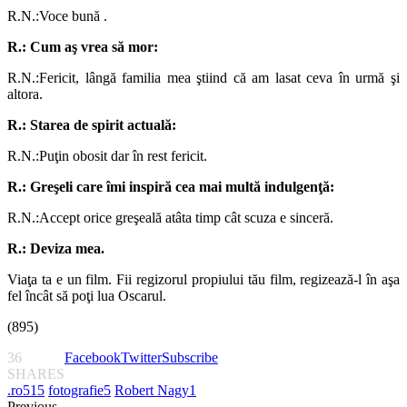
R.N.:Voce bună .
R.: Cum aş vrea să mor:
R.N.:Fericit, lângă familia mea ştiind că am lasat ceva în urmă şi
altora.
R.: Starea de spirit actuală:
R.N.:Puţin obosit dar în rest fericit.
R.: Greşeli care îmi inspiră cea mai mult
ă
indulgenţă:
R.N.:Accept orice greşeală atâta timp cât scuza e sinceră.
R.: Deviza mea.
Viaţa ta e un film. Fii regizorul propiului tău film, regizează-l în aşa
fel încât să poţi lua Oscarul.
(895)
36
Facebook
Twitter
Subscribe
SHARES
.ro
515
fotografie
5
Robert Nagy
1
Previous