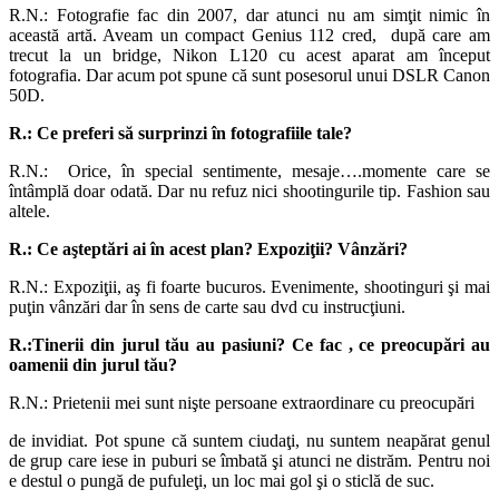
R.N.: Fotografie fac din 2007, dar atunci nu am simţit nimic în
această artă. Aveam un compact Genius 112 cred, după care am
trecut la un bridge, Nikon L120 cu acest aparat am început
fotografia. Dar acum pot spune că sunt posesorul unui DSLR Canon
50D.
R.: Ce preferi să surprinzi în fotografiile tale?
R.N.: Orice, în special sentimente, mesaje….momente care se
întâmplă doar odată. Dar nu refuz nici shootingurile tip. Fashion sau
altele.
R.: Ce aşteptări ai în acest plan? Expoziţii? Vânzări?
R.N.: Expoziţii, aş fi foarte bucuros. Evenimente, shootinguri şi mai
puţin vânzări dar în sens de carte sau dvd cu instrucţiuni.
R.:Tinerii din jurul tău au pasiuni? Ce fac , ce preocupări au
oamenii din jurul tău?
R.N.: Prietenii mei sunt nişte persoane extraordinare cu preocupări
de invidiat. Pot spune că suntem ciudaţi, nu suntem neapărat genul
de grup care iese in puburi se îmbată şi atunci ne distrăm. Pentru noi
e destul o pungă de pufuleţi, un loc mai gol şi o sticlă de suc.