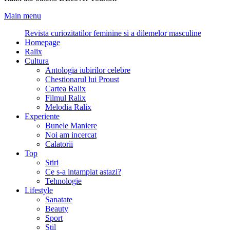
Main menu
Revista curiozitatilor feminine si a dilemelor masculine
Homepage
Ralix
Cultura
Antologia iubirilor celebre
Chestionarul lui Proust
Cartea Ralix
Filmul Ralix
Melodia Ralix
Experiente
Bunele Maniere
Noi am incercat
Calatorii
Top
Stiri
Ce s-a intamplat astazi?
Tehnologie
Lifestyle
Sanatate
Beauty
Sport
Stil