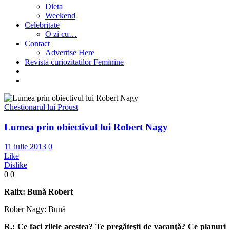
Dieta
Weekend
Celebritate
O zi cu…
Contact
Advertise Here
Revista curiozitatilor Feminine
Chestionarul lui Proust
Lumea prin obiectivul lui Robert Nagy
11 iulie 2013
0
Like
Dislike
0
0
Ralix: Bună Robert
Rober Nagy: Bună
R.: Ce faci zilele acestea? Te pregăte
ş
ti de vacanţă? Ce planuri