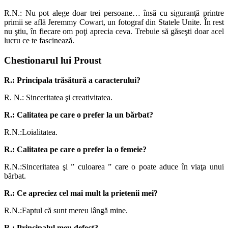
R.N.: Nu pot alege doar trei persoane… însă cu siguranţă printre
primii se află Jeremmy Cowart, un fotograf din Statele Unite. În rest
nu ştiu, în fiecare om poţi aprecia ceva. Trebuie să găseşti doar acel
lucru ce te fascinează.
Chestionarul lui Proust
R.: Principala trăsătur
ă
a caracterului?
R. N.: Sinceritatea şi creativitatea.
R.: Calitatea pe care o prefer la un bărbat?
R.N.:Loialitatea.
R.: Calitatea pe care o prefer la o femeie?
R.N.:Sinceritatea şi ” culoarea ” care o poate aduce în viaţa unui
bărbat.
R.: Ce apreciez cel mai mult la prietenii mei?
R.N.:Faptul că sunt mereu lângă mine.
R.: Principalul meu defect?