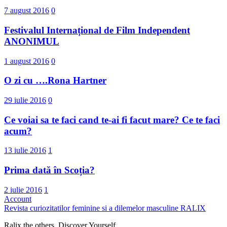
7 august 2016
0
Festivalul Internațional de Film Independent
ANONIMUL
1 august 2016
0
O zi cu ….Rona Hartner
29 iulie 2016
0
Ce voiai sa te faci cand te-ai fi facut mare? Ce te faci
acum?
13 iulie 2016
1
Prima dată în Scoția?
2 iulie 2016
1
Account
Revista curiozitatilor feminine si a dilemelor masculine
RALIX
Ralix the others. Discover Yourself