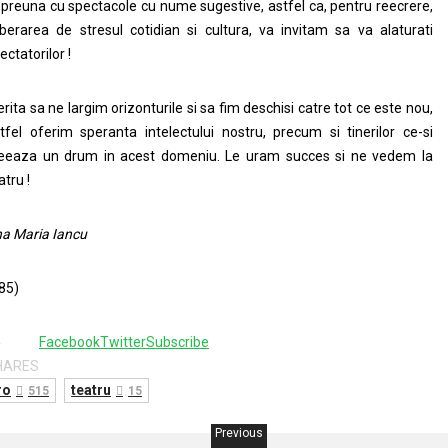
preuna cu spectacole cu nume sugestive, astfel ca, pentru reecrere,
iberarea de stresul cotidian si cultura, va invitam sa va alaturati
ectatorilor !
rita sa ne largim orizonturile si sa fim deschisi catre tot ce este nou,
tfel oferim speranta intelectului nostru, precum si tinerilor ce-si
eeaza un drum in acest domeniu. Le uram succes si ne vedem la
atru !
a Maria Iancu
85)
4
Facebook
Twitter
Subscribe
HARES
ro
teatru
515
15
Previous