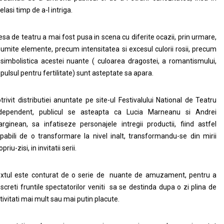
elasi timp de a-l intriga.
esa de teatru a mai fost pusa in scena cu diferite ocazii, prin urmare,
umite elemente, precum intensitatea si excesul culorii rosii, precum
 simbolistica acestei nuante ( culoarea dragostei, a romantismului,
pulsul pentru fertilitate) sunt asteptate sa apara.
trivit distributiei anuntate pe site-ul Festivalului National de Teatru
dependent, publicul se asteapta ca Lucia Marneanu si Andrei
rginean, sa infatiseze personajele intregii productii, fiind astfel
pabili de o transformare la nivel inalt, transformandu-se din mirii
opriu-zisi, in invitatii serii.
xtul este conturat de o serie de nuante de amuzament, pentru a
screti fruntile spectatorilor veniti sa se destinda dupa o zi plina de
tivitati mai mult sau mai putin placute.