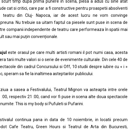
 scurt timp dupa prima punere in scena, piesa a adus cu sine atat
ude cat si critici, care par a fi constructive pentru proaspetii absolventi
 teatru din Cluj- Napoca, iar de acest lucru ne vom convinge
preuna. Nu trebuie sa uitam faptul ca piesele sunt puse in scena de
tre companii independente de teatru care performeaza în spatii mai
lt sau mai puțin convenționale.
ujul
este orasul pe care multi artisti romani il pot numi casa, acesta
era tarii multe valori si o serie de evenimente culturale. Din cele 40 de
ectacole din cadrul Concursului si Off, 10 studii despre iubire cu « i »
c, speram sa fie la inaltimea asteptarilor publicului.
 ziua a sasea a Festivalului, Teatrul Mignon va asteapta intre orele
 :00, respectiv 21 :00, cand vor fi puse in scena alte doua spectacole
numite: This is my body si Pufuleti si Pufarini.
stivalul continua pana in data de 10 noiembrie, in locatii precum
dot Cafe Teatru, Green Hours si Teatrul de Arta din Bucuresti,