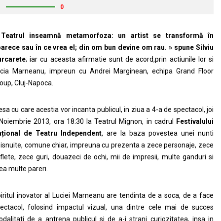
1
0
 Teatrul inseamnă metamorfoza: un artist se transformă în
arece sau în ce vrea el; din om bun devine om rau. » spune Silviu
rcarete
; iar cu aceasta afirmatie sunt de acord,prin actiunile lor si
cia Marneanu, impreun cu Andrei Marginean, echipa Grand Floor
oup, Cluj-Napoca.
esa cu care acestia vor incanta publicul, in ziua a 4-a de spectacol, joi
Noiembrie 2013, ora 18:30 la Teatrul Mignon, in cadrul
Festivalului
țional de Teatru Independent
, are la baza povestea unei nunti
isnuite, comune chiar, impreuna cu prezenta a zece personaje, zece
flete, zece guri, douazeci de ochi, mii de impresii, multe ganduri si
ea multe pareri.
iritul inovator al Luciei Marneanu are tendinta de a soca, de a face
ectacol, folosind impactul vizual, una dintre cele mai de succes
dalitati de a antrena publicul si de a-i strani curiozitatea, insa in