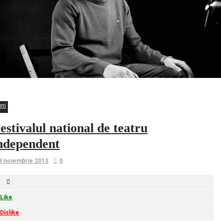
uni
estivalul national de teatru
ndependent
9 noiembrie 2013
0
Like
Dislike