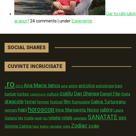
Dar tu câti iubiti
ai avut?
24 comments
|
under
Experiente
SOCIAL SHARES
CUVINTE INCRUCISATE
.ro
Ana Maria Iancu
astrolog
astrologie
astre
bani
arta
2015
cuplu
Dan Ghenea
Daniel Filip
Dieta
barbati
berbec
cultura
capricorn
dragoste
film
Galina Turtureanu
femei
festival
frumusete
femeie
horoscop
iubire
hapi
Irina Margareta Nistor
Laura
gemeni
SANATATE
sex
relatii
relatie
Gutanu
leu
moda
pesti
rac
sagetator
Zodiac
zodie
Simona Catrina
taur
varsator
teatru
viata