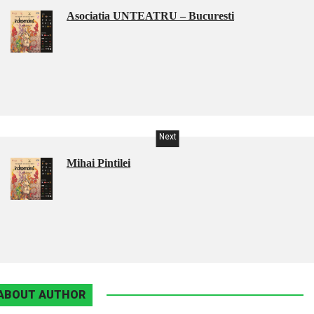
Asociatia UNTEATRU – Bucuresti
Next
Mihai Pintilei
ABOUT AUTHOR