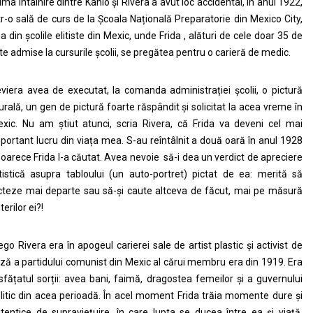
ima întâlnire dintre Kahlo și Rivera a avut loc accidental, în anul 1922,
tr-o sală de curs de la Școala Națională Preparatorie din Mexico City,
a din școlile elitiste din Mexic, unde Frida , alături de cele doar 35 de
te admise la cursurile școlii, se pregătea pentru o carieră de medic.
viera avea de executat, la comanda administrației școlii, o pictură
rală, un gen de pictură foarte răspândit și solicitat la acea vreme în
xic. Nu am știut atunci, scria Rivera, că Frida va deveni cel mai
portant lucru din viața mea. S-au reîntâlnit a două oară în anul 1928
oarece Frida l-a căutat. Avea nevoie să-i dea un verdict de apreciere
tistică asupra tabloului (un auto-portret) pictat de ea: merită să
cteze mai departe sau să-și caute altceva de făcut, mai pe măsură
terilor ei?!
ego Rivera era în apogeul carierei sale de artist plastic și activist de
ză a partidului comunist din Mexic al cărui membru era din 1919. Era
sfățatul sorții: avea bani, faimă, dragostea femeilor și a guvernului
litic din acea perioadă. În acel moment Frida trăia momente dure și
tentice de supraviețuire, în care lupta se ducea între ea și viață.