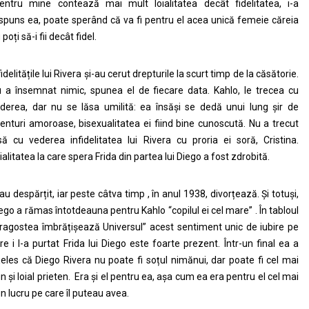
entru mine contează mai mult loialitatea decât fidelitatea, i-a
spuns ea, poate sperând că va fi pentru el acea unică femeie căreia
 poți să-i fii decât fidel.
fidelitățile lui Rivera și-au cerut drepturile la scurt timp de la căsătorie.
 a însemnat nimic, spunea el de fiecare data. Kahlo, le trecea cu
derea, dar nu se lăsa umilită: ea însăși se dedă unui lung șir de
enturi amoroase, bisexualitatea ei fiind bine cunoscută. Nu a trecut
să cu vederea infidelitatea lui Rivera cu proria ei soră, Cristina.
ialitatea la care spera Frida din partea lui Diego a fost zdrobită.
au despărțit, iar peste câtva timp , în anul 1938, divorțează. Și totuși,
ego a rămas întotdeauna pentru Kahlo “copilul ei cel mare” . În tabloul
ragostea îmbrățișează Universul” acest sentiment unic de iubire pe
re i l-a purtat Frida lui Diego este foarte prezent. Într-un final ea a
țeles că Diego Rivera nu poate fi soțul nimănui, dar poate fi cel mai
n și loial prieten. Era și el pentru ea, așa cum ea era pentru el cel mai
n lucru pe care îl puteau avea.