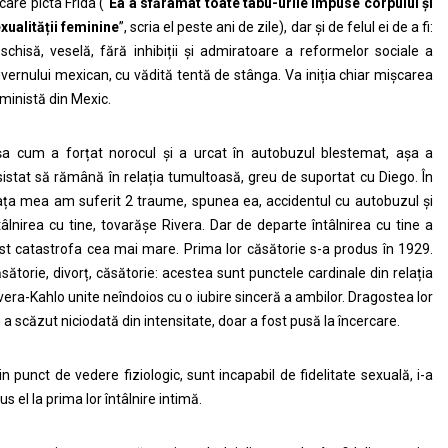
 care picta Frida (“
Ea a sfărâmat toate tabu-urile impuse corpului și
xualității feminine
”, scria el peste ani de zile), dar și de felul ei de a fi:
schisă, veselă, fără inhibiții și admiratoare a reformelor sociale a
vernului mexican, cu vădită tentă de stânga. Va iniția chiar mișcarea
ministă din Mexic.
a cum a forțat norocul și a urcat în autobuzul blestemat, așa a
sistat să rămână în relația tumultoasă, greu de suportat cu Diego. În
ața mea am suferit 2 traume, spunea ea, accidentul cu autobuzul și
tâlnirea cu tine, tovarășe Rivera. Dar de departe întâlnirea cu tine a
st catastrofa cea mai mare. Prima lor căsătorie s-a produs în 1929.
sătorie, divorț, căsătorie: acestea sunt punctele cardinale din relația
vera-Kahlo unite neîndoios cu o iubire sinceră a ambilor. Dragostea lor
 a scăzut niciodată din intensitate, doar a fost pusă la încercare.
in punct de vedere fiziologic, sunt incapabil de fidelitate sexuală, i-a
us el la prima lor întâlnire intimă.