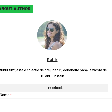
ABOUT AUTHOR
RaLix
Bunul simţ este o colecţie de prejudecăţi dobândite până la vârsta de
18 ani."Einstein
Facebook
Name
*