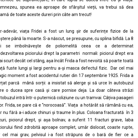
mnezeu, spunea ea aproape de sfârșitul vieții, va trebui să dea
amă de toate aceste dureri prin câte am trecut!
tr-adevăr, viața Fridei a fost un lung șir de suferințe fizice de la
ștere până la moarte. S-a născut, se presupune, cu splina bifidă. La 8
ni se imbolnăveşte de poliomelită ceea ce a determinat
dezvoltarea piciorului drept la parametri normali: piciorul drept era
i scurt decât cel stâng, așa încât Frida a fost nevoită să poarte toată
ață fuste lungi și largi pentru a-și masca defectul fizic. Dar cel mai
agic moment a fost accidentul rutier din 17 septembrie 1925. Frida a
rțat parcă mână sorții: a insistat să alerge și să urce în autobuzul
re o ducea spre casă și care pornise deja. La doar câteva străzi
tobuzul intră într-o puternică coliziune cu un tramvai. Câțiva pasageri
r. Frida, se pare că e “norocoasă”. Viața a hotărât să rămână cu ea,
r nu fără a-i aduce chinuri și traume în plus. Coloana fracturată în 3
curi, piciorul drept, și așa bolnav, a suferit 11 fracturi grave, laba
ciorului fiind zdrobită aproape complet, umăr dislocat, coaste rupte,
r cel mai grav, pelvisul i-a fost străpuns de o bară de fier ce a