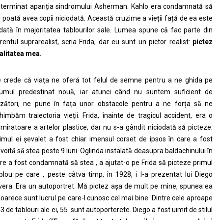
terminat apariția sindromului Asherman. Kahlo era condamnată să
 poată avea copii niciodată. Această cruzime a vieții față de ea este
dată în majoritatea tablourilor sale. Lumea spune că fac parte din
rentul suprarealist, scria Frida, dar eu sunt un pictor realist:
pictez
alitatea mea.
 crede că viața ne oferă tot felul de semne pentru a ne ghida pe
umul predestinat nouă, iar atunci când nu suntem suficient de
zători, ne pune în fața unor obstacole pentru a ne forța să ne
himbăm traiectoria vieții. Frida, înainte de tragicul accident, era o
miratoare a artelor plastice, dar nu s-a gândit niciodată să picteze.
imul ei șevalet a fost chiar imensul corset de ipsos în care a fost
voită să stea peste 9 luni. Oglinda instalată deasupra baldachinului în
re a fost condamnată să stea , a ajutat-o pe Frida să picteze primul
blou pe care , peste câtva timp, în 1928, i l-a prezentat lui Diego
vera. Era un autoportret. Mă pictez așa de mult pe mine, spunea ea
oarece sunt lucrul pe care-l cunosc cel mai bine. Dintre cele aproape
3 de tablouri ale ei, 55 sunt autoporterete. Diego a fost uimit de stilul