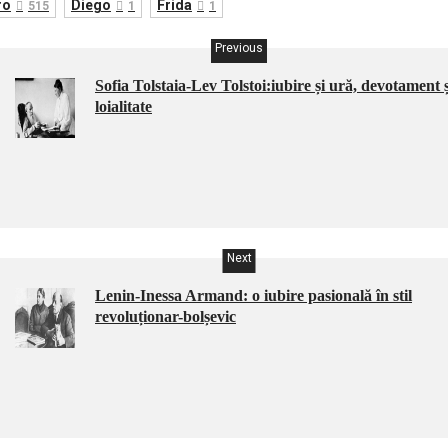
ro
Diego
Frida
515
1
1
Previous
Sofia Tolstaia-Lev Tolstoi:iubire și ură, devotament ș
loialitate
Next
Lenin-Inessa Armand: o iubire pasională în stil
revoluționar-bolșevic