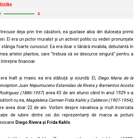
Dislike
3
0
 trecuse deja prin trei căsătorii, ea gustase abia din dulceața primii
biri. El era un pictor muralist și un activist politic cu vederi pronunțate
 stânga foarte cunoscut. Ea era doar o tânără invalida, debutantă în
mea artelor plastice, care “trebuia să se descurce singură” pentru a
 întreține financiar.
 era înalt și masiv, ea era slăbuță și scundă. El,
Diego Maria de la
nception Juan Nepumuceno Estanislao de Rivera y Barrientos Acosta
Rodriguez (1886-1957
) avea 43 de ani atunci când în anul 1929 s-a
sătorit cu ea,
Magdalena Carmen Frida Kahlo y Calderon (1907-1954)
,
re avea doar 22 de ani. Vorbim despre năvalnica și mult încercata
lație de iubire dintre cei doi reprezentanți de marca ai picturii
exicane
Diego Rivera și Frida Kahlo
.