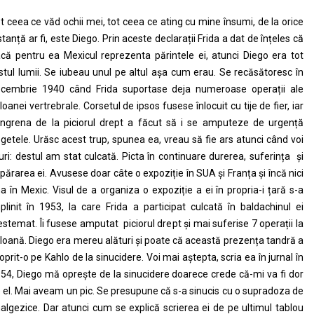
t ceea ce văd ochii mei, tot ceea ce ating cu mine însumi, de la orice
stanță ar fi, este Diego. Prin aceste declarații Frida a dat de înțeles că
că pentru ea Mexicul reprezenta părintele ei, atunci Diego era tot
stul lumii. Se iubeau unul pe altul așa cum erau. Se recăsătoresc în
cembrie 1940 când Frida suportase deja numeroase operații ale
loanei vertrebrale. Corsetul de ipsos fusese înlocuit cu tije de fier, iar
ngrena de la piciorul drept a făcut să i se amputeze de urgență
getele. Urăsc acest trup, spunea ea, vreau să fie ars atunci când voi
ri: destul am stat culcată. Picta în continuare durerea, suferința și
părarea ei. Avusese doar câte o expoziție în SUA și Franța și încă nici
a în Mexic. Visul de a organiza o expoziție a ei în propria-i țară s-a
plinit în 1953, la care Frida a participat culcată în baldachinul ei
estemat. Îi fusese amputat piciorul drept şi mai suferise 7 operații la
loană. Diego era mereu alături și poate că această prezența tandră a
 oprit-o pe Kahlo de la sinucidere. Voi mai aștepta, scria ea în jurnal în
54, Diego mă oprește de la sinucidere doarece crede că-mi va fi dor
 el. Mai aveam un pic. Se presupune că s-a sinucis cu o supradoza de
algezice. Dar atunci cum se explică scrierea ei de pe ultimul tablou