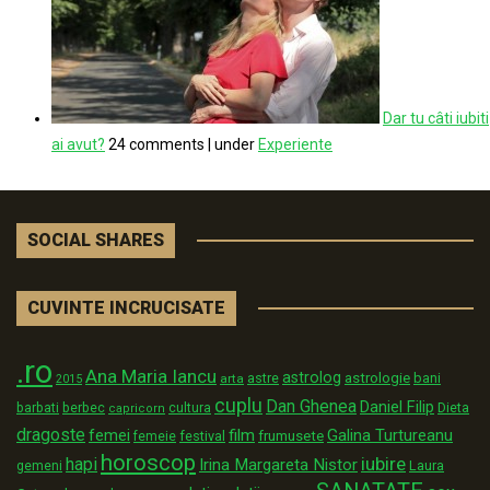
Dar tu câti iubiti
ai avut?
24 comments
|
under
Experiente
SOCIAL SHARES
CUVINTE INCRUCISATE
.ro
Ana Maria Iancu
astrolog
astrologie
astre
bani
arta
2015
cuplu
Dan Ghenea
Daniel Filip
Dieta
barbati
berbec
cultura
capricorn
dragoste
film
Galina Turtureanu
femei
festival
frumusete
femeie
horoscop
iubire
hapi
Irina Margareta Nistor
Laura
gemeni