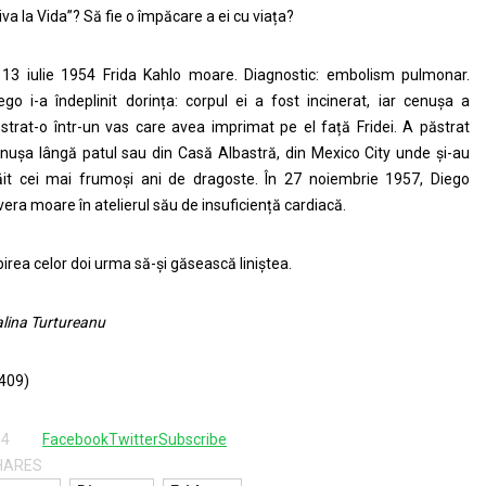
iva la Vida”? Să fie o împăcare a ei cu viața?
 13 iulie 1954 Frida Kahlo moare. Diagnostic: embolism pulmonar.
ego i-a îndeplinit dorința: corpul ei a fost incinerat, iar cenușa a
strat-o într-un vas care avea imprimat pe el față Fridei. A păstrat
nușa lângă patul sau din Casă Albastră, din Mexico City unde și-au
ăit cei mai frumoși ani de dragoste. În 27 noiembrie 1957, Diego
vera moare în atelierul său de insuficiență cardiacă.
birea celor doi urma să-și găsească liniștea.
lina Turtureanu
409)
04
Facebook
Twitter
Subscribe
HARES