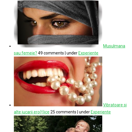
Musulmana
sau femeie?
49 comments
|
under
Experiente
Vibratoare si
alte jucarii ero(t)ice
25 comments
|
under
Experiente