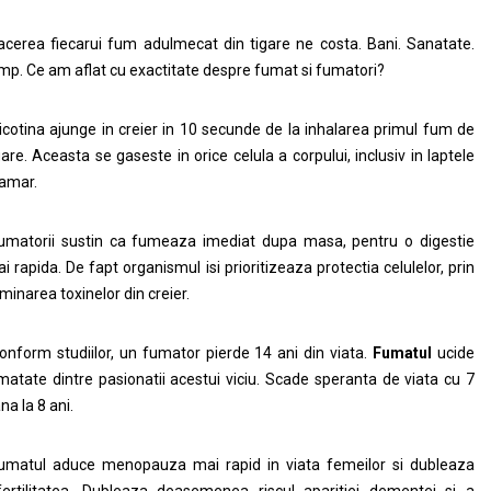
acerea fiecarui fum adulmecat din tigare ne costa. Bani. Sanatate.
mp. Ce am aflat cu exactitate despre fumat si fumatori?
icotina ajunge in creier in 10 secunde de la inhalarea primul fum de
gare. Aceasta se gaseste in orice celula a corpului, inclusiv in laptele
amar.
umatorii sustin ca fumeaza imediat dupa masa, pentru o digestie
i rapida. De fapt organismul isi prioritizeaza protectia celulelor, prin
iminarea toxinelor din creier.
onform studiilor, un fumator pierde 14 ani din viata.
Fumatul
ucide
matate dintre pasionatii acestui viciu. Scade speranta de viata cu 7
na la 8 ani.
umatul aduce menopauza mai rapid in viata femeilor si dubleaza