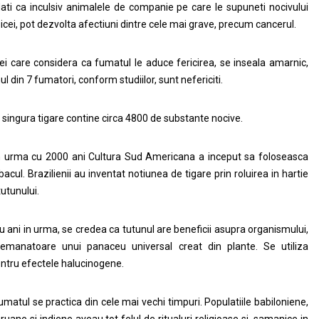
lati ca inculsiv animalele de companie pe care le supuneti nocivului
icei, pot dezvolta afectiuni dintre cele mai grave, precum cancerul.
ei care considera ca fumatul le aduce fericirea, se inseala amarnic,
ul din 7 fumatori, conform studiilor, sunt nefericiti.
 singura tigare contine circa 4800 de substante nocive.
n urma cu 2000 ani Cultura Sud Americana a inceput sa foloseasca
bacul. Brazilienii au inventat notiunea de tigare prin roluirea in hartie
tutunului.
u ani in urma, se credea ca tutunul are beneficii asupra organismului,
emanatoare unui panaceu universal creat din plante. Se utiliza
ntru efectele halucinogene.
umatul se practica din cele mai vechi timpuri. Populatiile babiloniene,