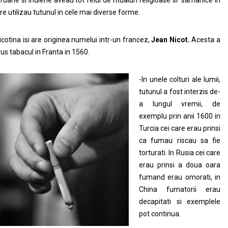
ruane si indiene aveau tot felul de ritualuri religioase si samanice in
re utilizau tutunul in cele mai diverse forme.
icotina isi are originea numelui intr-un francez,
Jean Nicot.
Acesta a
us tabacul in Franta in 1560.
-In unele colturi ale lumii,
tutunul a fost interzis de-
a lungul vremii, de
exemplu prin anii 1600 in
Turcia cei care erau prinsi
ca fumau riscau sa fie
torturati. In Rusia cei care
erau prinsi a doua oara
fumand erau omorati, in
China fumatorii erau
decapitati si exemplele
pot continua.