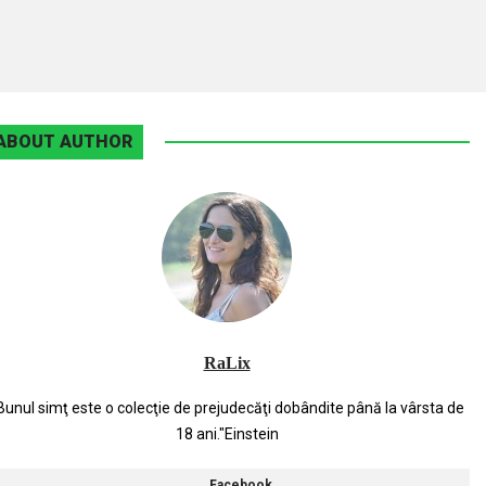
ABOUT AUTHOR
RaLix
Bunul simţ este o colecţie de prejudecăţi dobândite până la vârsta de
18 ani."Einstein
Facebook