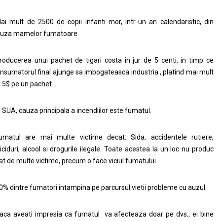
ai mult de 2500 de copii infanti mor, intr-un an calendaristic, din
uza mamelor fumatoare.
roducerea unui pachet de tigari costa in jur de 5 centi, in timp ce
nsumatorul final ajunge sa imbogateasca industria , platind mai mult
 5$ pe un pachet.
n SUA, cauza principala a incendiilor este fumatul.
umatul are mai multe victime decat: Sida, accidentele rutiere,
iciduri, alcool si drogurile ilegale. Toate acestea la un loc nu produc
at de multe victime, precum o face viciul fumatului.
0% dintre fumatori intampina pe parcursul vietii probleme cu auzul.
aca aveati impresia ca fumatul va afecteaza doar pe dvs., ei bine