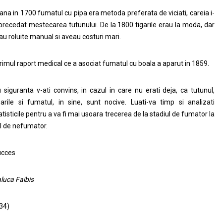
ana in 1700 fumatul cu pipa era metoda preferata de viciati, careia i-
precedat mestecarea tutunului. De la 1800 tigarile erau la moda, dar
au roluite manual si aveau costuri mari.
rimul raport medical ce a asociat fumatul cu boala a aparut in 1859.
 siguranta v-ati convins, in cazul in care nu erati deja, ca tutunul,
garile si fumatul, in sine, sunt nocive. Luati-va timp si analizati
atisticile pentru a va fi mai usoara trecerea de la stadiul de fumator la
l de nefumator.
ucces
luca Faibis
34)