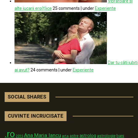
Vibratoare si
alte jucarii ero(t)ice
25 comments
|
under
Experiente
Dar tu câti iubiti
ai avut?
24 comments
|
under
Experiente
SOCIAL SHARES
CUVINTE INCRUCISATE
.ro
Ana Maria Iancu
astrolog
astrologie
astre
bani
arta
2015