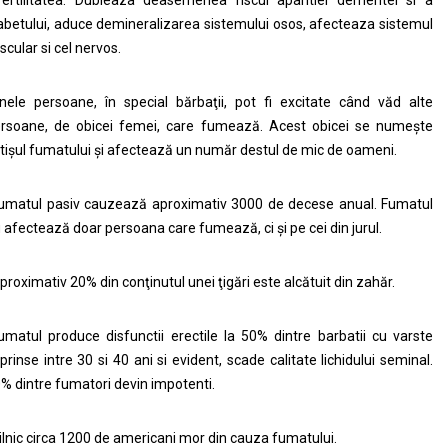
fertilitatea. Dubleaza deasemenea riscul aparitiei dementei si a
abetului, aduce demineralizarea sistemului osos, afecteaza sistemul
scular si cel nervos.
nele persoane, în special bărbaţii, pot fi excitate când văd alte
rsoane, de obicei femei, care fumează. Acest obicei se numeşte
tişul fumatului şi afectează un număr destul de mic de oameni.
umatul pasiv cauzează aproximativ 3000 de decese anual. Fumatul
 afectează doar persoana care fumează, ci şi pe cei din jurul.
proximativ 20% din conţinutul unei ţigări este alcătuit din zahăr.
umatul produce disfunctii erectile la 50% dintre barbatii cu varste
prinse intre 30 si 40 ani si evident, scade calitate lichidului seminal.
% dintre fumatori devin impotenti.
ilnic circa 1200 de americani mor din cauza fumatului.