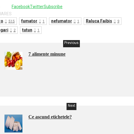
4
Facebook
Twitter
Subscribe
HARES
ro
fumator
nefumator
Raluca Faibis
515
1
1
9
igari
tutun
2
1
Previous
7 alimente minune
Next
Ce ascund etichetele?