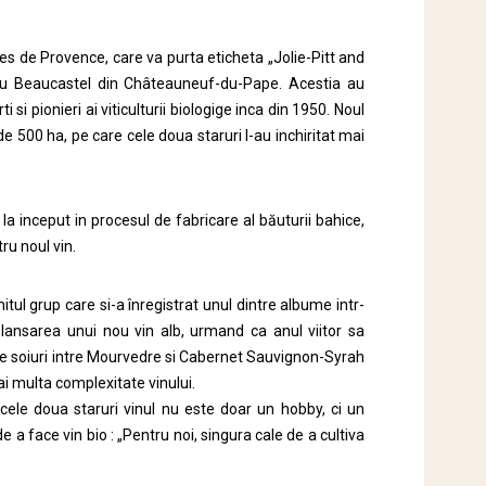
tes de Provence, care va purta eticheta „Jolie-Pitt and
hâteau Beaucastel din Châteauneuf-du-Pape. Acestia au
si pionieri ai viticulturii biologige inca din 1950. Noul
de 500 ha, pe care cele doua staruri l-au inchiritat mai
 la inceput in procesul de fabricare al băuturii bahice,
tru noul vin.
tul grup care si-a înregistrat unul dintre albume intr-
u lansarea unui nou vin alb, urmand ca anul viitor sa
de soiuri intre Mourvedre si Cabernet Sauvignon-Syrah
ai multa complexitate vinului.
ele doua staruri vinul nu este doar un hobby, ci un
 a face vin bio : „Pentru noi, singura cale de a cultiva