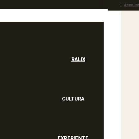
Account
RALIX
culine
RALIX
CULTURA
EXPERIENTE