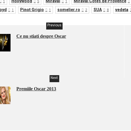
Hollywood
Miraval
Miraval Cotes de Provence
1
5
1
loyd
Pinot Grigio
somelier.ro
SUA
vedeta
1
1
2
8
Previous
Ce nu stiati despre Oscar
Next
Premiile Oscar 2013