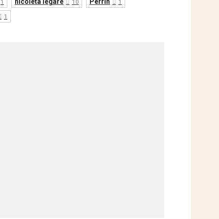
nicoleta legare
Perrin
1
10
1
1