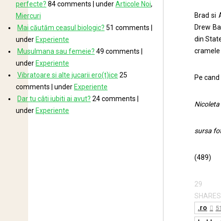
perfecte?
84 comments
|
under
Articole Noi
,
Brad si 
Miercuri
Drew Bar
Mai căutăm ceasul biologic?
51 comments
|
din Stat
under
Experiente
cramele 
Musulmana sau femeie?
49 comments
|
under
Experiente
Vibratoare si alte jucarii ero(t)ice
25
Pe cand 
comments
|
under
Experiente
Dar tu câti iubiti ai avut?
24 comments
|
Nicoleta
under
Experiente
sursa fo
(489)
29
SHARES
.ro
5