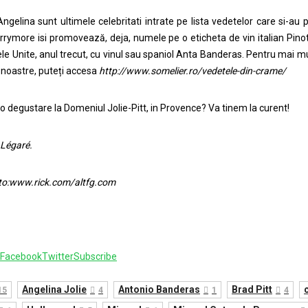
Angelina sunt ultimele celebritati intrate pe lista vedetelor care si-au
rymore isi promovează, deja, numele pe o eticheta de vin italian Pinot
ele Unite, anul trecut, cu vinul sau spaniol Anta Banderas. Pentru mai m
noastre, puteți accesa
http://www.somelier.ro/vedetele-din-crame/
o degustare la Domeniul Jolie-Pitt, in Provence? Va tinem la curent!
 Légaré.
to:www.rick.com/altfg.com
Facebook
Twitter
Subscribe
Angelina Jolie
Antonio Banderas
Brad Pitt
15
4
1
4