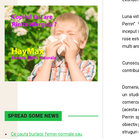
Luna vii
Perrin”.
inceput s
rose est
multi ani
Cunoscuț
contribui
Domeniul
un studi
comercia
(acesta 
SPREAD SOME NEWS
Perrin s
obiectiv
struguri
Ce cauta burlacii: femei normale sau