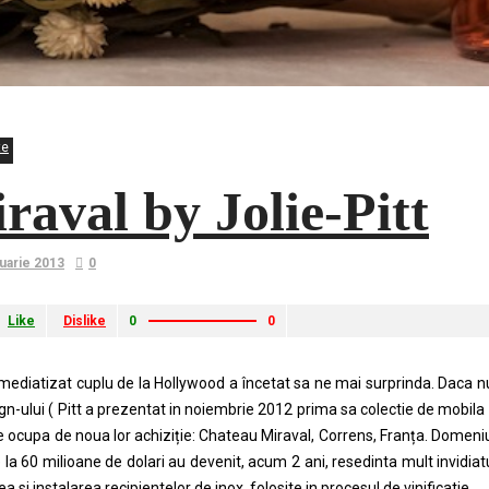
te
raval by Jolie-Pitt
uarie 2013
0
Like
Dislike
0
0
mediatizat cuplu de la Hollywood a încetat sa ne mai surprinda. Daca nu 
gn-ului ( Pitt a prezentat in noiembrie 2012 prima sa colectie de mobila
se ocupa de noua lor achiziție: Chateau Miraval, Correns, Franța. Domeni
 la 60 milioane de dolari au devenit, acum 2 ani, resedinta mult invidiatu
a si instalarea recipientelor de inox, folosite in procesul de vinificatie.