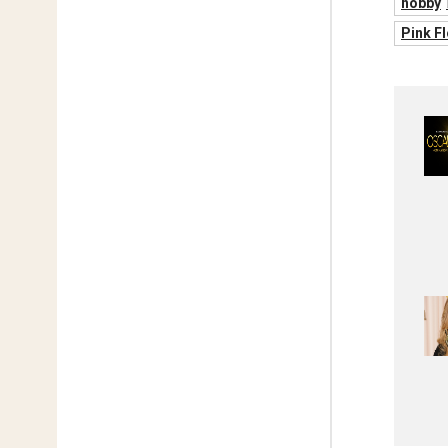
hobby
Pink F