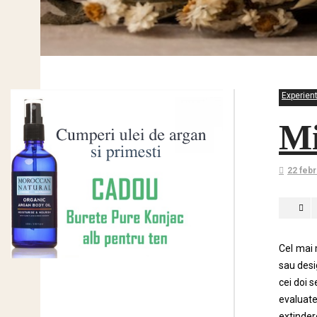
Experien
Mi
22 febr
Cel mai 
sau desi
cei doi 
evaluate
extindere