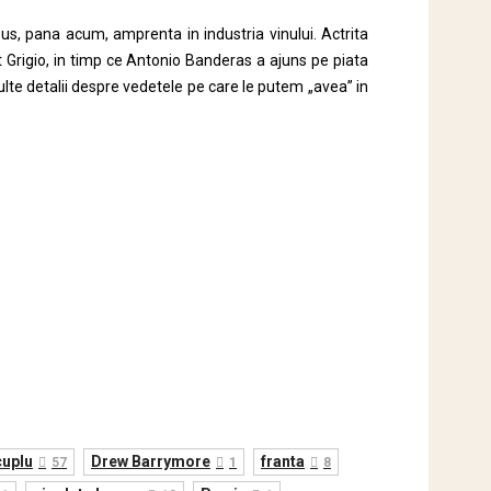
 pus, pana acum, amprenta in industria vinului. Actrita
 Grigio, in timp ce Antonio Banderas a ajuns pe piata
ulte detalii despre vedetele pe care le putem „avea” in
cuplu
Drew Barrymore
franta
57
1
8