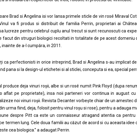
toare Brad si Angelina isi vor lansa primele sticle de vin rosé Miraval Co
 Vinul va fi produs si distribuit de familia Perrin, proprietari ai C
a lucreze pentru celebrul cuplu anul trecut si sunt recunoscuti ca experti 
e facut din struguri biologici recoltati in totalitate de pe acest domeniu 
, inainte de a-l cumpăra, in 2011.
i ca perfectionisti in orice intreprind, Brad si Angelina s-au implicat de
nd pana si la design-ul etichetei si al sticlei, conceputa si ea, special pen
 produce deja vinuri roșii, albe si un rosé numit Pink Floyd (dupa renumi
o aflat pe proprietate), insa noii parteneri vor continua in august c
lizeze noi vinuri roșii. Revista Decanter vorbește chiar de un amestec 
din urma fiind, deja, folosit pentru vinul roșu si rose), pentru a adauga m
pune despre Pitt ca este un connaisseur atragand atentia ca pentru c
 pe termen lung. Cele doua familii au căzut de acord si cu aceasta idee de
 este cea biologica.” a adaugat Perrin.