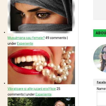
ABOU
Musulmana sau femeie?
49 comments
|
under
Experiente
Faceb
Nam
Vibratoare si alte jucarii ero(t)ice
25
comments
|
under
Experiente