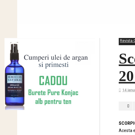
Revista C
Sc
20
14 ianu
SCORPI
Acesta e