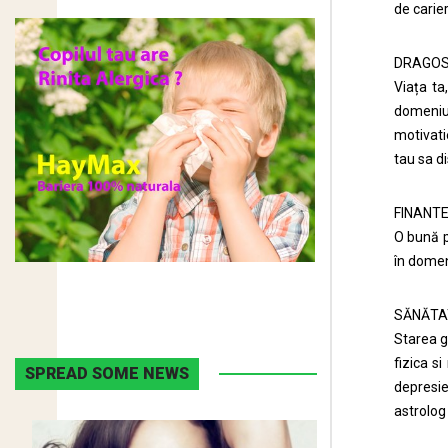
de carie
DRAGO
Viața ta
domeniu.
motivatie
tau sa d
FINANT
O bună p
în domeni
SĂNĂTA
Starea g
fizica s
SPREAD SOME NEWS
depresie
astrolog 