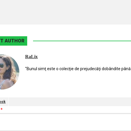
T AUTHOR
RaLix
"Bunul simţ este o colecţie de prejudecăţi dobândite până 
ook
e
*