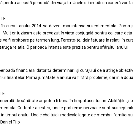
ră pentru această perioadă din viața ta. Unele schimbări in carieră vor fa
STE
, în cursul anului 2014 va deveni mai intensa și sentimentala. Prima 
 Mult entuziasm este prevazut în viața conjugală pentru cei care deja s-
 va fi orbitoare pe termen lung. Fereste-te, deinfatuare în relații în curs
istruga relatia. O perioadă intensă este prezisa pentru sfârșitul anului.
E
erioadă financiară, datorită determinarii și curajului de a atinge obiecti
ul finanțelor. Prima jumătate a anului va fi fără probleme, dar in a doua 
TE
enerală de sănătate ar putea fi buna în timpul acestui an. Abilitățile și 
i mentala. Cu toate acestea, unele probleme nervoase sunt susceptibile d
 în timpul anului. Unele cheltuieli medicale legate de membrii familiei s
Daniel Filip