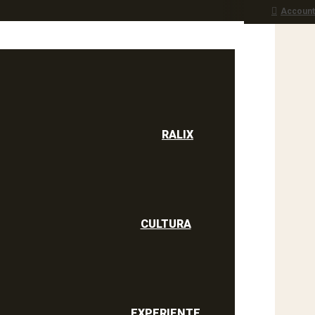
Account
RALIX
culine
RALIX
CULTURA
EXPERIENTE