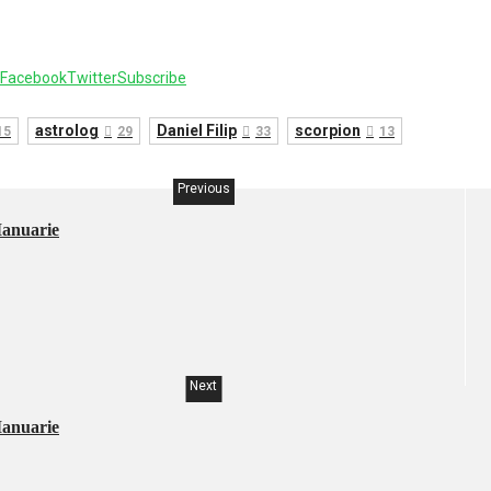
Facebook
Twitter
Subscribe
astrolog
Daniel Filip
scorpion
15
29
33
13
Previous
Ianuarie
Next
Ianuarie