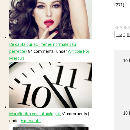
(271)
0
SHARES
.ro
5
Ce cauta burlacii: femei normale sau
perfecte?
84 comments
|
under
Articole Noi
,
Miercuri
10 
18 
Mai căutăm ceasul biologic?
51 comments
|
under
Experiente