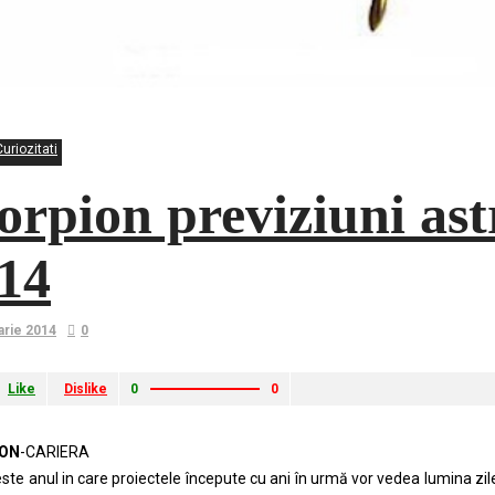
uriozitati
orpion previziuni ast
14
arie 2014
0
Like
Dislike
0
0
ON
-CARIERA
ste anul in care proiectele începute cu ani în urmă vor vedea lumina zil