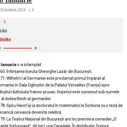
18 ianuarie 2014
0
Like
Dislike
0
0
 Ianuarie
s-a intamplat:
60: Înființarea liceului Gheorghe Lazăr din București.
71: Wilhelm I al Germaniei este proclamat primul împărat al
rmaniei în Sala Oglinzilor de la Palatul Versailles (Franța) spre
ârșitul războiului franco-prusac. Imperiul este cunoscut sub numele
 al doilea Reich al germanilor.
78: Spiru Haret își ia doctoratul în matematici la Sorbona cu o teză de
canică cerească devenită celebră.
79: La Teatrul Național din București are loc premiera comediei „O
apte furtunoasă”, de Ion Luca Caragiale. În distribuție: Grigore