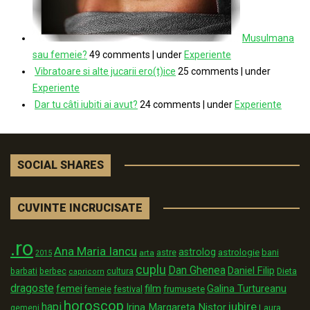
Musulmana
sau femeie?
49 comments
|
under
Experiente
Vibratoare si alte jucarii ero(t)ice
25 comments
|
under
Experiente
Dar tu câti iubiti ai avut?
24 comments
|
under
Experiente
SOCIAL SHARES
CUVINTE INCRUCISATE
.ro
Ana Maria Iancu
astrolog
astrologie
astre
bani
arta
2015
cuplu
Dan Ghenea
Daniel Filip
Dieta
barbati
berbec
cultura
capricorn
dragoste
film
Galina Turtureanu
femei
festival
frumusete
femeie
horoscop
iubire
hapi
Irina Margareta Nistor
Laura
gemeni