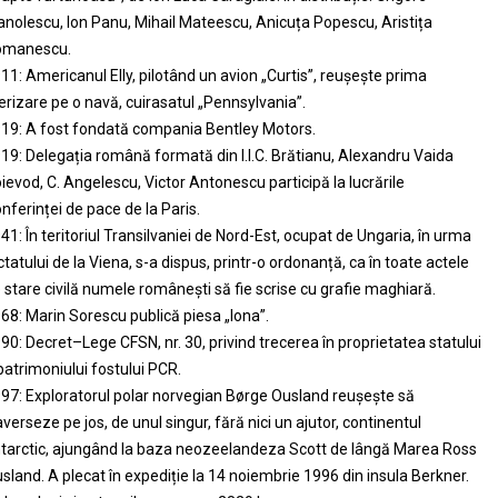
nolescu, Ion Panu, Mihail Mateescu, Anicuța Popescu, Aristița
omanescu.
11: Americanul Elly, pilotând un avion „Curtis”, reușește prima
erizare pe o navă, cuirasatul „Pennsylvania”.
19: A fost fondată compania Bentley Motors.
19: Delegația română formată din I.I.C. Brătianu, Alexandru Vaida
ievod, C. Angelescu, Victor Antonescu participă la lucrările
nferinței de pace de la Paris.
41: În teritoriul Transilvaniei de Nord-Est, ocupat de Ungaria, în urma
ctatului de la Viena, s-a dispus, printr-o ordonanță, ca în toate actele
 stare civilă numele românești să fie scrise cu grafie maghiară.
68: Marin Sorescu publică piesa „Iona”.
90: Decret–Lege CFSN, nr. 30, privind trecerea în proprietatea statului
patrimoniului fostului PCR.
97: Exploratorul polar norvegian Børge Ousland reușește să
averseze pe jos, de unul singur, fără nici un ajutor, continentul
tarctic, ajungând la baza neozeelandeza Scott de lângă Marea Ross
sland. A plecat în expediție la 14 noiembrie 1996 din insula Berkner.