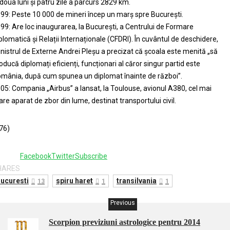
 doua luni și patru zile a parcurs 2829 km.
99: Peste 10 000 de mineri încep un marș spre București.
99: Are loc inaugurarea, la București, a Centrului de Formare
plomatică și Relații Internaționale (CFDRI). În cuvântul de deschidere,
nistrul de Externe Andrei Pleșu a precizat că școala este menită „să
oducă diplomați eficienți, funcționari al căror singur partid este
mânia, după cum spunea un diplomat înainte de război”.
05: Compania „Airbus” a lansat, la Toulouse, avionul A380, cel mai
re aparat de zbor din lume, destinat transportului civil.
76)
Facebook
Twitter
Subscribe
HARES
ucuresti
spiru haret
transilvania
13
1
1
Previous
Scorpion previziuni astrologice pentru 2014