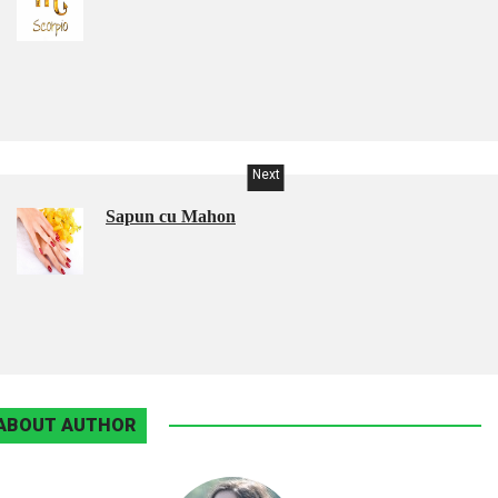
Next
Sapun cu Mahon
ABOUT AUTHOR