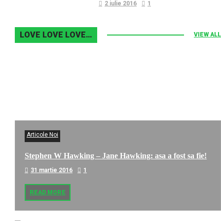
2 iulie 2016
1
LOVE LOVE LOVE…
VIEW ALL
Articole Noi
Stephen W Hawking – Jane Hawking: asa a fost sa fie!
31 martie 2016
1
READ MORE