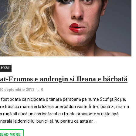
iercuri
at-Frumos e androgin si Ileana e bărbată
30 septembrie 2013
0
 fost odată ca niciodată o tânără persoană pe nume Scufiţa Roşie,
re trăia cu mama ei la liziera unei păduri vaste. Într-o bună zi, mama
 o rugă să ducă un coş încărcat cu fructe proaspete şi nişte apă
nerală la domiciliul bunicii ei, nu pentru că asta ar...
READ MORE