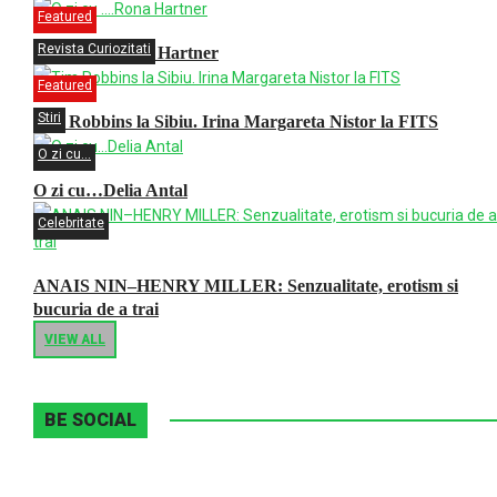
Featured
Revista Curiozitati
O zi cu ….Rona Hartner
Featured
Stiri
Tim Robbins la Sibiu. Irina Margareta Nistor la FITS
O zi cu...
O zi cu…Delia Antal
Celebritate
ANAIS NIN–HENRY MILLER: Senzualitate, erotism si
bucuria de a trai
VIEW ALL
BE SOCIAL