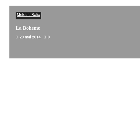
Melodia Ralix
La Boheme
23 mai 2014
0
Melodia Ralix