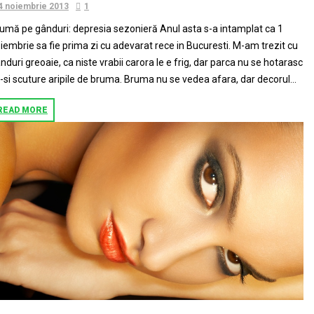
4 noiembrie 2013
1
umă pe gânduri: depresia sezonieră Anul asta s-a intamplat ca 1
iembrie sa fie prima zi cu adevarat rece in Bucuresti. M-am trezit cu
nduri greoaie, ca niste vrabii carora le e frig, dar parca nu se hotarasc
-si scuture aripile de bruma. Bruma nu se vedea afara, dar decorul...
READ MORE