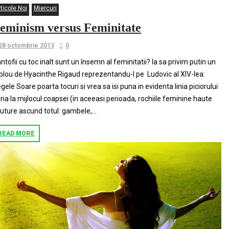
ticole Noi
Miercuri
eminism versus Feminitate
28 octombrie 2013
0
ntofii cu toc inalt sunt un însemn al feminitatii? Ia sa privim putin un
blou de Hyacinthe Rigaud reprezentandu-l pe Ludovic al XIV-lea:
gele Soare poarta tocuri si vrea sa isi puna in evidenta linia piciorului
na la mijlocul coapsei (in aceeasi perioada, rochiile feminine haute
uture ascund totul: gambele,...
READ MORE