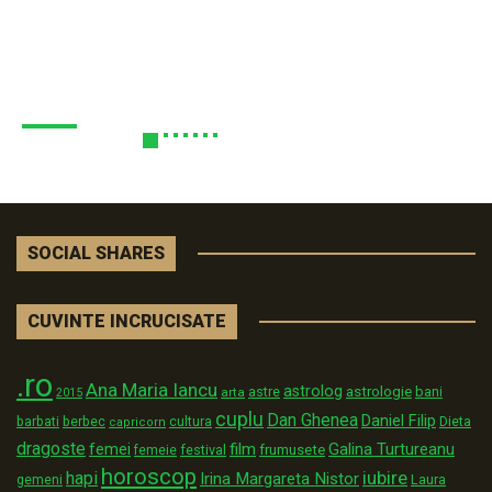
SOCIAL SHARES
CUVINTE INCRUCISATE
.ro
Ana Maria Iancu
astrolog
astrologie
astre
bani
arta
2015
cuplu
Dan Ghenea
Daniel Filip
Dieta
barbati
berbec
cultura
capricorn
dragoste
film
Galina Turtureanu
femei
festival
frumusete
femeie
horoscop
iubire
hapi
Irina Margareta Nistor
Laura
gemeni