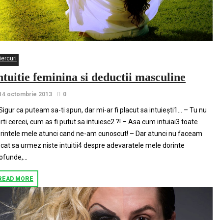
iercuri
ntuitie feminina si deductii masculine
14 octombrie 2013
0
Sigur ca puteam sa-ti spun, dar mi-ar fi placut sa intuiești1… – Tu nu
rti cercei, cum as fi putut sa intuiesc2 ?! – Asa cum intuiai3 toate
rintele mele atunci cand ne-am cunoscut! – Dar atunci nu faceam
cat sa urmez niste intuitii4 despre adevaratele mele dorinte
ofunde,...
READ MORE