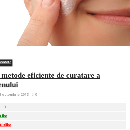
anatate
 metode eficiente de curatare a
enului
2 octombrie 2013
0
Like
Dislike