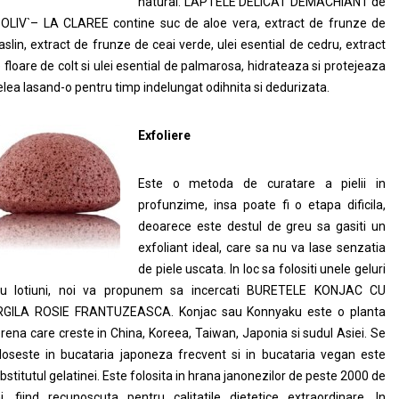
natural. LAPTELE DELICAT DEMACHIANT de
 OLIV`– LA CLAREE contine suc de aloe vera, extract de frunze de
slin, extract de frunze de ceai verde, ulei esential de cedru, extract
 floare de colt si ulei esential de palmarosa, hidrateaza si protejeaza
elea lasand-o pentru timp indelungat odihnita si dedurizata.
Exfoliere
Este o metoda de curatare a pielii in
profunzime, insa poate fi o etapa dificila,
deoarece este destul de greu sa gasiti un
exfoliant ideal, care sa nu va lase senzatia
de piele uscata. In loc sa folositi unele geluri
u lotiuni, noi va propunem sa incercati BURETELE KONJAC CU
GILA ROSIE FRANTUZEASCA. Konjac sau Konnyaku este o planta
rena care creste in China, Koreea, Taiwan, Japonia si sudul Asiei. Se
loseste in bucataria japoneza frecvent si in bucataria vegan este
bstitutul gelatinei. Este folosita in hrana janonezilor de peste 2000 de
i, fiind recunoscuta pentru calitatile dietetice extraordinare. In