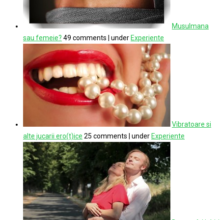
Musulmana
sau femeie?
49 comments
|
under
Experiente
Vibratoare si
alte jucarii ero(t)ice
25 comments
|
under
Experiente