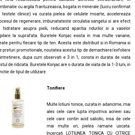
mbinatie cu argila frantuzeasca, bogata in minerale (lucru confirmat
 testele clinice) va curata pielea de celulele moarte, accelereaza
ocesul de regenerare, imbunatateste circulatia sangelui si are efect
 hidratare asupra pielii, reducand aparitia ridurilor si a vaselor
pilare la suprafata. Buretele Konjac exista in mai multe variane,
eate pentru fiecare tip de ten. Acesta este distribuit si in Romania si
e preturi promotionale, noutatea acestui tip de demachiere/exfoliere
 intretinere, dupa cum observati e 3 in 1, consta in durata de viata
stul de ridicata. Buretele Konjac are o durata de viata de la 1-3 luni, in
nctie de tipul de utilizare.
Tonifiere
Multe lotiuni tonice, curata in adancime, mai
ales cele care lupta impotriva acneei sau
cele care contin acid salicilic, insa de cele
mai multe ori, pielea ramane uscata.
Incercati LOTIUNEA TONICA CU CITRICE