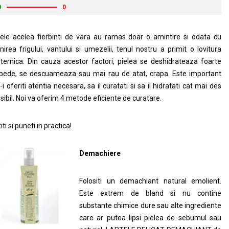
0
0
lele acelea fierbinti de vara au ramas doar o amintire si odata cu
nirea frigului, vantului si umezelii, tenul nostru a primit o lovitura
ternica. Din cauza acestor factori, pielea se deshidrateaza foarte
pede, se descuameaza sau mai rau de atat, crapa. Este important
-i oferiti atentia necesara, sa il curatati si sa il hidratati cat mai des
sibil. Noi va oferim 4 metode eficiente de curatare.
titi si puneti in practica!
Demachiere
Folositi un demachiant natural emolient.
Este extrem de bland si nu contine
substante chimice dure sau alte ingrediente
care ar putea lipsi pielea de sebumul sau