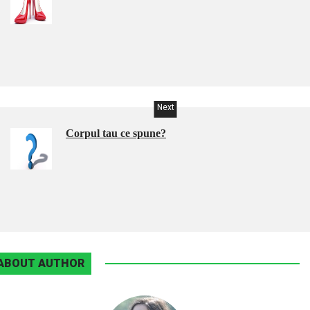
Next
Corpul tau ce spune?
ABOUT AUTHOR