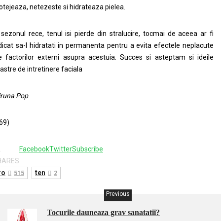
otejeaza, netezeste si hidrateaza pielea.
 sezonul rece, tenul isi pierde din stralucire, tocmai de aceea ar fi
dicat sa-l hidratati in permanenta pentru a evita efectele neplacute
e factorilor externi asupra acestuia. Succes si asteptam si ideile
astre de intretinere faciala
runa Pop
69)
2
Facebook
Twitter
Subscribe
HARES
ro
ten
515
2
Previous
Tocurile dauneaza grav sanatatii?