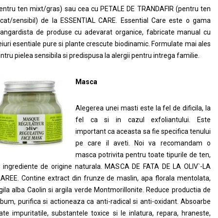
entru ten mixt/gras) sau cea cu PETALE DE TRANDAFIR (pentru ten
cat/sensibil) de la ESSENTIAL CARE. Essential Care este o gama
angardista de produse cu adevarat organice, fabricate manual cu
eiuri esentiale pure si plante crescute biodinamic. Formulate mai ales
ntru pielea sensibila si predispusa la alergii pentru intrega familie.
Masca
Alegerea unei masti este la fel de dificila, la
fel ca si in cazul exfoliantului. Este
important ca aceasta sa fie specifica tenului
pe care il aveti. Noi va recomandam o
masca potrivita pentru toate tipurile de ten,
 ingrediente de origine naturala. MASCA DE FATA DE LA OLIV`-LA
AREE. Contine extract din frunze de maslin, apa florala mentolata,
gila alba Caolin si argila verde Montmorillonite. Reduce productia de
bum, purifica si actioneaza ca anti-radical si anti-oxidant. Absoarbe
ate impuritatile, substantele toxice si le inlatura, repara, hraneste,