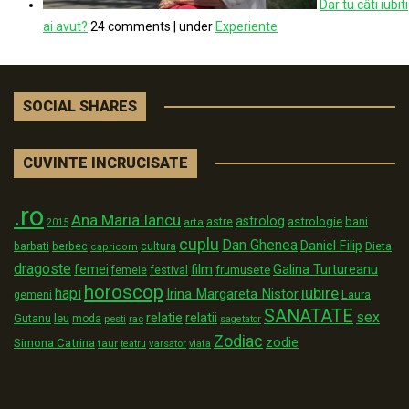
Dar tu câti iubiti
ai avut?
24 comments
|
under
Experiente
SOCIAL SHARES
CUVINTE INCRUCISATE
.ro
Ana Maria Iancu
astrolog
astrologie
astre
bani
arta
2015
cuplu
Dan Ghenea
Daniel Filip
Dieta
barbati
berbec
cultura
capricorn
dragoste
film
Galina Turtureanu
femei
festival
frumusete
femeie
horoscop
iubire
hapi
Irina Margareta Nistor
Laura
gemeni
SANATATE
sex
relatii
relatie
Gutanu
leu
moda
pesti
rac
sagetator
Zodiac
zodie
Simona Catrina
taur
varsator
teatru
viata