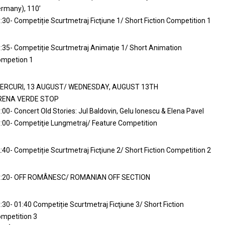
rmany), 110’
:30- Competiție Scurtmetraj Ficţiune 1/ Short Fiction Competition 1
:35- Competiție Scurtmetraj Animaţie 1/ Short Animation
mpetion 1
IERCURI, 13 AUGUST/ WEDNESDAY, AUGUST 13TH
RENA VERDE STOP
:00- Concert Old Stories: Jul Baldovin, Gelu Ionescu & Elena Pavel
:00- Competiţie Lungmetraj/ Feature Competition
:40- Competiție Scurtmetraj Ficţiune 2/ Short Fiction Competition 2
3:20- OFF ROMÂNESC/ ROMANIAN OFF SECTION
:30- 01:40 Competiție Scurtmetraj Ficţiune 3/ Short Fiction
mpetition 3