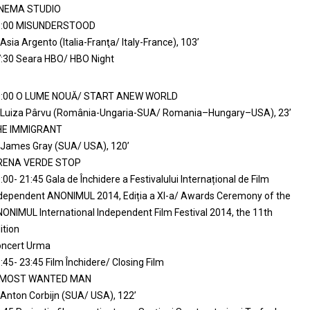
INEMA STUDIO
5:00 MISUNDERSTOOD
 Asia Argento (Italia-Franţa/ Italy-France), 103’
:30 Seara HBO/ HBO Night
0:00 O LUME NOUĂ/ START ANEW WORLD
 Luiza Pârvu (România-Ungaria-SUA/ Romania–Hungary–USA), 23’
HE IMMIGRANT
 James Gray (SUA/ USA), 120’
RENA VERDE STOP
:00- 21:45 Gala de Închidere a Festivalului Internațional de Film
dependent ANONIMUL 2014, Ediția a XI-a/ Awards Ceremony of the
ONIMUL International Independent Film Festival 2014, the 11th
ition
ncert Urma
:45- 23:45 Film Închidere/ Closing Film
 MOST WANTED MAN
 Anton Corbijn (SUA/ USA), 122’