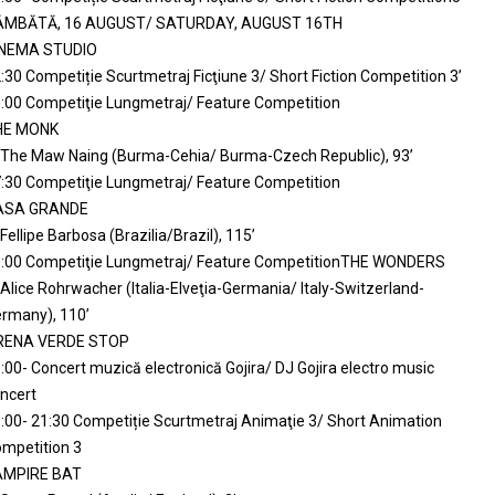
ÂMBĂTĂ, 16 AUGUST/ SATURDAY, AUGUST 16TH
INEMA STUDIO
:30 Competiție Scurtmetraj Ficţiune 3/ Short Fiction Competition 3’
:00 Competiţie Lungmetraj/ Feature Competition
HE MONK
 The Maw Naing (Burma-Cehia/ Burma-Czech Republic), 93’
:30 Competiţie Lungmetraj/ Feature Competition
ASA GRANDE
 Fellipe Barbosa (Brazilia/Brazil), 115’
:00 Competiţie Lungmetraj/ Feature CompetitionTHE WONDERS
 Alice Rohrwacher (Italia-Elveţia-Germania/ Italy-Switzerland-
rmany), 110’
RENA VERDE STOP
:00- Concert muzică electronică Gojira/ DJ Gojira electro music
ncert
:00- 21:30 Competiție Scurtmetraj Animaţie 3/ Short Animation
mpetition 3
AMPIRE BAT