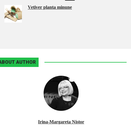
Vetiver planta minune
ABOUT AUTHOR
Irina-Margareta Nistor