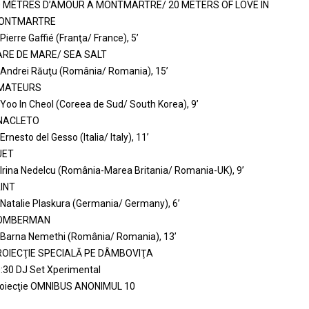
0 MÈTRES D’AMOUR A MONTMARTRE/ 20 METERS OF LOVE IN
ONTMARTRE
 Pierre Gaffié (Franţa/ France), 5’
ARE DE MARE/ SEA SALT
 Andrei Răuţu (România/ Romania), 15’
MATEURS
 Yoo In Cheol (Coreea de Sud/ South Korea), 9’
NACLETO
 Ernesto del Gesso (Italia/ Italy), 11’
UET
 Irina Nedelcu (România-Marea Britania/ Romania-UK), 9’
INT
 Natalie Plaskura (Germania/ Germany), 6’
OMBERMAN
 Barna Nemethi (România/ Romania), 13’
ROIECŢIE SPECIALĂ PE DÂMBOVIŢA
:30 DJ Set Xperimental
oiecţie OMNIBUS ANONIMUL 10