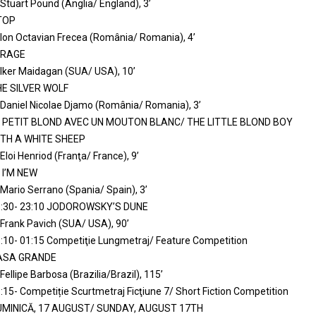
 Stuart Pound (Anglia/ England), 3’
TOP
 Ion Octavian Frecea (România/ Romania), 4’
IRAGE
 Iker Maidagan (SUA/ USA), 10’
E SILVER WOLF
 Daniel Nicolae Djamo (România/ Romania), 3’
E PETIT BLOND AVEC UN MOUTON BLANC/ THE LITTLE BLOND BOY
ITH A WHITE SHEEP
 Eloi Henriod (Franţa/ France), 9’
! I’M NEW
 Mario Serrano (Spania/ Spain), 3’
:30- 23:10 JODOROWSKY’S DUNE
 Frank Pavich (SUA/ USA), 90’
:10- 01:15 Competiţie Lungmetraj/ Feature Competition
ASA GRANDE
 Fellipe Barbosa (Brazilia/Brazil), 115’
:15- Competiție Scurtmetraj Ficţiune 7/ Short Fiction Competition
UMINICĂ, 17 AUGUST/ SUNDAY, AUGUST 17TH