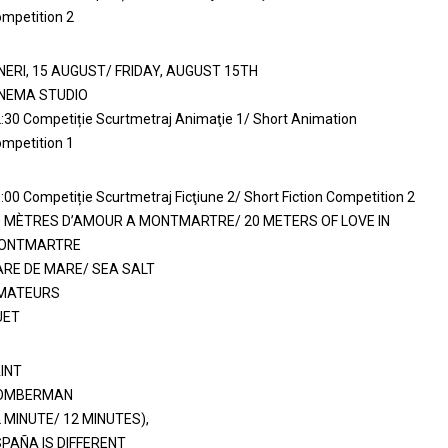
mpetition 2
NERI, 15 AUGUST/ FRIDAY, AUGUST 15TH
INEMA STUDIO
:30 Competiție Scurtmetraj Animaţie 1/ Short Animation
mpetition 1
:00 Competiție Scurtmetraj Ficţiune 2/ Short Fiction Competition 2
0 MÈTRES D’AMOUR A MONTMARTRE/ 20 METERS OF LOVE IN
ONTMARTRE
ARE DE MARE/ SEA SALT
MATEURS
UET
INT
OMBERMAN
 MINUTE/ 12 MINUTES),
PAÑA IS DIFFERENT