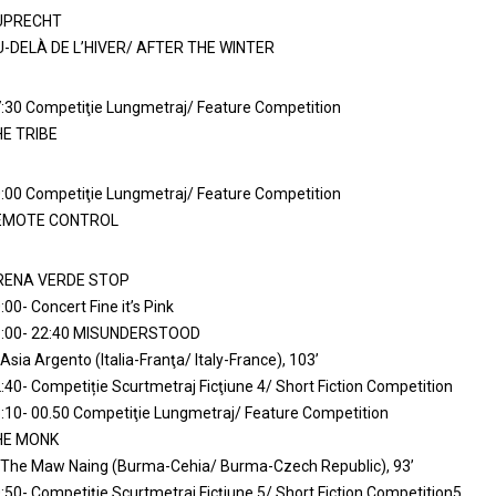
UPRECHT
-DELÀ DE L’HIVER/ AFTER THE WINTER
:30 Competiţie Lungmetraj/ Feature Competition
E TRIBE
:00 Competiţie Lungmetraj/ Feature Competition
EMOTE CONTROL
RENA VERDE STOP
:00- Concert Fine it’s Pink
1:00- 22:40 MISUNDERSTOOD
 Asia Argento (Italia-Franţa/ Italy-France), 103’
:40- Competiție Scurtmetraj Ficţiune 4/ Short Fiction Competition
:10- 00.50 Competiţie Lungmetraj/ Feature Competition
HE MONK
 The Maw Naing (Burma-Cehia/ Burma-Czech Republic), 93’
:50- Competiție Scurtmetraj Ficţiune 5/ Short Fiction Competition5