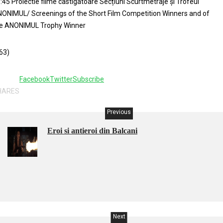
:45 Proiectie filme castigatoare Secțiuni Scurtmetraje şi Trofeul
ONIMUL/ Screenings of the Short Film Competition Winners and of
e ANONIMUL Trophy Winner
63)
Facebook
Twitter
Subscribe
HARES
Previous
Eroi si antieroi din Balcani
Next