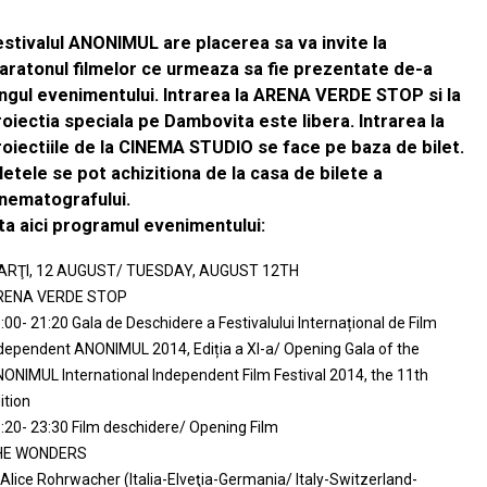
estivalul ANONIMUL are placerea sa va invite la
aratonul filmelor ce urmeaza sa fie prezentate de-a
ungul evenimentului. Intrarea la ARENA VERDE STOP si la
roiectia speciala pe Dambovita este libera. Intrarea la
roiectiile de la CINEMA STUDIO se face pe baza de bilet.
letele se pot achizitiona de la casa de bilete a
inematografului.
ata aici programul evenimentului:
ARŢI, 12 AUGUST/ TUESDAY, AUGUST 12TH
RENA VERDE STOP
:00- 21:20 Gala de Deschidere a Festivalului Internațional de Film
dependent ANONIMUL 2014, Ediția a XI-a/ Opening Gala of the
ONIMUL International Independent Film Festival 2014, the 11th
ition
:20- 23:30 Film deschidere/ Opening Film
HE WONDERS
 Alice Rohrwacher (Italia-Elveţia-Germania/ Italy-Switzerland-