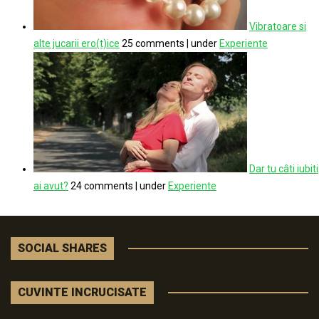
Vibratoare si
alte jucarii ero(t)ice
25 comments
|
under
Experiente
Dar tu câti iubiti
ai avut?
24 comments
|
under
Experiente
SOCIAL SHARES
CUVINTE INCRUCISATE