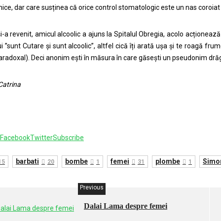
ice, dar care susținea că orice control stomatologic este un nas coroiat p
-a revenit, amicul alcoolic a ajuns la Spitalul Obregia, acolo acționează t
ui ”sunt Cutare și sunt alcoolic”, altfel cică îți arată ușa și te roagă f
radoxal). Deci anonim ești în măsura în care găsești un pseudonim dră
Catrina
Facebook
Twitter
Subscribe
barbati
bombe
femei
plombe
Simon
15
20
1
31
1
Previous
Dalai Lama despre femei