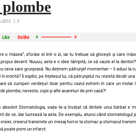
 plombe
e 2013
3
Like
Dislike
0
0
e o măsea”, sforăie el într-o zi, iar tu trebuie să ghicești și care mă
, propui decent. Nuuuu, asta e o idee tâmpită, ce să caute el la dentist?
 cu ceva sare grunjoasă. Nu deținem pătrunjel momentan – îi aduci la cun
 în incintă? Îi explici, pe înțelesul lui, că pătrunjelul nu rezistă decât un
are să cumperi verdețuri doar pentru cazul extrem în care un molar îș
 de plombe, neveste, copii și alte acareturi de prin casă?!
i absolvit Stomatologia, viața te-a învățat că dintele unui bărbat e mu
it de ce, dar lucrează la asta. De exemplu, atunci când stomatologul 
a creier, creierul transmite un mesaj horror la stomac și stomacul transmi
ă poate porni un infarct.