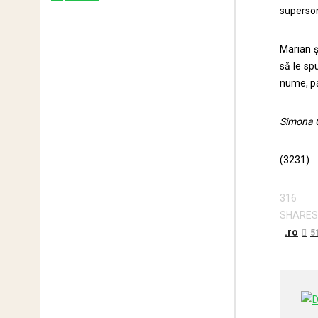
superson
Marian și
să le sp
nume, pa
Simona 
(3231)
316
SHARES
.ro
5