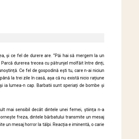
sea, și ce fel de durere are. ”Păi hai să mergem la un
 Parcă durerea trecea cu pătrunjel molfăit între dinți,
oștință. Ce fel de gospodină ești tu, care n-ai niciun
a până la trei zile în casă, așa că nu există nicio rațiune
i ia lumea-n cap. Barbatii sunt speriați de bombe și
lt mai sensibil decât dintele unei femei, știința n-a
pornește freza, dintele bărbatului transmite un mesaj
te un mesaj horror la tălpi. Reacția e iminentă, o carie