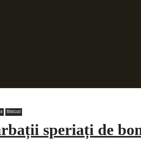
te
Miercuri
rbații speriați de bo