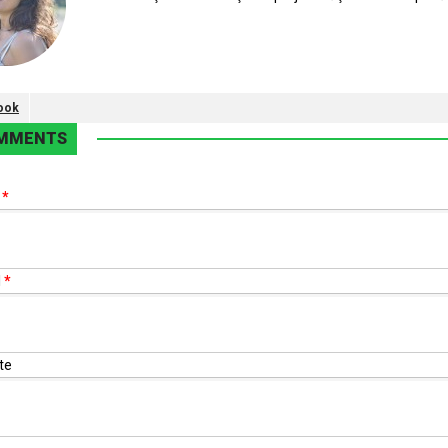
ook
MMENTS
e
*
l
*
te