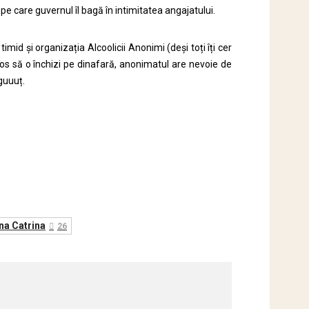
e care guvernul îl bagă în intimitatea angajatului.
imid și organizația Alcoolicii Anonimi (deși toți îți cer
rumos să o închizi pe dinafară, anonimatul are nevoie de
guuuț.
a Catrina
26