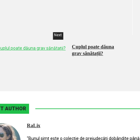
Next
Cuplul poate dăuna
grav sănătații?
T AUTHOR
RaLix
"Bunul simţ este o colecţie de prejudecăţi dobândite până 