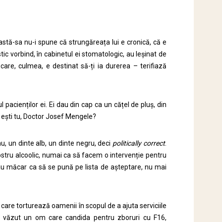
stă-sa nu-i spune că strungăreața lui e cronică, că e
c vorbind, în cabinetul ei stomatologic, au leșinat de
are, culmea, e destinat să-ți ia durerea – terifiază
pacienților ei. Ei dau din cap ca un cățel de pluș, din
ne ești tu, Doctor Josef Mengele?
, un dinte alb, un dinte negru, deci
politically correct
.
stru alcoolic, numai ca să facem o intervenție pentru
sau măcar ca să se pună pe lista de așteptare, nu mai
 care torturează oamenii în scopul de a ajuta serviciile
 am văzut un om care candida pentru zboruri cu F16,