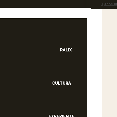
Account
RALIX
culine
RALIX
CULTURA
EXPERIENTE