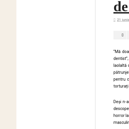
de
21 iuni
”Mă doar
dentist”
laolaltă
pătrunjel
pentru c
torturați
Deși n-a
descoper
horror l
masculin