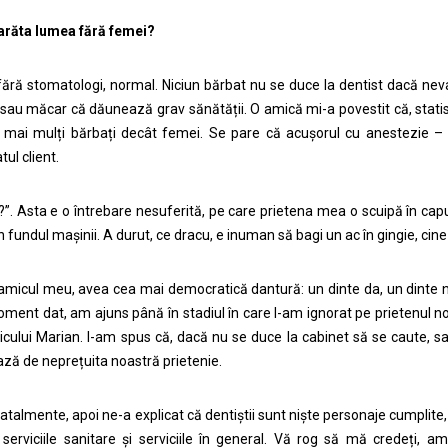
arăta lumea fără femei?
ără stomatologi, normal. Niciun bărbat nu se duce la dentist dacă neva
sau măcar că dăunează grav sănătății. O amică mi-a povestit că, statisti
 mai mulți bărbați decât femei. Se pare că acușorul cu anestezie – c
ul client.
?”. Asta e o întrebare nesuferită, pe care prietena mea o scuipă în capul 
în fundul mașinii. A durut, ce dracu, e inuman să bagi un ac în gingie, ci
amicul meu, avea cea mai democratică dantură: un dinte da, un dinte nu
ment dat, am ajuns până în stadiul în care l-am ignorat pe prietenul no
micului Marian. I-am spus că, dacă nu se duce la cabinet să se caute, 
ază de neprețuita noastră prietenie.
 fatalmente, apoi ne-a explicat că dentiștii sunt niște personaje cumplite,
 serviciile sanitare și serviciile în general. Vă rog să mă credeți,