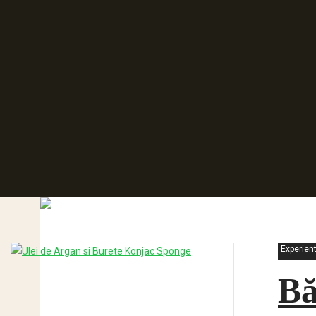
Experien
Bă