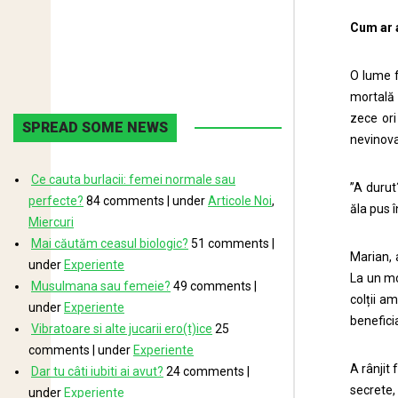
Cum ar 
O lume f
mortală 
zece ori
SPREAD SOME NEWS
nevinovat
Ce cauta burlacii: femei normale sau
”A durut
perfecte?
84 comments
|
under
Articole Noi
,
ăla pus 
Miercuri
Mai căutăm ceasul biologic?
51 comments
|
Marian, 
under
Experiente
La un mo
Musulmana sau femeie?
49 comments
|
colții a
under
Experiente
benefici
Vibratoare si alte jucarii ero(t)ice
25
comments
|
under
Experiente
A rânjit
Dar tu câti iubiti ai avut?
24 comments
|
secrete,
under
Experiente