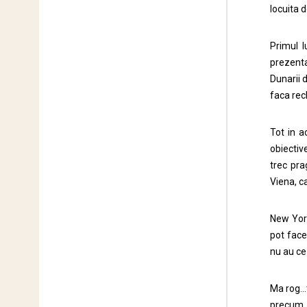
locuita 
Primul 
prezenta
Dunarii 
faca re
Tot in a
obiectiv
trec pra
Viena, c
New York
pot face
nu au ce
Ma rog…t
precum 