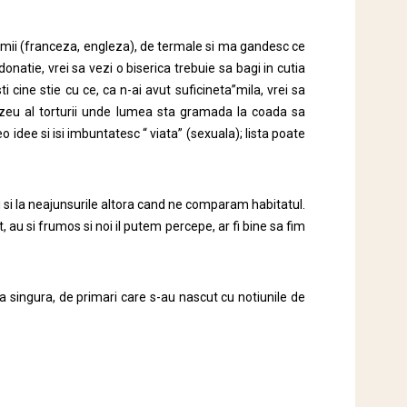
 lumii (franceza, engleza), de termale si ma gandesc ce
 donatie, vrei sa vezi o biserica trebuie sa bagi in cutia
 cine stie cu ce, ca n-ai avut suficineta”mila, vrei sa
Muzeu al torturii unde lumea sta gramada la coada sa
idee si isi imbuntatesc “ viata” (sexuala); lista poate
i si la neajunsurile altora cand ne comparam habitatul.
at, au si frumos si noi il putem percepe, ar fi bine sa fim
a singura, de primari care s-au nascut cu notiunile de