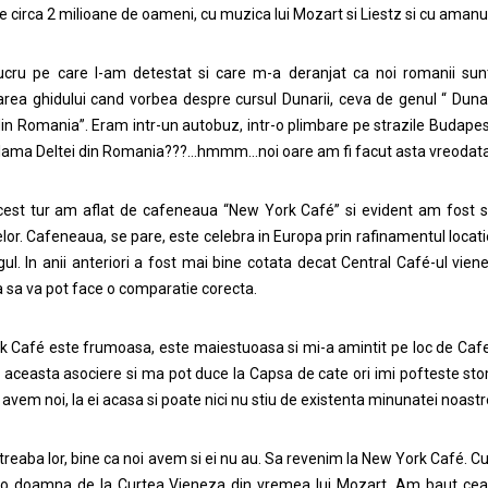
de circa 2 milioane de oameni, cu muzica lui Mozart si Liestz si cu amanu
lucru pe care l-am detestat si care m-a deranjat ca noi romanii su
rea ghidului cand vorbea despre cursul Dunarii, ceva de genul “ Dunar
din Romania”. Eram intr-un autobuz, intr-o plimbare pe strazile Budapes
clama Deltei din Romania???…hmmm…noi oare am fi facut asta vreodat
cest tur am aflat de cafeneaua “New York Café” si evident am fost 
elor. Cafeneaua, se pare, este celebra in Europa prin rafinamentul locatiei
gul. In anii anteriori a fost mai bine cotata decat Central Café-ul vie
a sa va pot face o comparatie corecta.
 Café este frumoasa, este maiestuoasa si mi-a amintit pe loc de Caf
 aceasta asociere si ma pot duce la Capsa de cate ori imi pofteste stomac
 avem noi, la ei acasa si poate nici nu stiu de existenta minunatei noas
reaba lor, bine ca noi avem si ei nu au. Sa revenim la New York Café. Cu
o doamna de la Curtea Vieneza din vremea lui Mozart. Am baut ce