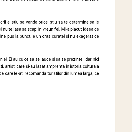
torii ei stiu sa vanda orice, stiu sa te determine sa le
 si nu te lasa sa scapi in vreun fel. Mi-a placut ideea de
bine pus la punct, e un oras curatel si nu exagerat de
iei. Ei au cu ce sa se laude si sa se prezinte , dar nici
 artisti care si-au lasat amprenta in istoria culturala
pe care le-ati recomanda turistilor din lumea larga, ce