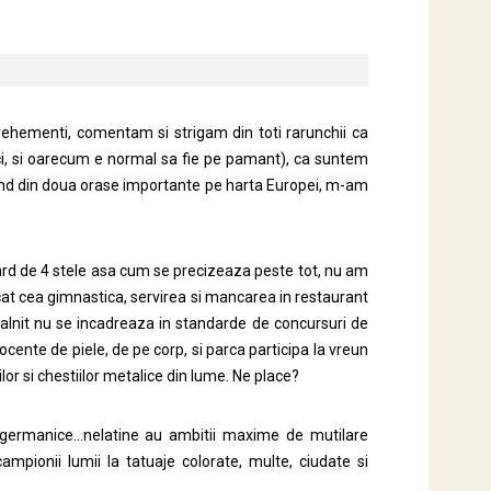
vehementi, comentam si strigam din toti rarunchii ca
ici, si oarecum e normal sa fie pe pamant), ca suntem
urand din doua orase importante pe harta Europei, m-am
dard de 4 stele asa cum se precizeaza peste tot, nu am
cat cea gimnastica, servirea si mancarea in restaurant
talnit nu se incadreaza in standarde de concursuri de
ocente de piele, de pe corp, si parca participa la vreun
or si chestiilor metalice din lume. Ne place?
ea germanice…nelatine au ambitii maxime de mutilare
ampionii lumii la tatuaje colorate, multe, ciudate si