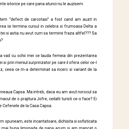
nte istorice pe care pana atunci nu le auzisem.
ntem “defect de carcotasi” a fost cand am auzit in
ea isi termina cursul in celebra si frumoasa Delta a
tei si astia nu avut cum sa termine fraza altfel??? Sa
a?
sa vad cu ochii mei ce lauda femeia din prezentarea
 si prin meniul surprinzator pe care il ofera celor ce-I
nez, ceea ce m-a determinat sa incerc si variant de la
eneaua Capsa. Ma intreb, daca eu am avut norocul sa
ul de o prajitura Jofre, ceilalti turisti ce-o face? Ei
tre Cefenele de la Casa Capsa.
m spuneam, este incantatoare, dichisita si sofisticata
a mai buna limonada de pana acum si am mancat o