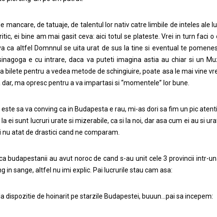
e mancare, de tatuaje, de talentul lor nativ catre limbile de inteles ale
itic, ei bine am mai gasit ceva: aici totul se plateste. Vrei in turn faci o
va ca altfel Domnnul se uita urat de sus la tine si eventual te pomenesti
 sinagoga e cu intrare, daca va puteti imagina astia au chiar si un 
a bilete pentru a vedea metode de schingiuire, poate asa le mai vine vreo 
 dar, ma opresc pentru a va impartasi si “momentele” lor bune.
 este sa va conving ca in Budapesta e rau, mi-as dori sa fim un pic atent
i la ei sunt lucruri urate si mizerabile, ca si la noi, dar asa cum ei au si ur
si nu atat de drastici cand ne comparam.
ca budapestanii au avut noroc de cand s-au unit cele 3 provincii intr-un
 in sange, altfel nu imi explic. Pai lucrurile stau cam asa:
e la dispozitie de hoinarit pe starzile Budapestei, buuun…pai sa incepem: