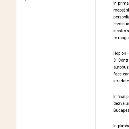
In prima
maps) si 
personli
continua
incotro s
te roaga
Hop on –
3. Contr
autobuzu
face cam
stradute
In final
dezvalui
Budapest
In plimb