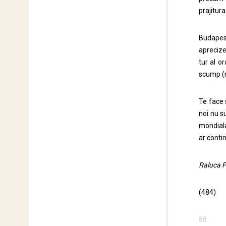
prajitura
Budapest
aprecizei
tur al o
scump (n
Te face s
noi nu s
mondiala
ar conti
Raluca F
(484)
88