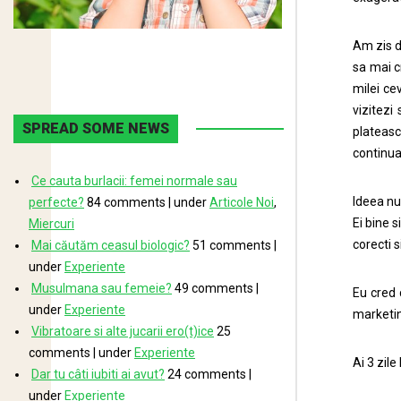
Am zis d
sa mai cr
milei ce
vizitezi
SPREAD SOME NEWS
plateasc
continua
Ce cauta burlacii: femei normale sau
Ideea nu
perfecte?
84 comments
|
under
Articole Noi
,
Ei bine s
Miercuri
corecti 
Mai căutăm ceasul biologic?
51 comments
|
under
Experiente
Musulmana sau femeie?
49 comments
|
Eu cred 
under
Experiente
marketing
Vibratoare si alte jucarii ero(t)ice
25
comments
|
under
Experiente
Ai 3 zil
Dar tu câti iubiti ai avut?
24 comments
|
under
Experiente