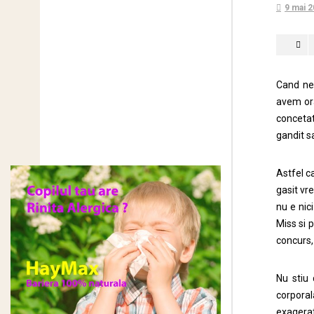
9 mai 
Cand ne 
avem ora
concetat
gandit sa
Astfel c
gasit vr
nu e nic
Miss si 
concurs,
Nu stiu 
corporal
exagerat