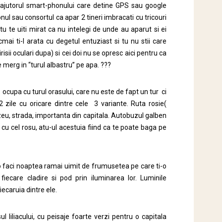
u ajutorul smart-phonului care detine GPS sau google
onul sau consortul ca apar 2 tineri imbracati cu tricouri
tu te uiti mirat ca nu intelegi de unde au aparut si ei
mai ti-l arata cu degetul entuziast si tu nu stii care
irisii oculari dupa) si cei doi nu se opresc aici pentru ca
 merg in “turul albastru” pe apa. ???
ocupa cu turul orasului, care nu este de fapt un tur ci
 zile cu oricare dintre cele 3 variante. Ruta rosie(
uzeu, strada, importanta din capitala. Autobuzul galben
cu cel rosu, atu-ul acestuia fiind ca te poate baga pe
a o faci noaptea ramai uimit de frumusetea pe care ti-o
iecare cladire si pod prin iluminarea lor. Luminile
ecaruia dintre ele.
liliacului, cu peisaje foarte verzi pentru o capitala