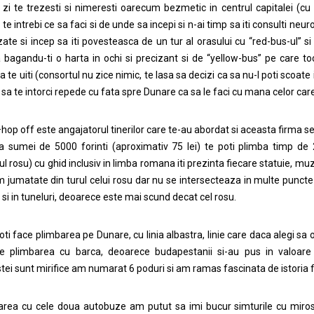
 zi te trezesti si nimeresti oarecum bezmetic in centrul capitalei (c
te intrebi ce sa faci si de unde sa incepi si n-ai timp sa iti consulti neur
zate si incep sa iti povesteasca de un tur al orasului cu “red-bus-ul” si 
 bagandu-ti o harta in ochi si precizant si de “yellow-bus” pe care toc
a te uiti (consortul nu zice nimic, te lasa sa decizi ca sa nu-I poti scoate 
 sa te intorci repede cu fata spre Dunare ca sa le faci cu mana celor care
hop off este angajatorul tinerilor care te-au abordat si aceasta firma se 
a sumei de 5000 forinti (aproximativ 75 lei) te poti plimba timp de 2
l rosu) cu ghid inclusiv in limba romana iti prezinta fiecare statuie, m
 jumatate din turul celui rosu dar nu se intersecteaza in multe puncte 
 si in tuneluri, deoarece este mai scund decat cel rosu.
 poti face plimbarea pe Dunare, cu linia albastra, linie care daca alegi s
e plimbarea cu barca, deoarece budapestanii si-au pus in valoare f
ei sunt mirifice am numarat 6 poduri si am ramas fascinata de istoria fi
area cu cele doua autobuze am putut sa imi bucur simturile cu mirosul 