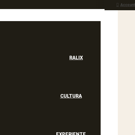
Account
RALIX
culine
RALIX
CULTURA
EXPERIENTE