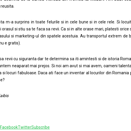
 reusita.
a m-a surprins in toate felurile si in cele bune si in cele rele. Si locui
 orasul si stiu sa te faca sa revii. Ca si in alte orase mari, platesti orice
rasului si marketing-ul din spatele acestuia. Au transportul extrem de 
u e gratis).
a revii cu siguranta dar te determina sa iti amintesti si de istoria Roman
untem neaparat mai prejos. Si noi am avut si mai avem, oameni talentati,
 si locuri fabuloase. Daca ati face un inventar al locurilor din Romania 
ne?
aibis
Facebook
Twitter
Subscribe