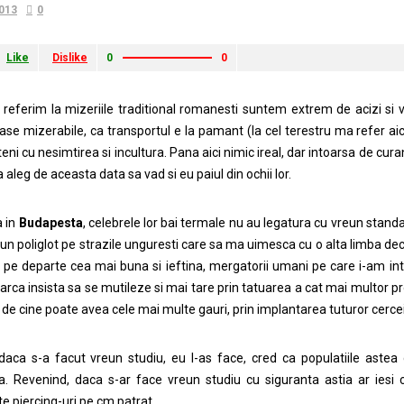
2013
0
Like
Dislike
0
0
referim la mizeriile traditional romanesti suntem extrem de acizi si 
se mizerabile, ca transportul e la pamant (la cel terestru ma refer a
eni cu nesimtirea si incultura. Pana aici nimic ireal, dar intoarsa de c
 aleg de aceasta data sa vad si eu paiul din ochii lor.
a in
Budapesta
, celebrele lor bai termale nu au legatura cu vreun stan
eun poliglot pe strazile unguresti care sa ma uimesca cu o alta limba de
i pe departe cea mai buna si ieftina, mergatorii umani pe care i-am in
parca insista sa se mutileze si mai tare prin tatuarea a cat mai multor pr
 de cine poate avea cele mai multe gauri, prin implantarea tuturor cerceil
daca s-a facut vreun studiu, eu l-as face, cred ca populatiile ast
a. Revenind, daca s-ar face vreun studiu cu siguranta astia ar iesi c
e piercing-uri pe cm patrat.