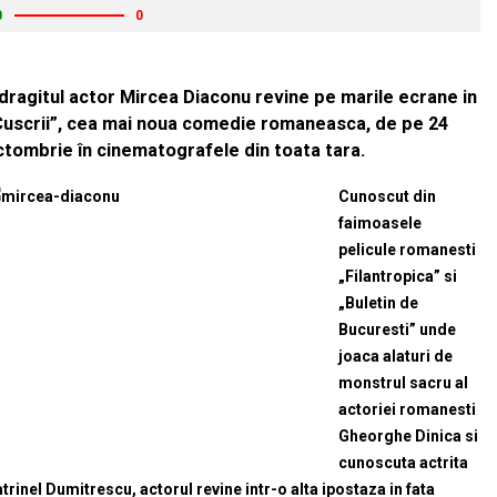
0
0
ndragitul actor Mircea Diaconu revine pe marile ecrane in
Cuscrii”, cea mai noua comedie romaneasca, de pe 24
ctombrie în cinematografele din toata tara.
Cunoscut din
faimoasele
pelicule romanesti
„Filantropica” si
„Buletin de
Bucuresti” unde
joaca alaturi de
monstrul sacru al
actoriei romanesti
Gheorghe Dinica si
cunoscuta actrita
trinel Dumitrescu, actorul revine intr-o alta ipostaza in fata