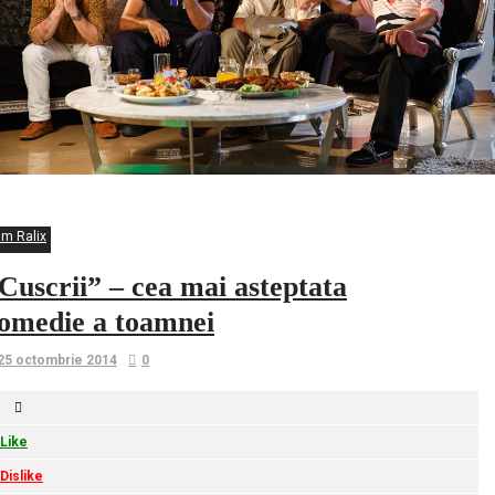
lm Ralix
Cuscrii” – cea mai asteptata
omedie a toamnei
25 octombrie 2014
0
Like
Dislike