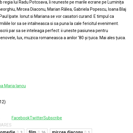
b regia lui Radu Potcoava, îi reuneste pe marile ecrane pe Luminița
eorghiu, Mircea Diaconu, Marian Râlea, Gabriela Popescu, Ioana Blaj
 Paul Ipate. Ionut si Mariana se vor casatori curand. E timpul ca
miliile lor sa se intalneasca si sa puna la cale fericitul eveniment.
scrii par sa se inteleaga perfect: ii uneste pasiunea pentru
lenovele, lux, muzica romaneasca a anilor ’80 și țuica. Mai ales țuica.
a Maria Iancu
12)
4
Facebook
Twitter
Subscribe
HARES
comedie
film
mircea diaconu
3
36
1