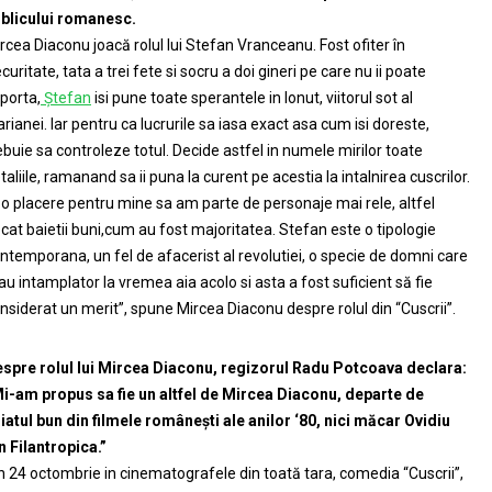
blicului romanesc.
rcea Diaconu joacă rolul lui Stefan Vranceanu. Fost ofiter în
curitate, tata a trei fete si socru a doi gineri pe care nu ii poate
porta,
Ștefan
isi pune toate sperantele in Ionut, viitorul sot al
rianei. Iar pentru ca lucrurile sa iasa exact asa cum isi doreste,
ebuie sa controleze totul. Decide astfel in numele mirilor toate
taliile, ramanand sa ii puna la curent pe acestia la intalnirea cuscrilor.
 o placere pentru mine sa am parte de personaje mai rele, altfel
cat baietii buni,cum au fost majoritatea. Stefan este o tipologie
ntemporana, un fel de afacerist al revolutiei, o specie de domni care
au intamplator la vremea aia acolo si asta a fost suficient să fie
nsiderat un merit”, spune Mircea Diaconu despre rolul din “Cuscrii”.
spre rolul lui Mircea Diaconu, regizorul Radu Potcoava declara:
i-am propus sa fie un altfel de Mircea Diaconu, departe de
iatul bun din filmele românești ale anilor ‘80, nici măcar Ovidiu
n Filantropica.”
n 24 octombrie in cinematografele din toată tara, comedia “Cuscrii”,