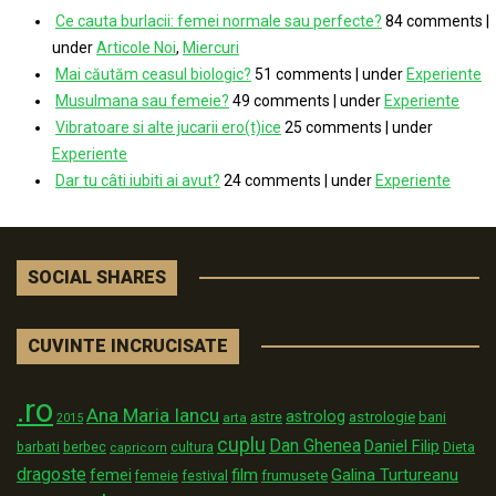
Ce cauta burlacii: femei normale sau perfecte?
84 comments
|
under
Articole Noi
,
Miercuri
Mai căutăm ceasul biologic?
51 comments
|
under
Experiente
Musulmana sau femeie?
49 comments
|
under
Experiente
Vibratoare si alte jucarii ero(t)ice
25 comments
|
under
Experiente
Dar tu câti iubiti ai avut?
24 comments
|
under
Experiente
SOCIAL SHARES
CUVINTE INCRUCISATE
.ro
Ana Maria Iancu
astrolog
astrologie
astre
bani
arta
2015
cuplu
Dan Ghenea
Daniel Filip
Dieta
barbati
berbec
cultura
capricorn
dragoste
film
Galina Turtureanu
femei
festival
frumusete
femeie