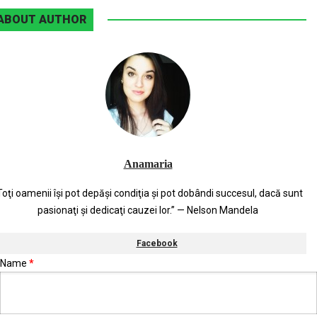
ABOUT AUTHOR
Anamaria
Toţi oamenii îşi pot depăşi condiţia şi pot dobândi succesul, dacă sunt
pasionaţi şi dedicaţi cauzei lor.” — Nelson Mandela
Facebook
Name
*