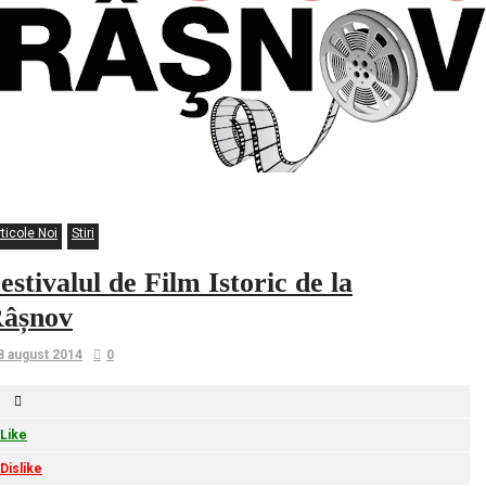
ticole Noi
Stiri
estivalul de Film Istoric de la
âșnov
8 august 2014
0
Like
Dislike