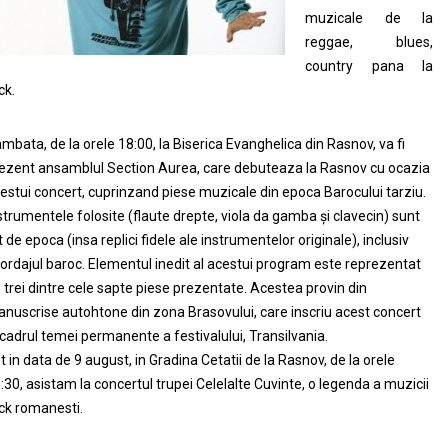
muzicale de la
reggae, blues,
country pana la
ck.
mbata, de la orele 18:00, la Biserica Evanghelica din Rasnov, va fi
ezent ansamblul Section Aurea, care debuteaza la Rasnov cu ocazia
estui concert, cuprinzand piese muzicale din epoca Barocului tarziu.
strumentele folosite (flaute drepte, viola da gamba şi clavecin) sunt
t de epoca (insa replici fidele ale instrumentelor originale), inclusiv
ordajul baroc. Elementul inedit al acestui program este reprezentat
 trei dintre cele sapte piese prezentate. Acestea provin din
nuscrise autohtone din zona Brasovului, care inscriu acest concert
 cadrul temei permanente a festivalului, Transilvania.
t in data de 9 august, in Gradina Cetatii de la Rasnov, de la orele
:30, asistam la concertul trupei Celelalte Cuvinte, o legenda a muzicii
ck romanesti.