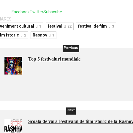
Facebook
Twitter
Subscribe
HARES
veniment cultural
festival
festival de film
1
22
3
ilm istoric
Rasnov
2
1
Previous
Top 5 festivaluri mondiale
Next
Scoala de vara-Festivalul de film istoric de la Rasno