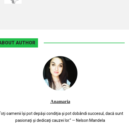
ABOUT AUTHOR
Anamaria
Toţi oamenii îşi pot depăşi condiţia şi pot dobândi succesul, dacă sunt
pasionaţi şi dedicaţi cauzei lor.” — Nelson Mandela