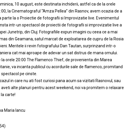
minica, 10 august, este destinata inchiderii, astfel ca de la orele
:00, la Cinematograful “Amza Pellea” din Rasnov, avem ocazia de a
a parte la o Proiectie de fotografii si Improvizatie live. Evenimentul
nsta intr-un spectacol de proiectii de fotografii si improvizatie live a
upei Junetrip, din Cluj. Fotografiile expun imagini cu ceea ce a mai
mas din Geamana, satul marcat de exploatarea de cupru de la Rosia
ieni. Meritele ii revin fotografului Dan Tautan, surprinzand intr-o
niera cat mai aproape de adevar un sat distrus de mana omului.
 la orele 20:00 The Flamenco Thief, de provenienta din Marea
itanie, va incanta publicul cu acordurile sale de flamenco, promitand
 spectacol pe cinste.
 cazul in care nu ati fost curiosi pana acum sa vizitati Rasnovul, sau
 aveti alte planuri pentru acest weekend, noi va promitem o relaxare
 la carte!
a Maria Iancu
54)