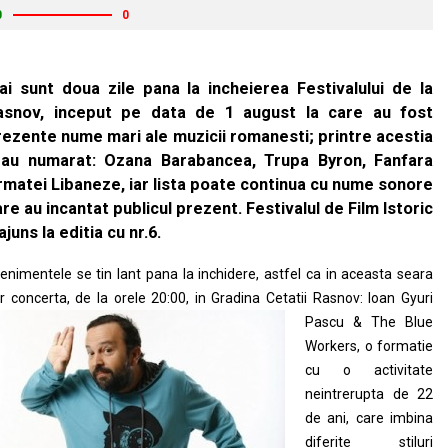
0
0
ai sunt doua zile pana la incheierea Festivalului de la
asnov, inceput pe data de 1 august la care au fost
rezente nume mari ale muzicii romanesti; printre acestia
-au numarat: Ozana Barabancea, Trupa Byron, Fanfara
rmatei Libaneze, iar lista poate continua cu nume sonore
re au incantat publicul prezent. Festivalul de Film Istoric
ajuns la editia cu nr.6.
enimentele se tin lant pana la inchidere, astfel ca in aceasta seara
r concerta, de la orele 20:00,
in Gradina Cetatii Rasnov: Ioan Gyuri
Pascu & The Blue
Workers, o formatie
cu o activitate
neintrerupta de 22
de ani, care imbina
diferite stiluri