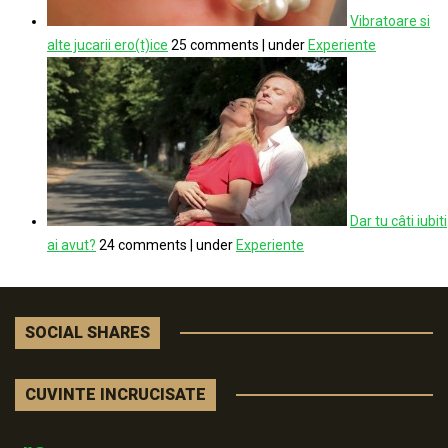
Vibratoare si
alte jucarii ero(t)ice
25 comments
|
under
Experiente
Dar tu câti iubiti
ai avut?
24 comments
|
under
Experiente
SOCIAL SHARES
CUVINTE INCRUCISATE