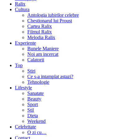
Ralix
Cultura
Antologia iubirilor celebre
Chestionarul lui Proust
Cartea Ralix
Filmul Ralix
Melodia Ralix
Experiente
Bunele Maniere
Noi am incercat
Calatorii
Top
Stiri
Ce s-a intamplat astazi?
Tehnologie
Lifestyle
Sanatate
Beauty
Sport
Stil
Dieta
Weekend
Celebritate
O zi cu…
Contact