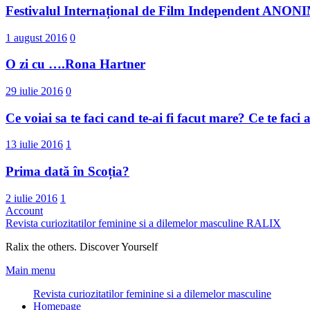
Festivalul Internațional de Film Independent ANO
1 august 2016
0
O zi cu ….Rona Hartner
29 iulie 2016
0
Ce voiai sa te faci cand te-ai fi facut mare? Ce te faci
13 iulie 2016
1
Prima dată în Scoția?
2 iulie 2016
1
Account
Revista curiozitatilor feminine si a dilemelor masculine
RALIX
Ralix the others. Discover Yourself
Main menu
Revista curiozitatilor feminine si a dilemelor masculine
Homepage