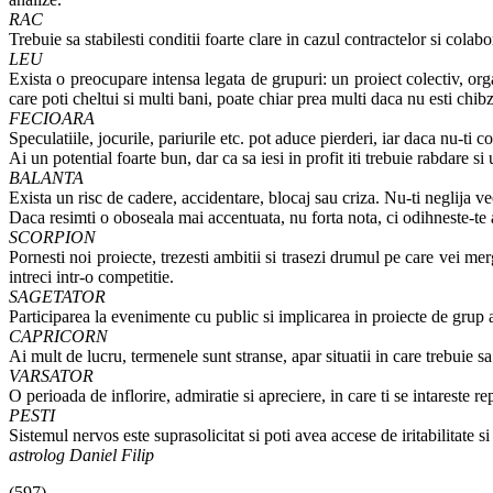
RAC
Trebuie sa stabilesti conditii foarte clare in cazul contractelor si colabo
LEU
Exista o preocupare intensa legata de grupuri: un proiect colectiv, organ
care poti cheltui si multi bani, poate chiar prea multi daca nu esti chibz
FECIOARA
Speculatiile, jocurile, pariurile etc. pot aduce pierderi, iar daca nu-ti c
Ai un potential foarte bun, dar ca sa iesi in profit iti trebuie rabdare s
BALANTA
Exista un risc de cadere, accidentare, blocaj sau criza. Nu-ti neglija ve
Daca resimti o oboseala mai accentuata, nu forta nota, ci odihneste-te 
SCORPION
Pornesti noi proiecte, trezesti ambitii si trasezi drumul pe care vei mer
intreci intr-o competitie.
SAGETATOR
Participarea la evenimente cu public si implicarea in proiecte de grup a
CAPRICORN
Ai mult de lucru, termenele sunt stranse, apar situatii in care trebuie sa 
VARSATOR
O perioada de inflorire, admiratie si apreciere, in care ti se intareste r
PESTI
Sistemul nervos este suprasolicitat si poti avea accese de iritabilitate 
astrolog Daniel Filip
(597)