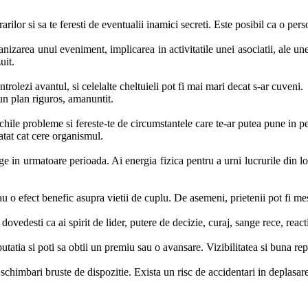
rarilor si sa te feresti de eventualii inamici secreti. Este posibil ca o per
izarea unui eveniment, implicarea in activitatile unei asociatii, ale unei
uit.
ontrolezi avantul, si celelalte cheltuieli pot fi mai mari decat s-ar cuveni.
i un plan riguros, amanuntit.
chile probleme si fereste-te de circumstantele care te-ar putea pune in pe
atat cat cere organismul.
ge in urmatoare perioada. Ai energia fizica pentru a urni lucrurile din loc
u o efect benefic asupra vietii de cuplu. De asemeni, prietenii pot fi mesa
dovedesti ca ai spirit de lider, putere de decizie, curaj, sange rece, reacti
eputatia si poti sa obtii un premiu sau o avansare. Vizibilitatea si buna rep
si schimbari bruste de dispozitie. Exista un risc de accidentari in deplas