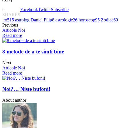
0
Facebook
Twitter
Subscribe
SHARES
.ro
515
astrolog Daniel Filip
8
astrologie
26
horoscop
95
Zodiac
60
Previous
Articole Noi
Read more
8 metode de a te simti bine
Next
Articole Noi
Read more
Noi?… Niste bufoni!
About author