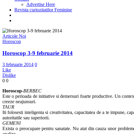
Advertise Here
Revista curiozitatilor Feminine
Articole Noi
Horoscop
Horoscop 3-9 februarie 2014
3 februarie 2014
0
Like
Dislike
0
0
Horoscop-
BERBEC
Este o perioada de initiative si demersuri foarte productive. Un context 
creeze neajunsuri.
TAUR
Iti folosesti inteligenta si creativitatea, capacitatea de a te impune, c
autoritatile sau superiorii.
GEMENI
Exista o preocupare pentru sanatate. Nu atat din cauza unor probleme a
analize.