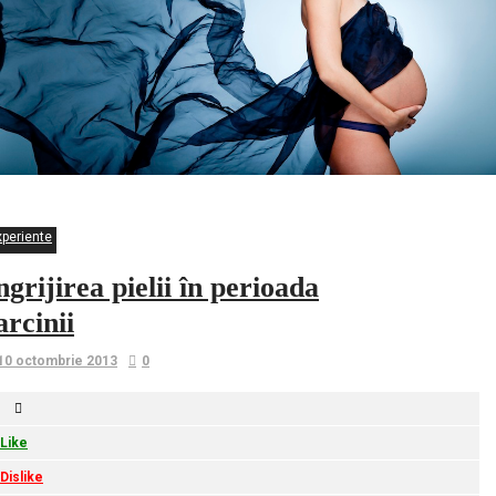
xperiente
ngrijirea pielii în perioada
arcinii
10 octombrie 2013
0
Like
Dislike