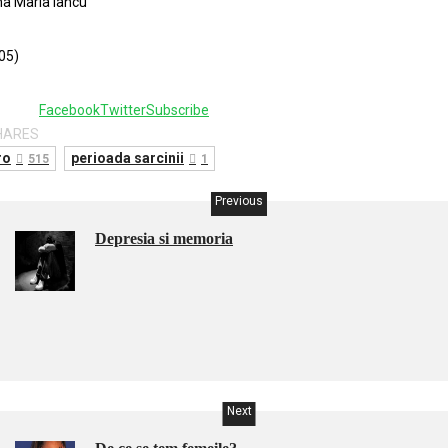
a Maria Iancu
05)
8
Facebook
Twitter
Subscribe
HARES
ro
perioada sarcinii
515
1
Previous
Depresia si memoria
Next