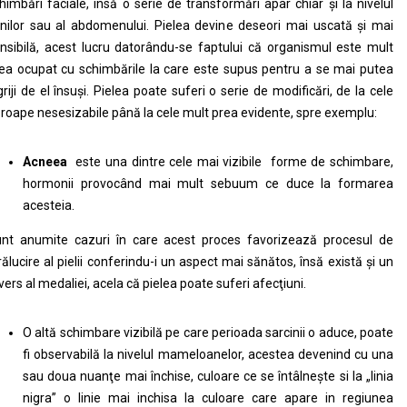
himbări faciale, însă o serie de transformări apar chiar şi la nivelul
nilor sau al abdomenului. Pielea devine deseori mai uscată şi mai
nsibilă, acest lucru datorându-se faptului că organismul este mult
ea ocupat cu schimbările la care este supus pentru a se mai putea
griji de el însuşi. Pielea poate suferi o serie de modificări, de la cele
roape nesesizabile până la cele mult prea evidente, spre exemplu:
Acneea
este una dintre cele mai vizibile forme de schimbare,
hormonii provocând mai mult sebuum ce duce la formarea
acesteia.
nt anumite cazuri în care acest proces favorizează procesul de
rălucire al pielii conferindu-i un aspect mai sănătos, însă există şi un
vers al medaliei, acela că pielea poate suferi afecţiuni.
O altă schimbare vizibilă pe care perioada sarcinii o aduce, poate
fi observabilă la nivelul mameloanelor, acestea devenind cu una
sau doua nuanţe mai închise, culoare ce se întâlneşte si la „linia
nigra” o linie mai inchisa la culoare care apare in regiunea