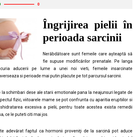
0
0
Îngrijirea pielii în
perioada sarcinii
Nerăbdătoare sunt femeile care aşteaptă să
fie supuse modificărilor prenatale. Pe langa
curia aducerii pe lume a unei noi vieti, femeile insarcinate
averseaza si perioade mai putin placute pe tot parcursul sarcinii.
 la schimbari dese ale starii emotionale pana la neajunsuri legate de
pectul fizic, viitoarele mame se pot confrunta cu aparitia eruptiilor si
shidratarea excesiva a pielii, pentru toate acestea exista remedii
sa, ce le puteti citi mai jos.
te adevărat faptul ca hormonii proveniţi de la sarcină pot aduce