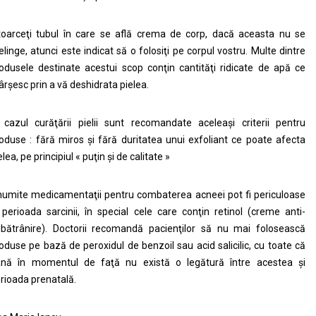
toarceţi tubul în care se află crema de corp, dacă aceasta nu se
elinge, atunci este indicat să o folosiţi pe corpul vostru. Multe dintre
odusele destinate acestui scop conţin cantităţi ridicate de apă ce
ârşesc prin a vă deshidrata pielea.
 cazul curăţării pielii sunt recomandate aceleaşi criterii pentru
oduse : fără miros şi fără duritatea unui exfoliant ce poate afecta
elea, pe principiul « puţin şi de calitate »
umite medicamentaţii pentru combaterea acneei pot fi periculoase
 perioada sarcinii, în special cele care conţin retinol (creme anti-
bătrânire). Doctorii recomandă pacienţilor să nu mai folosească
oduse pe bază de peroxidul de benzoil sau acid salicilic, cu toate că
nă în momentul de faţă nu există o legătură între acestea şi
rioada prenatală.