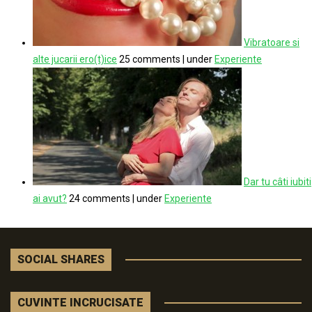
Vibratoare si
alte jucarii ero(t)ice
25 comments
|
under
Experiente
Dar tu câti iubiti
ai avut?
24 comments
|
under
Experiente
SOCIAL SHARES
CUVINTE INCRUCISATE