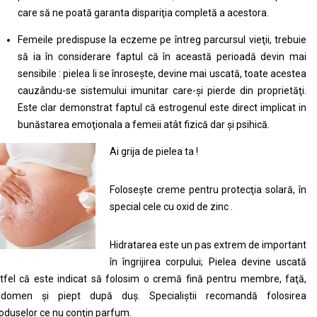
care să ne poată garanta dispariţia completă a acestora.
Femeile predispuse la eczeme pe întreg parcursul vieţii, trebuie
să ia în considerare faptul că în această perioadă devin mai
sensibile : pielea li se înroseşte, devine mai uscată, toate acestea
cauzându-se sistemului imunitar care-şi pierde din proprietăţi.
Este clar demonstrat faptul că estrogenul este direct implicat in
bunăstarea emoţionala a femeii atât fizică dar şi psihică.
Ai grija de pielea ta !
Foloseşte creme pentru protecţia solară, în
special cele cu oxid de zinc .
Hidratarea este un pas extrem de important
în îngrijirea corpului; Pielea devine uscată
tfel că este indicat să folosim o cremă fină pentru membre, faţă,
bdomen şi piept după duş. Specialiştii recomandă folosirea
oduselor ce nu conţin parfum.