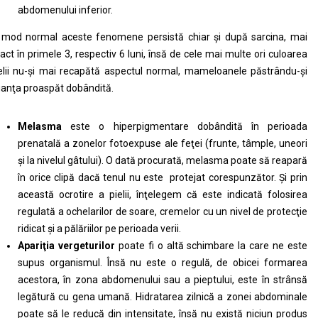
abdomenului inferior.
 mod normal aceste fenomene persistă chiar şi după sarcina, mai
act în primele 3, respectiv 6 luni, însă de cele mai multe ori culoarea
elii nu-şi mai recapătă aspectul normal, mameloanele păstrându-şi
anţa proaspăt dobândită.
Melasma
este o hiperpigmentare dobândită în perioada
prenatală a zonelor fotoexpuse ale feţei (frunte, tâmple, uneori
şi la nivelul gâtului). O dată procurată, melasma poate să reapară
în orice clipă dacă tenul nu este protejat corespunzător. Şi prin
această ocrotire a pielii, înţelegem că este indicată folosirea
regulată a ochelarilor de soare, cremelor cu un nivel de protecţie
ridicat şi a pălăriilor pe perioada verii.
Apariţia vergeturilor
poate fi o altă schimbare la care ne este
supus organismul. Însă nu este o regulă, de obicei formarea
acestora, în zona abdomenului sau a pieptului, este în strânsă
legătură cu gena umană. Hidratarea zilnică a zonei abdominale
poate să le reducă din intensitate, însă nu există niciun produs