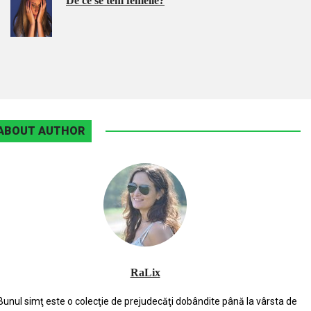
De ce se tem femeile?
ABOUT AUTHOR
RaLix
Bunul simţ este o colecţie de prejudecăţi dobândite până la vârsta de