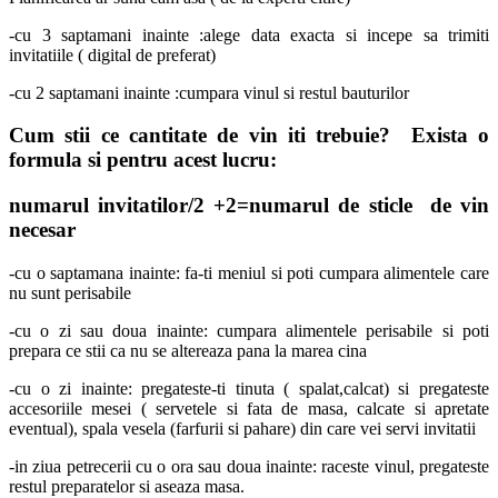
-cu 3 saptamani inainte :alege data exacta si incepe sa trimiti
invitatiile ( digital de preferat)
-cu 2 saptamani inainte :cumpara vinul si restul bauturilor
Cum stii ce cantitate de vin iti trebuie? Exista o
formula si pentru acest lucru:
numarul invitatilor/2 +2=numarul de sticle de vin
necesar
-cu o saptamana inainte: fa-ti meniul si poti cumpara alimentele care
nu sunt perisabile
-cu o zi sau doua inainte: cumpara alimentele perisabile si poti
prepara ce stii ca nu se altereaza pana la marea cina
-cu o zi inainte: pregateste-ti tinuta ( spalat,calcat) si pregateste
accesoriile mesei ( servetele si fata de masa, calcate si apretate
eventual), spala vesela (farfurii si pahare) din care vei servi invitatii
-in ziua petrecerii cu o ora sau doua inainte: raceste vinul, pregateste
restul preparatelor si aseaza masa.