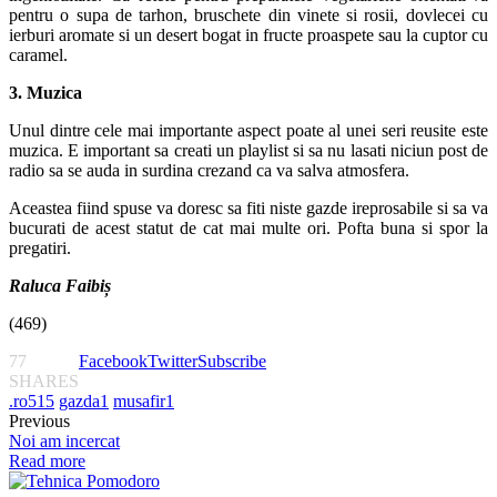
pentru o supa de tarhon, bruschete din vinete si rosii, dovlecei cu
ierburi aromate si un desert bogat in fructe proaspete sau la cuptor cu
caramel.
3. Muzica
Unul dintre cele mai importante aspect poate al unei seri reusite este
muzica. E important sa creati un playlist si sa nu lasati niciun post de
radio sa se auda in surdina crezand ca va salva atmosfera.
Aceastea fiind spuse va doresc sa fiti niste gazde ireprosabile si sa va
bucurati de acest statut de cat mai multe ori. Pofta buna si spor la
pregatiri.
Raluca Faibiș
(469)
77
Facebook
Twitter
Subscribe
SHARES
.ro
515
gazda
1
musafir
1
Previous
Noi am incercat
Read more