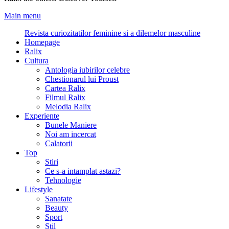
Main menu
Revista curiozitatilor feminine si a dilemelor masculine
Homepage
Ralix
Cultura
Antologia iubirilor celebre
Chestionarul lui Proust
Cartea Ralix
Filmul Ralix
Melodia Ralix
Experiente
Bunele Maniere
Noi am incercat
Calatorii
Top
Stiri
Ce s-a intamplat astazi?
Tehnologie
Lifestyle
Sanatate
Beauty
Sport
Stil