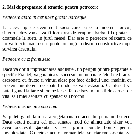
2. Idei de preparate si tematici pentru petrecere
Petrecere afara in aer liber-gratar-barbeque
La acest tip de eveniment socializarea este la indemna oricui,
singurul dezavantaj va fi formarea de grupuri, barbatii la gratar si
doamnele la sueta in jurul mesei. Dar este o petrecere relaxanta ce
nu va fi extenuanta si se poate prelungi in discutii constructive dupa
servirea desertului.
Petrecere cu iz frantuzesc
Daca va doriti impresionarea audientei, un periplu printre preparatele
specific Frantei, va garanteaza succesul; nenumarate feluri de branza
asezonate cu fructe si vinuri alese pot face deliciul unei intalniri cu
prietenii indiferent de spatiul unde se va desfasura. Ca desert va
puteti gandi la tarte si creme iar ca fel de baza nu uitati de carnea de
vita sau miel asortata cu spanac sau brocoli.
Petrecere verde pe toata linia
Va puteti gandi la o seara vegetariana cu accentul pe natural si eco.
Daca optati pentru cel mai sanatos mod de alimentatie sigur veti
avea succesul garantat si veti primi puncte bonus pentru
ingeniozitate. Ca retete pentru preparatele vegetariene orientati-va