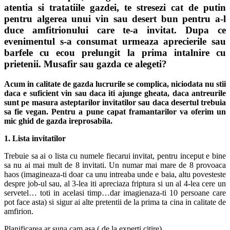
atentia si tratatiile gazdei, te stresezi cat de putin
pentru algerea unui vin sau desert bun pentru a-l
duce amfitrionului care te-a invitat. Dupa ce
evenimentul s-a consumat urmeaza aprecierile sau
barfele cu ecou prelungit la prima intalnire cu
prietenii. Musafir sau gazda ce alegeti?
Acum in calitate de gazda lucrurile se complica, niciodata nu stii
daca e suficient vin sau daca iti ajunge gheata, daca antreurile
sunt pe masura asteptarilor invitatilor sau daca desertul trebuia
sa fie vegan. Pentru a pune capat framantarilor va oferim un
mic ghid de gazda ireprosabila.
1. Lista invitatilor
Trebuie sa ai o lista cu numele fiecarui invitat, pentru inceput e bine
sa nu ai mai mult de 8 invitati. Un numar mai mare de 8 provoaca
haos (imagineaza-ti doar ca unu intreaba unde e baia, altu povesteste
despre job-ul sau, al 3-lea iti apreciaza friptura si un al 4-lea cere un
servetel… toti in acelasi timp…dar imagienaza-ti 10 persoane care
pot face asta) si sigur ai alte pretentii de la prima ta cina in calitate de
amfirion.
Planificarea ar suna cam asa ( de la experti citire)