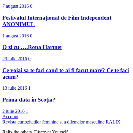
7 august 2016
0
Festivalul Internațional de Film Independent
ANONIMUL
1 august 2016
0
O zi cu ….Rona Hartner
29 iulie 2016
0
Ce voiai sa te faci cand te-ai fi facut mare? Ce te faci
acum?
13 iulie 2016
1
Prima dată în Scoția?
2 iulie 2016
1
Account
Revista curiozitatilor feminine si a dilemelor masculine
RALIX
Ralix the others. Discover Yourself