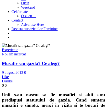
Dieta
Weekend
Celebritate
O zi cu…
Contact
Advertise Here
Revista curiozitatilor Feminine
Experiente
Noi am incercat
Musafir sau gazda? Ce alegi?
9 august 2013
0
Like
Dislike
0
0
Unii s-au nascut sa fie musafiri si altii sunt
predispusi statutului de gazda. Cand suntem
musafiri e simplu, mergi in vizita si te bucuri de