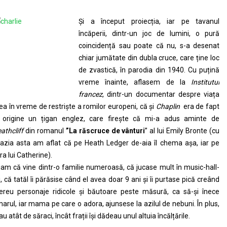
Și a început proiecția, iar pe tavanul
încăperii, dintr-un joc de lumini, o pură
coincidență sau poate că nu, s-a desenat
chiar jumătate din dubla cruce, care ține loc
de zvastică, în parodia din 1940. Cu puțină
vreme înainte, aflasem de la
Institutul
francez
, dintr-un documentar despre viața
ea în vreme de restriște a romilor europeni, că și
Chaplin
era de fapt
 origine un țigan englez, care firește că mi-a adus aminte de
athcliff
din romanul
”La răscruce de vânturi
” al lui Emily Bronte (cu
azia asta am aflat că pe Heath Ledger de-aia îl chema așa, iar pe
ra lui Catherine).
iam că vine dintr-o familie numeroasă, că jucase mult în music-hall-
i, că tatăl îi părăsise când el avea doar 9 ani și îi purtase pică creând
reu personaje ridicole și băutoare peste măsură, ca să-și înece
arul, iar mama pe care o adora, ajunsese la azilul de nebuni. În plus,
au atât de săraci, încât frații își dădeau unul altuia încălțările.