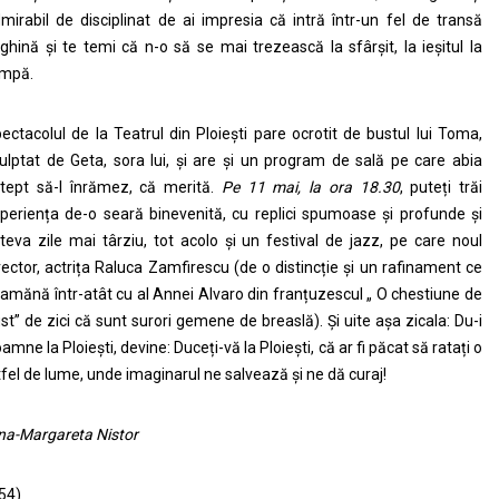
mirabil de disciplinat de ai impresia că intră într-un fel de transă
ghină și te temi că n-o să se mai trezească la sfârșit, la ieșitul la
mpă.
ectacolul de la Teatrul din Ploiești pare ocrotit de bustul lui Toma,
ulptat de Geta, sora lui, și are și un program de sală pe care abia
tept să-l înrămez, că merită.
Pe 11 mai, la ora 18.30
, puteți trăi
periența de-o seară binevenită, cu replici spumoase și profunde și
teva zile mai târziu, tot acolo și un festival de jazz, pe care noul
rector, actrița Raluca Zamfirescu (de o distincție și un rafinament ce
amănă într-atât cu al Annei Alvaro din franțuzescul „ O chestiune de
st” de zici că sunt surori gemene de breaslă). Și uite așa zicala: Du-i
amne la Ploiești, devine: Duceți-vă la Ploiești, că ar fi păcat să ratați o
tfel de lume, unde imaginarul ne salvează și ne dă curaj!
ina-Margareta Nistor
54)