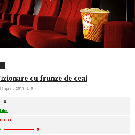
uni
izionare cu frunze de ceai
19 aprilie 2013
0
Like
Dislike
0
0