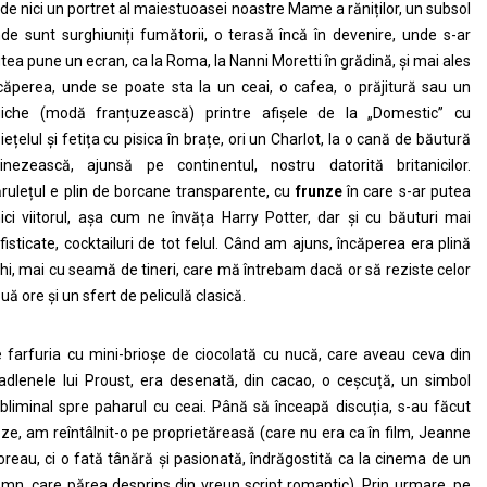
de nici un portret al maiestuoasei noastre Mame a răniților, un subsol
de sunt surghiuniți fumătorii, o terasă încă în devenire, unde s-ar
tea pune un ecran, ca la Roma, la Nanni Moretti în grădină, și mai ales
căperea, unde se poate sta la un ceai, o cafea, o prăjitură sau un
iche (modă franțuzească) printre afișele de la „Domestic” cu
iețelul și fetița cu pisica în brațe, ori un Charlot, la o cană de băutură
inezească, ajunsă pe continentul, nostru datorită britanicilor.
rulețul e plin de borcane transparente, cu
frunze
în care s-ar putea
ici viitorul, așa cum ne învăța Harry Potter, dar și cu băuturi mai
fisticate, cocktailuri de tot felul. Când am ajuns, încăperea era plină
hi, mai cu seamă de tineri, care mă întrebam dacă or să reziste celor
uă ore și un sfert de peliculă clasică.
 farfuria cu mini-brioșe de ciocolată cu nucă, care aveau ceva din
dlenele lui Proust, era desenată, din cacao, o ceșcuță, un simbol
bliminal spre paharul cu ceai. Până să înceapă discuția, s-au făcut
ze, am reîntâlnit-o pe proprietăreasă (care nu era ca în film, Jeanne
reau, ci o fată tânără și pasionată, îndrăgostită ca la cinema de un
mn, care părea desprins din vreun script romantic). Prin urmare, pe