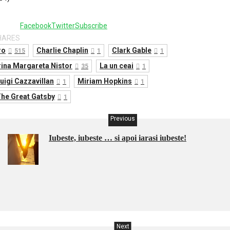
1
Facebook
Twitter
Subscribe
HARES
ro
Charlie Chaplin
Clark Gable
515
1
1
rina Margareta Nistor
La un ceai
35
1
uigi Cazzavillan
Miriam Hopkins
1
1
he Great Gatsby
1
Previous
Iubeste, iubeste … si apoi iarasi iubeste!
Next