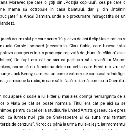
ana Moravec (pe care o știți din „Poziția copilului”, cea pe care o
ne mama să cotrobăie în casa băiatului, dar și din „Întâlniri
crucișatei” al Ancăi Damian, unde e o procuroare îndrăgostită de un
nlandez).
 joacă acum rolul pe care acum 70 și ceva de ani îl căpătase ironica și
nzuala Carole Lombard (nevasta lui Clark Gable, care fusese total
potriva apariției ei într-o producție regizată de „Hunul în călduri” alias
bitsch) De fapt era cât pe-aici ca partitura să-i revină lui Miriam
pkins, noroc că nu funcționa deloc cu cel la care Ernst n-a vrut să
nunțe Jack Benny, care era un comic extrem de cunoscut și îndrăgit,
ea și emisiune la radio, în care să le facă reclamă, cam ca la Guerrilla.
n nou apare o sosie a lui Hitler și mai ales dorința nemărginită de a
ce o viață pe cât se poate normală. Titlul era cât pe aici să se
himbe, pentru că cei de la studiourile United Artists găseau că e prea
ob, că lumea nu-l știe pe Shakespeare și că suna mai tentant
nterzis de cenzură”. Noroc că până la urmă nu le-a ieșit, iar momentul