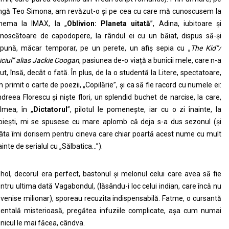
ngă Teo Simona, am revăzut-o și pe cea cu care mă cunoscusem la
nema la IMAX, la „
Oblivion: Planeta uitată
”, Adina, iubitoare și
noscătoare de capodopere, la rândul ei cu un băiat, dispus să-și
pună, măcar temporar, pe un perete, un afiș sepia cu „
The Kid”/
iciul” alias Jackie Coogan
, pasiunea de-o viață a bunicii mele, care n-a
ut, însă, decât o fată. În plus, de la o studentă la Litere, spectatoare,
 primit o carte de poezii, „Copilărie”, și ca să fie racord cu numele ei:
dreea Florescu și niște flori, un splendid buchet de narcise, la care,
lmea, în „
Dictatorul
”, pilotul le pomenește, iar cu o zi înainte, la
oiești, mi se spusese cu mare aplomb că deja s-a dus sezonul (și
âta îmi dorisem pentru cineva care chiar poartă acest nume cu mult
ainte de serialul cu „Sălbatica…”).
 hol, decorul era perfect, bastonul și melonul celui care avea să fie
ntru ultima dată Vagabondul, (lăsându-i loc celui indian, care încă nu
venise milionar), sporeau recuzita indispensabilă. Fatme, o cursantă
ientală misterioasă, pregătea infuziile complicate, așa cum numai
nicul le mai făcea, cândva.