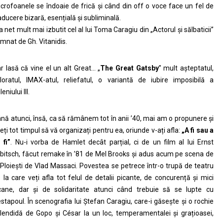
crofoanele se îndoaie de frică și când din off o voce face un fel de
aducere bizară, esențială și subliminală.
a net mult mai izbutit cel al lui Toma Caragiu din „Actorul și sălbaticii”
mnat de Gh. Vitanidis.
r lasă că vine el un alt Great… „
The Great Gatsby
” mult așteptatul,
loratul, IMAX-atul, reliefatul, o variantă de iubire imposibilă a
eniului III.
nă atunci, însă, ca să rămânem tot în anii ’40, mai am o propunere și
eți tot timpul să vă organizați pentru ea, oriunde v-ați afla:
„A fi sau a
 fi”
. Nu-i vorba de Hamlet decât parțial, ci de un film al lui Ernst
bitsch, făcut remake în ’81 de Mel Brooks și adus acum pe scena de
 Ploiești de Vlad Massaci. Povestea se petrece într-o trupă de teatru
 la care veți afla tot felul de detalii picante, de concurență și mici
cane, dar și de solidaritate atunci când trebuie să se lupte cu
stapoul. În scenografia lui Ștefan Caragiu, care-i găsește și o rochie
lendidă de Gopo și César la un loc, temperamentalei și grațioasei,