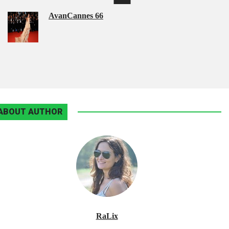
AvanCannes 66
ABOUT AUTHOR
RaLix