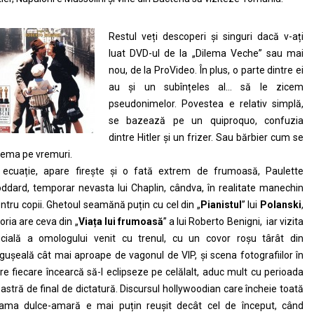
Restul veți descoperi și singuri dacă v-ați
luat DVD-ul de la „Dilema Veche” sau mai
nou, de la ProVideo. În plus, o parte dintre ei
au și un subînțeles al… să le zicem
pseudonimelor. Povestea e relativ simplă,
se bazează pe un quiproquo, confuzia
dintre Hitler și un frizer. Sau bărbier cum se
ema pe vremuri.
 ecuație, apare firește și o fată extrem de frumoasă, Paulette
ddard, temporar nevasta lui Chaplin, cândva, în realitate manechin
ntru copii. Ghetoul seamănă puțin cu cel din „
Pianistul
” lui
Polanski
,
toria are ceva din „
Viața lui frumoasă
” a lui Roberto Benigni, iar vizita
icială a omologului venit cu trenul, cu un covor roșu târât din
ngușeală cât mai aproape de vagonul de VIP, și scena fotografiilor în
re fiecare încearcă să-l eclipseze pe celălalt, aduc mult cu perioada
astră de final de dictatură. Discursul hollywoodian care încheie toată
ama dulce-amară e mai puțin reușit decât cel de început, când