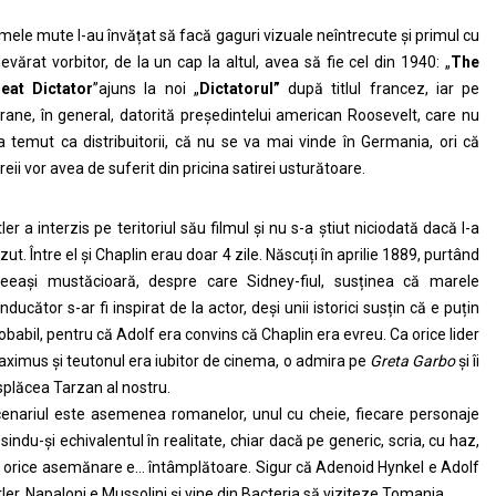
lmele mute l-au învățat să facă gaguri vizuale neîntrecute și primul cu
evărat vorbitor, de la un cap la altul, avea să fie cel din 1940: „
The
eat Dictator
”ajuns la noi „
Dictatorul”
după titlul francez, iar pe
rane, în general, datorită președintelui american Roosevelt, care nu
a temut ca distribuitorii, că nu se va mai vinde în Germania, ori că
reii vor avea de suferit din pricina satirei usturătoare.
tler a interzis pe teritoriul său filmul și nu s-a știut niciodată dacă l-a
zut. Între el și Chaplin erau doar 4 zile. Născuți în aprilie 1889, purtând
eeași mustăcioară, despre care Sidney-fiul, susținea că marele
nducător s-ar fi inspirat de la actor, deși unii istorici susțin că e puțin
obabil, pentru că Adolf era convins că Chaplin era evreu. Ca orice lider
ximus și teutonul era iubitor de cinema, o admira pe
Greta Garbo
și îi
splăcea Tarzan al nostru.
enariul este asemenea romanelor, unul cu cheie, fiecare personaje
sindu-și echivalentul în realitate, chiar dacă pe generic, scria, cu haz,
 orice asemănare e… întâmplătoare. Sigur că Adenoid Hynkel e Adolf
tler, Napaloni e Mussolini și vine din Bacteria să viziteze Tomania.