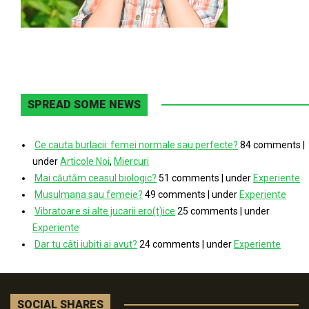
SPREAD SOME NEWS
Ce cauta burlacii: femei normale sau perfecte?
84 comments
|
under
Articole Noi
,
Miercuri
Mai căutăm ceasul biologic?
51 comments
|
under
Experiente
Musulmana sau femeie?
49 comments
|
under
Experiente
Vibratoare si alte jucarii ero(t)ice
25 comments
|
under
Experiente
Dar tu câti iubiti ai avut?
24 comments
|
under
Experiente
SOCIAL SHARES