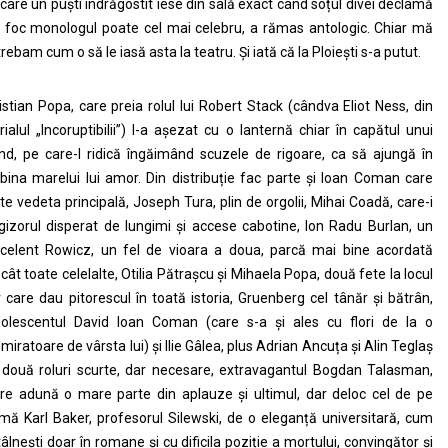
 care un puști îndrăgostit iese din sală exact când soțul divei declamă
 foc monologul poate cel mai celebru, a rămas antologic. Chiar mă
trebam cum o să le iasă asta la teatru. Și iată că la Ploiești s-a putut.
istian Popa, care preia rolul lui Robert Stack (cândva Eliot Ness, din
rialul „Incoruptibilii”) l-a așezat cu o lanternă chiar în capătul unui
nd, pe care-l ridică îngăimând scuzele de rigoare, ca să ajungă în
bina marelui lui amor. Din distribuție fac parte și Ioan Coman care
te vedeta principală, Joseph Tura, plin de orgolii, Mihai Coadă, care-i
gizorul disperat de lungimi și accese cabotine, Ion Radu Burlan, un
celent Rowicz, un fel de vioara a doua, parcă mai bine acordată
cât toate celelalte, Otilia Pătrașcu și Mihaela Popa, două fete la locul
r care dau pitorescul în toată istoria, Gruenberg cel tânăr și bătrân,
olescentul David Ioan Coman (care s-a și ales cu flori de la o
miratoare de vârsta lui) și Ilie Gâlea, plus Adrian Ancuța și Alin Teglaș
 două roluri scurte, dar necesare, extravagantul Bogdan Talasman,
re adună o mare parte din aplauze și ultimul, dar deloc cel de pe
mă Karl Baker, profesorul Silewski, de o eleganță universitară, cum
tâlnești doar în romane și cu dificila poziție a mortului, convingător și