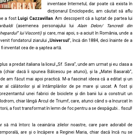
inventase Internetul, dar poate că exista în
dicționarul Enciclopedic, am căutat să aflu
ne a fost
Luigi Cazzavillan
. Am descoperit că a luptat de partea lui
ribaldi
(asemenea personajului lui
Alain Delon/ Tancredi din
hepardul” lui Visconti)
și care, mai apoi, s-a aciuit în România, unde a
venit fondatorul ziarului „
Universul
”, încă din 1884, deci înainte de a
 fi inventat cea de-a șaptea artă.
 plus a predat italiana la liceul „Sf. Sava”, unde am urmat și eu clasa a
a (chiar dacă îi spunea Bălcescu pe atunci), și la „Matei Basarab”,
de am făcut mai apoi practică. M-a fascinat ideea că a editat și un
ar al călătorilor și al întâmplărilor de pe mare și uscat. A fost și
prezentantul unei fabrici de biciclete și din banii lui a construit un
lodrom, chiar lângă Arcul de Triumf, care, atunci când s-a încurcat în
torii, a fost transformat în lemn de foc pentru a se despăgubi… fiscul!
r să mă întorc la ceainăria zilelor noastre, care pare adorabil de
emporală, are și o încăpere a Reginei Maria, chiar dacă încă nu se