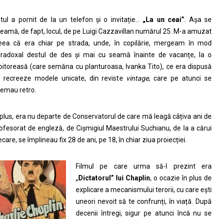
tul a pornit de la un telefon și o invitație…
„La un ceai”
. Așa se
eamă, de fapt, locul, de pe Luigi Cazzavillan numărul 25. M-a amuzat
eea că era chiar pe strada, unde, în copilărie, mergeam în mod
radoxal destul de des și mai cu seamă înainte de vacanțe, la o
oitoreasă (care semăna cu planturoasa, Ivanka Tito), ce era dispusă
 recreeze modele unicate, din reviste
vintage
, care pe atunci se
emau retro.
 plus, era nu departe de Conservatorul de care mă leagă câțiva ani de
ofesorat de engleză, de Cișmigiul Maestrului Suchianu, de la a cărui
ecare, se împlineau fix 28 de ani, pe 18, în chiar ziua proiecției.
Filmul pe care urma să-l prezint era
„
Dictatorul” lui Chaplin
, o ocazie în plus de
explicare a mecanismului terorii, cu care ești
uneori nevoit să te confrunți, în viață. După
decenii întregi, sigur pe atunci încă nu se