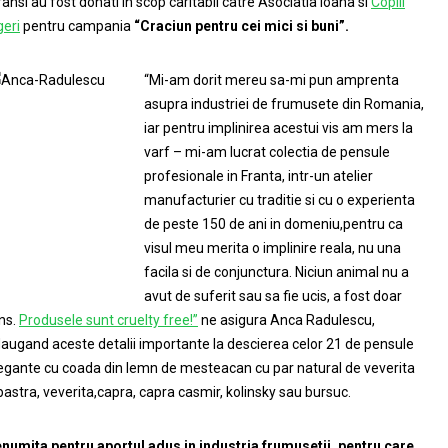
ransi au fost donati in scop caritabil catre Asociatia Ioana si
Copiii
geri
pentru campania
“Craciun pentru cei mici si buni”.
“Mi-am dorit mereu sa-mi pun amprenta
asupra industriei de frumusete din Romania,
iar pentru implinirea acestui vis am mers la
varf – mi-am lucrat colectia de pensule
profesionale in Franta, intr-un atelier
manufacturier cu traditie si cu o experienta
de peste 150 de ani in domeniu,pentru ca
visul meu merita o implinire reala, nu una
facila si de conjunctura. Niciun animal nu a
avut de suferit sau sa fie ucis, a fost doar
ns.
Produsele sunt cruelty free!”
ne asigura Anca Radulescu,
augand aceste detalii importante la descierea celor 21 de pensule
egante cu coada din lemn de mesteacan cu par natural de veverita
bastra, veverita,capra, capra casmir, kolinsky sau bursuc.
numita pentru aportul adus in industria frumusetii, pentru care