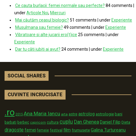
Ce cauta burlacii: femei normale sau perfecte?
84 comments
|
under
Articole Noi
,
Miercuri
Mai căutăm ceasul biologic?
51 comments
|
under
Experiente
Musulmana sau femeie?
49 comments
|
under
Experiente
Vibratoare si alte jucarii ero(t)ice
25 comments
|
under
Experiente
Dar tu câti iubiti ai avut?
24 comments
|
under
Experiente
SOCIAL SHARES
CUVINTE INCRUCISATE
.ro
Ana Maria Iancu
astrolog
astrologie
astre
bani
arta
2015
cuplu
Dan Ghenea
Daniel Filip
Dieta
barbati
berbec
cultura
capricorn
dragoste
film
Galina Turtureanu
femei
festival
frumusete
femeie