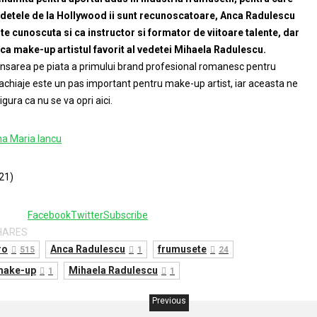
detele de la Hollywood ii sunt recunoscatoare, Anca Radulescu
te cunoscuta si ca instructor si formator de viitoare talente, dar
 ca make-up artistul favorit al vedetei Mihaela Radulescu.
nsarea pe piata a primului brand profesional romanesc pentru
chiaje este un pas important pentru make-up artist, iar aceasta ne
igura ca nu se va opri aici.
a Maria Iancu
21)
1
Facebook
Twitter
Subscribe
HARES
ro
Anca Radulescu
frumusete
515
1
24
make-up
Mihaela Radulescu
1
1
Previous