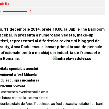
Dislike
0
0
oi, 11 decembrie 2014, orele 19.00, la JubileThe Ballroom
ecebal, in prezenta a numeroase vedete, make-up
tisti, reprezentati ai diferitelor reviste si bloggeri de
eauty, Anca Radulescu a lansat primul brand de pensule
rofesionale pentru machiaj din industria de frumusete
in Romania.
vitata speciala a acestui
eniment a fost Mihaela
dulescu spre incantarea
blicului prezent.
 asemenea evenimentul a avut
 o latura caritabila: cateva dintre
durile pictate de Anca Radulescu au fost scoase la licitatie, toti banii