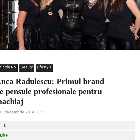
ticole Noi
Beauty
Lifestyle
nca Radulescu: Primul brand
e pensule profesionale pentru
achiaj
13 decembrie 2014
1
Like