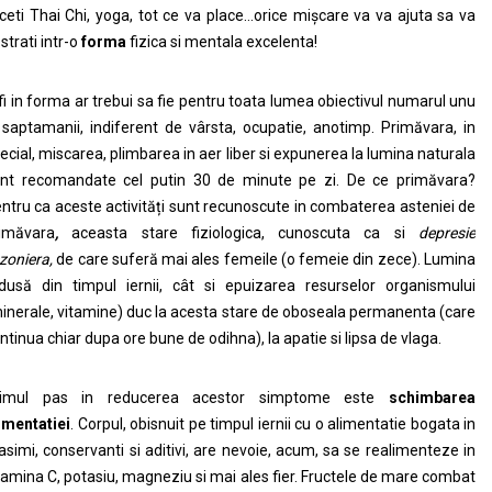
ceti Thai Chi, yoga, tot ce va place…orice mișcare va va ajuta sa va
strati intr-o
forma
fizica si mentala excelenta!
fi in forma ar trebui sa fie pentru toata lumea obiectivul numarul unu
 saptamanii, indiferent de vârsta, ocupatie, anotimp. Primăvara, in
ecial, miscarea, plimbarea in aer liber si expunerea la lumina naturala
nt recomandate cel putin 30 de minute pe zi. De ce primăvara?
ntru ca aceste activități sunt recunoscute in combaterea asteniei de
imăvara
,
aceasta stare fiziologica, cunoscuta ca si
depresie
zoniera,
de care suferă mai ales femeile (o femeie din zece). Lumina
dusă din timpul iernii, cât si epuizarea resurselor organismului
inerale, vitamine) duc la acesta stare de oboseala permanenta (care
ntinua chiar dupa ore bune de odihna), la apatie si lipsa de vlaga.
rimul pas in reducerea acestor simptome este
schimbarea
imentatiei
. Corpul, obisnuit pe timpul iernii cu o alimentatie bogata in
asimi, conservanti si aditivi, are nevoie, acum, sa se realimenteze in
tamina C, potasiu, magneziu si mai ales fier. Fructele de mare combat