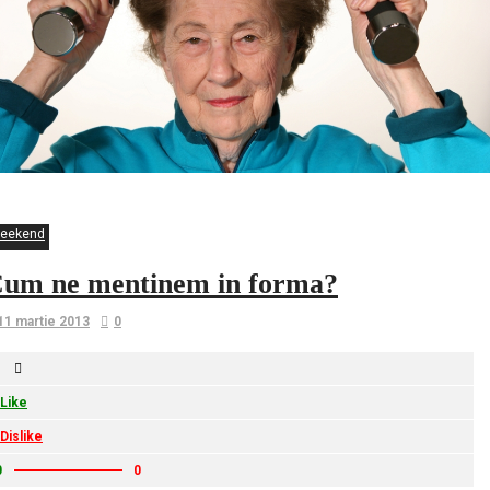
eekend
um ne mentinem in forma?
11 martie 2013
0
Like
Dislike
0
0