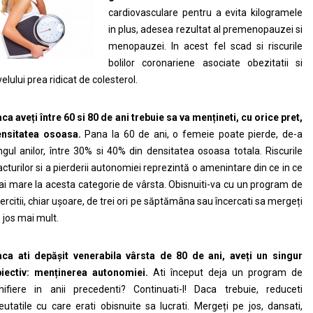
cardiovasculare pentru a evita kilogramele
in plus, adesea rezultat al premenopauzei si
menopauzei. In acest fel scad si riscurile
bolilor coronariene asociate obezitatii si
velului prea ridicat de colesterol.
aca ave
ț
i
î
ntre 60 si 80 de ani trebuie sa va men
ț
ineti, cu orice pret,
ensitatea osoasa.
Pana la 60 de ani, o femeie poate pierde, de-a
ngul anilor, între 30% si 40% din densitatea osoasa totala. Riscurile
acturilor si a pierderii autonomiei reprezintă o amenintare din ce in ce
i mare la acesta categorie de vârsta. Obisnuiti-va cu un program de
ercitii, chiar ușoare, de trei ori pe săptămâna sau încercati sa mergeți
 jos mai mult.
ca ati dep
ăș
it venerabila v
â
rsta de 80 de ani, ave
ț
i un singur
iectiv: men
ț
inerea autonomiei.
Ati început deja un program de
nifiere in anii precedenti? Continuati-l! Daca trebuie, reduceti
eutatile cu care erati obisnuite sa lucrati. Mergeți pe jos, dansati,