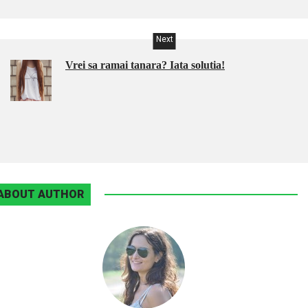
Next
Vrei sa ramai tanara? Iata solutia!
ABOUT AUTHOR