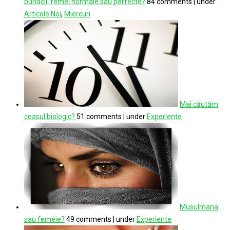
burlacii: femei normale sau perfecte?
84 comments
|
under
Articole Noi
,
Miercuri
Mai căutăm
ceasul biologic?
51 comments
|
under
Experiente
Musulmana
sau femeie?
49 comments
|
under
Experiente