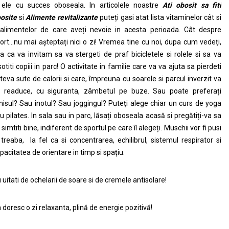
 ele cu succes oboseala. In articolele noastre
Ati obosit sa fiti
osite
si
Alimente revitalizante
puteți gasi atat lista vitaminelor cât si
alimentelor de care aveți nevoie in acesta perioada. Cât despre
ort…nu mai așteptați nici o zi! Vremea tine cu noi, dupa cum vedeți,
a ca va invitam sa va stergeti de praf bicicletele si rolele si sa va
sotiti copiii in parc! O activitate in familie care va va ajuta sa pierdeti
teva sute de calorii si care, împreuna cu soarele si parcul inverzit va
 readuce, cu siguranta, zâmbetul pe buze. Sau poate preferați
nisul? Sau inotul? Sau joggingul? Puteți alege chiar un curs de yoga
u pilates. In sala sau in parc, lăsați oboseala acasă si pregătiți-va sa
 simtiti bine, indiferent de sportul pe care îl alegeți. Muschii vor fi pusi
 treaba, la fel ca si concentrarea, echilibrul, sistemul respirator si
pacitatea de orientare in timp si spațiu.
 uitati de ochelarii de soare si de cremele antisolare!
 doresc o zi relaxanta, plină de energie pozitivă!