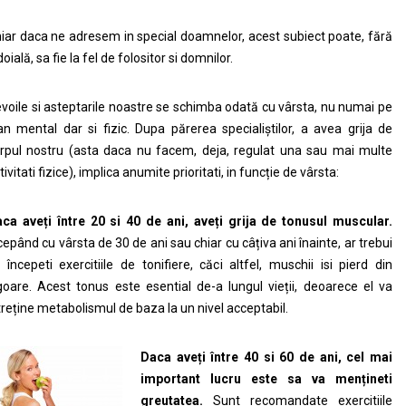
iar daca ne adresem in special doamnelor, acest subiect poate, fără
doială, sa fie la fel de folositor si domnilor.
voile si asteptarile noastre se schimba odată cu vârsta, nu numai pe
an mental dar si fizic. Dupa părerea specialiștilor, a avea grija de
rpul nostru (asta daca nu facem, deja, regulat una sau mai multe
tivitati fizice), implica anumite prioritati, in funcție de vârsta:
aca ave
ț
i
î
ntre 20 si 40 de ani, ave
ț
i grija de tonusul muscular.
cepând cu vârsta de 30 de ani sau chiar cu câțiva ani înainte, ar trebui
 începeti exercitiile de tonifiere, căci altfel, muschii isi pierd din
goare. Acest tonus este esential de-a lungul vieții, deoarece el va
treține metabolismul de baza la un nivel acceptabil.
Daca ave
ț
i
î
ntre 40 si 60 de ani, cel mai
important lucru este sa va men
ț
ineti
greutatea.
Sunt recomandate exercitiile