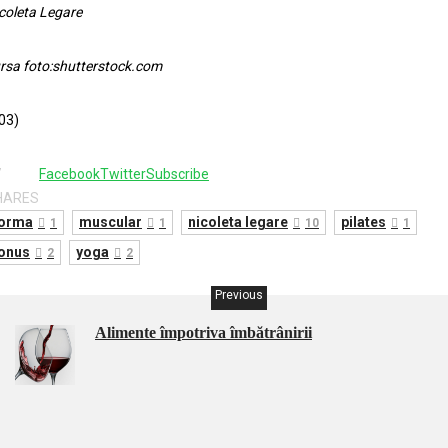
coleta Legare
rsa foto:shutterstock.com
03)
7
Facebook
Twitter
Subscribe
HARES
forma
muscular
nicoleta legare
pilates
1
1
10
1
onus
yoga
2
2
Previous
Alimente împotriva îmbătrânirii