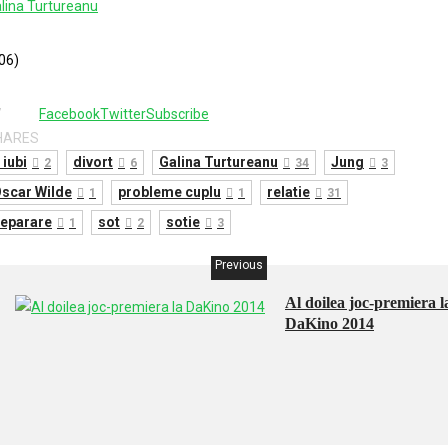
lina Turtureanu
06)
7
Facebook
Twitter
Subscribe
HARES
 iubi
divort
Galina Turtureanu
Jung
2
6
34
3
scar Wilde
probleme cuplu
relatie
1
1
31
eparare
sot
sotie
1
2
3
Previous
Al doilea joc-premiera l
DaKino 2014