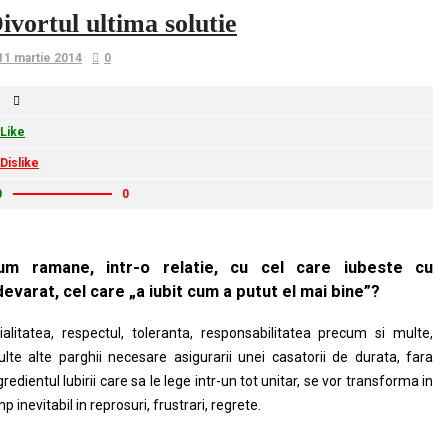
ivortul ultima solutie
11 martie 2014
0
Like
Dislike
0
0
um ramane, intr-o relatie, cu cel care iubeste cu
evarat, cel care „a iubit cum a putut el mai bine”?
ialitatea, respectul, toleranta, responsabilitatea precum si multe,
lte alte parghii necesare asigurarii unei casatorii de durata, fara
gredientul Iubirii care sa le lege intr-un tot unitar, se vor transforma in
mp inevitabil in reprosuri, frustrari, regrete.