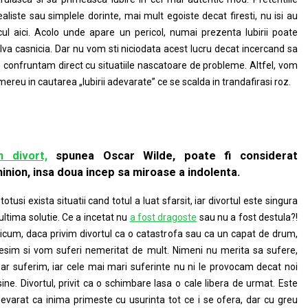
ealiste sau simplele dorinte, mai mult egoiste decat firesti, nu isi au
cul aici. Acolo unde apare un pericol, numai prezenta Iubirii poate
lva casnicia. Dar nu vom sti niciodata acest lucru decat incercand sa
 confruntam direct cu situatiile nascatoare de probleme. Altfel, vom
 mereu in cautarea „Iubirii adevarate” ce se scalda in trandafirasi roz.
n divort,
spunea Oscar Wilde, poate fi considerat
hinion, insa doua incep sa miroase a indolenta.
 totusi exista situatii cand totul a luat sfarsit, iar divortul este singura
 ultima solutie. Ce a incetat nu
a fost dragoste
sau nu a fost destula?!
icum, daca privim divortul ca o catastrofa sau ca un capat de drum,
esim si vom suferi nemeritat de mult. Nimeni nu merita sa sufere,
ar suferim, iar cele mai mari suferinte nu ni le provocam decat noi
sine. Divortul, privit ca o schimbare lasa o cale libera de urmat. Este
evarat ca inima primeste cu usurinta tot ce i se ofera, dar cu greu