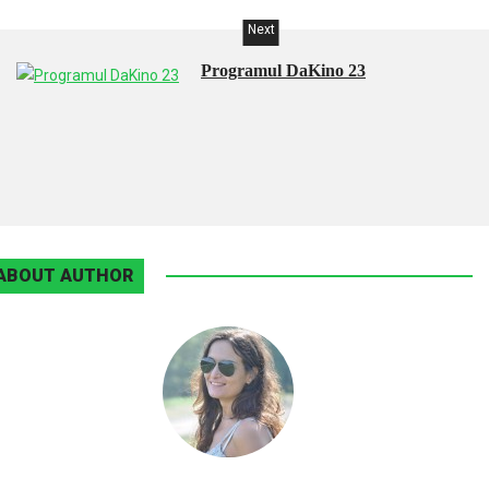
Next
Programul DaKino 23
ABOUT AUTHOR