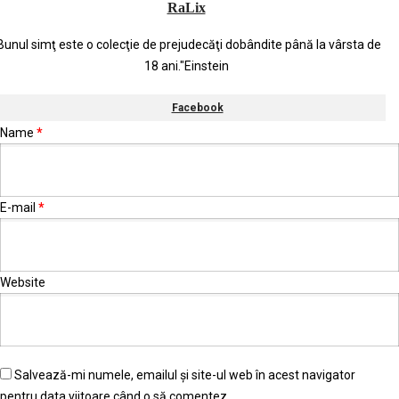
RaLix
Bunul simţ este o colecţie de prejudecăţi dobândite până la vârsta de
18 ani."Einstein
Facebook
Name
*
E-mail
*
Website
Salvează-mi numele, emailul și site-ul web în acest navigator
pentru data viitoare când o să comentez.