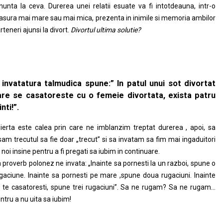
nunta la ceva. Durerea unei relatii esuate va fi intotdeauna, intr-o
sura mai mare sau mai mica, prezenta in inimile si memoria ambilor
rteneri ajunsi la divort.
Divortul ultima solutie?
 invatatura talmudica spune:” In patul unui sot divortat
are se casatoreste cu o femeie divortata, exista patru
nti!”.
ierta este calea prin care ne imblanzim treptat durerea , apoi, sa
sam trecutul sa fie doar „trecut” si sa invatam sa fim mai ingaduitori
 noi insine pentru a fi pregati sa iubim in continuare.
 proverb polonez ne invata: „Inainte sa pornesti la un razboi, spune o
gaciune. Inainte sa pornesti pe mare ,spune doua rugaciuni. Inainte
 te casatoresti, spune trei rugaciuni”. Sa ne rugam? Sa ne rugam…
ntru a nu uita sa iubim!