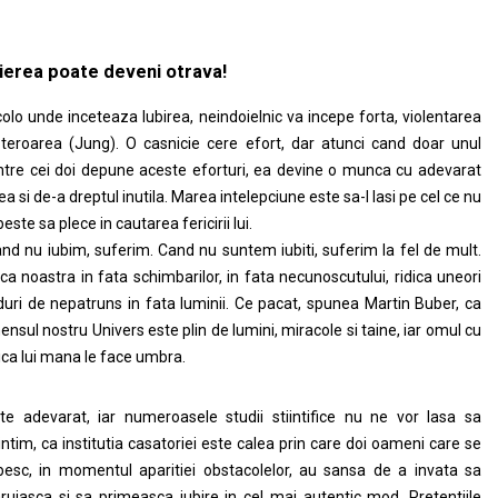
ierea poate deveni otrava!
olo unde inceteaza Iubirea, neindoielnic va incepe forta, violentarea
 teroarea (Jung). O casnicie cere efort, dar atunci cand doar unul
ntre cei doi depune aceste eforturi, ea devine o munca cu adevarat
ea si de-a dreptul inutila. Marea intelepciune este sa-l lasi pe cel ce nu
beste sa plece in cautarea fericirii lui.
nd nu iubim, suferim. Cand nu suntem iubiti, suferim la fel de mult.
ica noastra in fata schimbarilor, in fata necunoscutului, ridica uneori
duri de nepatruns in fata luminii. Ce pacat, spunea Martin Buber, ca
ensul nostru Univers este plin de lumini, miracole si taine, iar omul cu
ca lui mana le face umbra.
te adevarat, iar numeroasele studii stiintifice nu ne vor lasa sa
ntim, ca institutia casatoriei este calea prin care doi oameni care se
besc, in momentul aparitiei obstacolelor, au sansa de a invata sa
ruiasca si sa primeasca iubire in cel mai autentic mod. Pretentiile