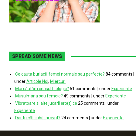
SPREAD SOME NEWS
Ce cauta burlacii: femei normale sau perfecte?
84 comments
|
under
Articole Noi
,
Miercuri
Mai căutăm ceasul biologic?
51 comments
|
under
Experiente
Musulmana sau femeie?
49 comments
|
under
Experiente
Vibratoare si alte jucarii ero(t)ice
25 comments
|
under
Experiente
Dar tu câti iubiti ai avut?
24 comments
|
under
Experiente