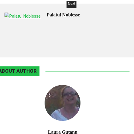
Next
Palatul Noblesse
ABOUT AUTHOR
Laura Guțanu