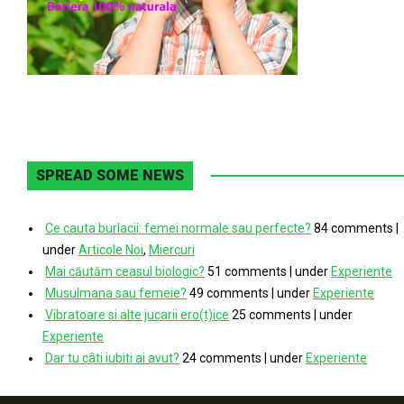
SPREAD SOME NEWS
Ce cauta burlacii: femei normale sau perfecte?
84 comments
|
under
Articole Noi
,
Miercuri
Mai căutăm ceasul biologic?
51 comments
|
under
Experiente
Musulmana sau femeie?
49 comments
|
under
Experiente
Vibratoare si alte jucarii ero(t)ice
25 comments
|
under
Experiente
Dar tu câti iubiti ai avut?
24 comments
|
under
Experiente