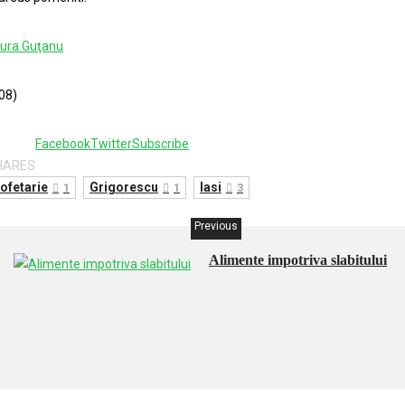
ura Guţanu
08)
3
Facebook
Twitter
Subscribe
HARES
ofetarie
Grigorescu
Iasi
1
1
3
Previous
Alimente impotriva slabitului