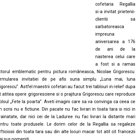
cofetaria Regallia
si-a invitat prietenii-
clientii sa
sarbatoreasca
impreuna
aniversarea a 176
de ani de la
nasterea celui care
a fost si a ramas
ctorul emblematic pentru pictura româneasca, Nicolae Grigorescu.
rmularea invitatiei de pe afis suna simplu „Luna mai, luna
igorescu”. Astfel maestrii cofetari au facut trei tablouri in relief dupa
t atitea opere grigoresciene si o prajitura Grigorescu care reproduce
bloul „Fete la poarta”. Aveti imagini care sa va convinga ca ceea ce
 scris nu e fictiune. Din pacate nu fac livrari in toata tara si nici in
rainatate, dar nici cei de la Laduree nu fac livrari la distante mari
ntru toate produsele. Le dorim celor de la Regallia sa regaleze
fticiosii din toata tara sau din alte locuri macar tot atit cit francezii
i sus pomeniti.