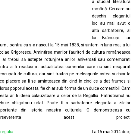
a studiat literatura
română. Cei care au
deschis elegantul
loc au mai avut o
altă sărbătorire, al
lui Brâncuşi, iar
um , pentru ca s-a nascut la 15 mai 1838, si sintem in luna mai, a lui
colae Grigorescu. Amintirea marilor fauritori de cultura româneasca
 ar trebui să astepte rotunjirea anilor aniversati sau comemorati
ntru a fi readusi in actualitatea oamenilor care nu sint neaparat
eocupati de cultura, dar sint traitori pe meleagurile astea si chiar le
ce placere sa li se aminteasca din cind în cind ce a dat frumos si
loros poporul acesta, fie chiar sub forma de un dulce comestibil. Cam
esta ar fi ideea calauzitoare a celor de la Regallia. Patriotismul nu
ebuie obligatoriu urlat. Poate fi o sarbatorire eleganta a zilelor
mportante din istoria noastra culturala. O demonstreaza cu
perseverenta acest proiect.
La 15 mai 2014 deci,