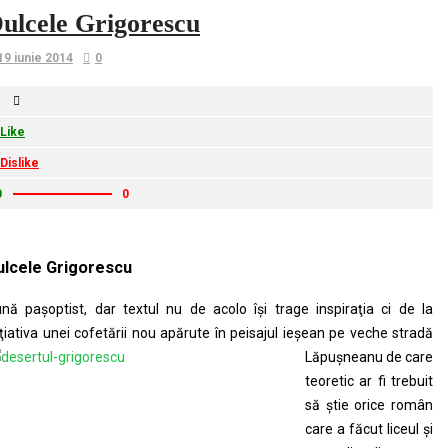
ulcele Grigorescu
19 iunie 2014
0
Like
Dislike
0
0
ulcele Grigorescu
nă paşoptist, dar textul nu de acolo îşi trage inspiraţia ci de la
iţiativa unei cofetării nou apărute
în peisajul ieşean pe veche stradă
Lăpuşneanu de care
teoretic ar fi trebuit
să ştie orice român
care a făcut liceul şi