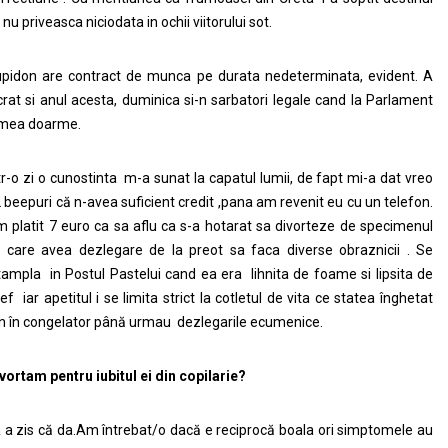
 nu priveasca niciodata in ochii viitorului sot.
pidon are contract de munca pe durata nedeterminata, evident. A
crat si anul acesta, duminica si-n sarbatori legale cand la Parlament
mea doarme.
tr-o zi o cunostinta m-a sunat la capatul lumii, de fapt mi-a dat vreo
 beepuri că n-avea suficient credit ,pana am revenit eu cu un telefon.
 platit 7 euro ca sa aflu ca s-a hotarat sa divorteze de specimenul
 care avea dezlegare de la preot sa faca diverse obraznicii . Se
tampla in Postul Pastelui cand ea era lihnita de foame si lipsita de
ef iar apetitul i se limita strict la cotletul de vita ce statea înghetat
n în congelator până urmau dezlegarile ecumenice.
vortam pentru iubitul ei din copilarie?
 a zis că da.Am întrebat/o dacă e reciprocă boala ori simptomele au