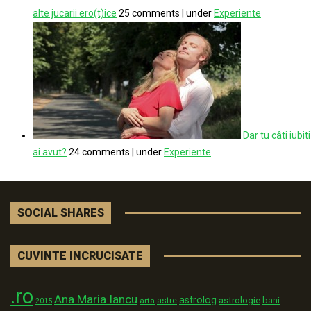
alte jucarii ero(t)ice
25 comments
|
under
Experiente
Dar tu câti iubiti
ai avut?
24 comments
|
under
Experiente
SOCIAL SHARES
CUVINTE INCRUCISATE
.ro
Ana Maria Iancu
astrolog
astrologie
astre
bani
arta
2015