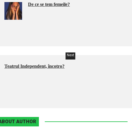
De ce se tem femeile?
Next
Teatrul Independent, încotro?
ABOUT AUTHOR