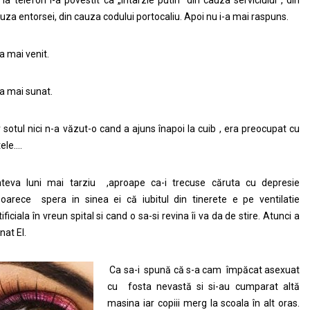
uza entorsei, din cauza codului portocaliu. Apoi nu i-a mai raspuns.
a mai venit.
a mai sunat.
r sotul nici n-a văzut-o cand a ajuns înapoi la cuib , era preocupat cu
tele….
teva luni mai tarziu ,aproape ca-i trecuse căruta cu depresie
oarece spera in sinea ei că iubitul din tinerete e pe ventilatie
tificiala în vreun spital si cand o sa-si revina îi va da de stire. Atunci a
nat El.
Ca sa-i spună că s-a cam împăcat asexuat
cu fosta nevastă si si-au cumparat altă
masina iar copiii merg la scoala în alt oras.