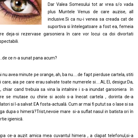
Dar Valea Somesului tot ar vrea s/o vada
plus Muntele Venus de care auzise, all
inclusive.Si ca nu-i venea sa creada cat de
suportiva si întelegatoare a fost ea, femeia
re deja-si rezervase garsoniera în care vor locui ca doi divortati
spectabili.
.de ce n-a sunat pana acum?
i nu avea minute pe orange, ah, ba nu…..de fapt pierduse cartela, stiti
i care, aia pe care erau salvate toate numerele si…..AL EI, desigur.Da,
, chiar cand trebuia sa vina la intalnire i s-a inundat garsoniera în
re se mutase cu chirie si acolo s-a înecat cartela , dorinta de-a
latori si l-a salvat EA fosta-actuală. Cum ar mai fi putut sa o lase si sa
ga dupa o himeră?Trist,nevoie mare si-a suflat nasul in batista ori în
rtie igienică.
pa ce-a auzit amica mea cuvantul himera , a clapat telefonul,si-a