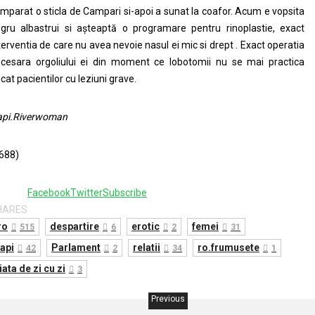
mparat o sticla de Campari si-apoi a sunat la coafor. Acum e vopsita
gru albastrui si așteaptă o programare pentru rinoplastie, exact
terventia de care nu avea nevoie nasul ei mic si drept . Exact operatia
cesara orgoliului ei din moment ce lobotomii nu se mai practica
cat pacientilor cu leziuni grave.
pi.Riverwoman
688)
Facebook
Twitter
Subscribe
HARES
ro
despartire
erotic
femei
515
6
2
31
api
Parlament
relatii
ro.frumusete
42
2
34
1
iata de zi cu zi
3
Previous