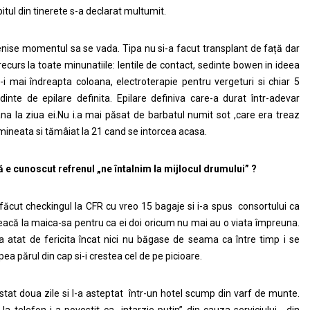
bitul din tinerete s-a declarat multumit.
nise momentul sa se vada. Tipa nu si-a facut transplant de față dar
recurs la toate minunatiile: lentile de contact, sedinte bowen in ideea
-i mai îndreapta coloana, electroterapie pentru vergeturi si chiar 5
dinte de epilare definita. Epilare definiva care-a durat într-adevar
na la ziua ei.Nu i.a mai păsat de barbatul numit sot ,care era treaz
mineata si tămâiat la 21 cand se intorcea acasa.
 e cunoscut refrenul „ne întalnim la mijlocul drumului” ?
făcut checkingul la CFR cu vreo 15 bagaje si i-a spus consortului ca
eacă la maica-sa pentru ca ei doi oricum nu mai au o viata împreuna.
a atat de fericita încat nici nu băgase de seama ca între timp i se
pea părul din cap si-i crestea cel de pe picioare.
stat doua zile si l-a asteptat într-un hotel scump din varf de munte.
, la telefon i-a povestit ca „intarzie putin” din cauza serviciului , din