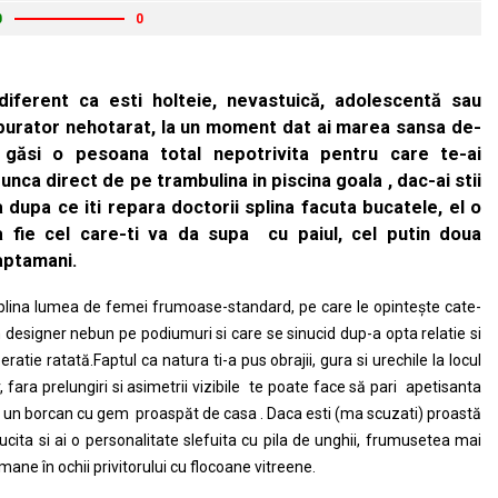
0
0
ndiferent ca esti holteie, nevastuică, adolescentă sau
burator nehotarat, la un moment dat ai marea sansa de-
 găsi o pesoana total nepotrivita pentru care te-ai
unca direct de pe trambulina in piscina goala , dac-ai stii
a dupa ce iti repara doctorii splina facuta bucatele, el o
a fie cel care-ti va da supa cu paiul, cel putin doua
aptamani.
plina lumea de femei frumoase-standard, pe care le opintește cate-
 designer nebun pe podiumuri si care se sinucid dup-a opta relatie si
eratie ratată.Faptul ca natura ti-a pus obrajii, gura si urechile la locul
r, fara prelungiri si asimetrii vizibile te poate face să pari apetisanta
 un borcan cu gem proaspăt de casa . Daca esti (ma scuzati) proastă
sucita si ai o personalitate slefuita cu pila de unghii, frumusetea mai
mane în ochii privitorului cu flocoane vitreene.