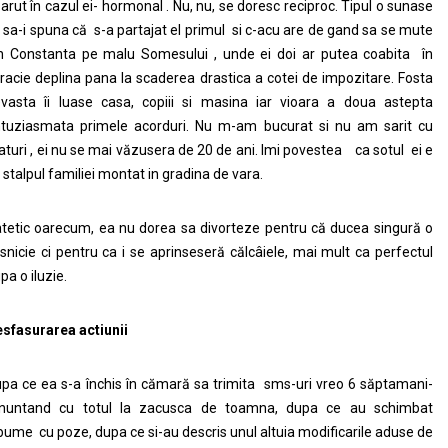
arut în cazul ei- hormonal . Nu, nu, se doresc reciproc. Tipul o sunase
 sa-i spuna că s-a partajat el primul si c-acu are de gand sa se mute
n Constanta pe malu Somesului , unde ei doi ar putea coabita în
racie deplina pana la scaderea drastica a cotei de impozitare. Fosta
vasta îi luase casa, copiii si masina iar vioara a doua astepta
tuziasmata primele acorduri. Nu m-am bucurat si nu am sarit cu
aturi , ei nu se mai văzusera de 20 de ani. Imi povestea ca sotul ei e
 stalpul familiei montat in gradina de vara.
tetic oarecum, ea nu dorea sa divorteze pentru că ducea singură o
snicie ci pentru ca i se aprinseseră călcâiele, mai mult ca perfectul
pa o iluzie.
sfasurarea actiunii
pa ce ea s-a închis în cămară sa trimita sms-uri vreo 6 săptamani-
nuntand cu totul la zacusca de toamna, dupa ce au schimbat
bume cu poze, dupa ce si-au descris unul altuia modificarile aduse de