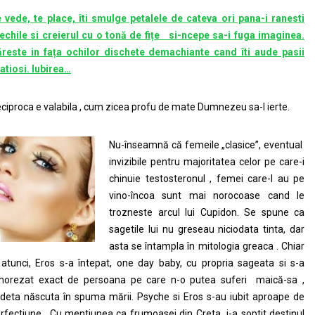
 vede, te place, îti smulge petalele de cateva ori pana-i ranesti
echile si creierul cu o tonă de fițe si-ncepe sa-i fuga imaginea.
reste in fața ochilor dischete demachiante cand îti aude pasii
atiosi. Iubirea…
ciproca e valabila , cum zicea profu de mate Dumnezeu sa-l ierte.
Nu-înseamnă că femeile „clasice”, eventual
invizibile pentru majoritatea celor pe care-i
chinuie testosteronul , femei care-l au pe
vino-încoa sunt mai norocoase cand le
trozneste arcul lui Cupidon. Se spune ca
sagetile lui nu greseau niciodata tinta, dar
asta se întampla în mitologia greaca . Chiar
 atunci, Eros s-a întepat, one day baby, cu propria sageata si s-a
orezat exact de persoana pe care n-o putea suferi maică-sa ,
deta născuta în spuma mării. Psyche si Eros s-au iubit aproape de
rfectiune . Cu mentiunea ca frumoasei din Creta i-a soptit destinul