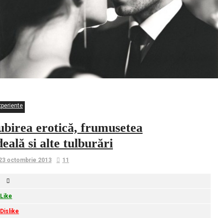
xperiente
ubirea erotică, frumusetea
deală si alte tulburări
23 octombrie 2013
11
Like
Dislike