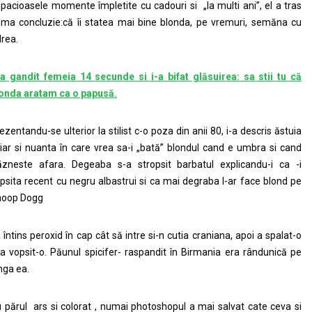
pacioasele momente împletite cu cadouri si „la multi ani”, el a tras
ima concluzie:că îi statea mai bine blonda, pe vremuri, semăna cu
rea.
a gandit femeia 14 secunde si i-a bifat glăsuirea: sa stii tu că
onda aratam ca o papusă.
ezentandu-se ulterior la stilist c-o poza din anii 80, i-a descris ăstuia
iar si nuanta în care vrea sa-i „bată” blondul cand e umbra si cand
ăzneste afara. Degeaba s-a stropsit barbatul explicandu-i ca -i
psita recent cu negru albastrui si ca mai degraba l-ar face blond pe
noop Dogg
a întins peroxid în cap cât să intre si-n cutia craniana, apoi a spalat-o
-a vopsit-o. Păunul spicifer- raspandit în Birmania era rândunică pe
nga ea.
 părul ars si colorat , numai photoshopul a mai salvat cate ceva si