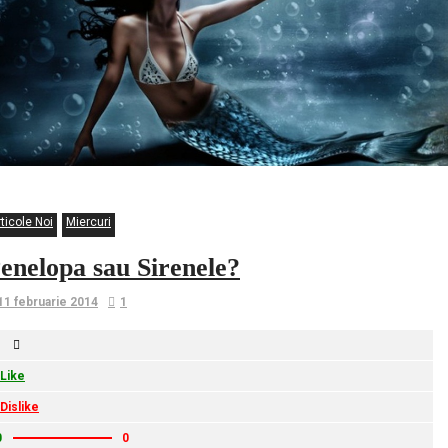
ticole Noi
Miercuri
enelopa sau Sirenele?
11 februarie 2014
1
Like
Dislike
0
0