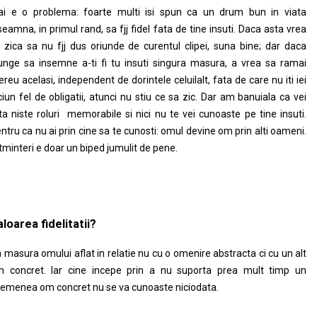
i e o problema: foarte multi isi spun ca un drum bun in viata
seamna, in primul rand, sa fjj fidel fata de tine insuti. Daca asta vrea
 zica sa nu fjj dus oriunde de curentul clipei, suna bine; dar daca
unge sa insemne a-ti fi tu insuti singura masura, a vrea sa ramai
reu acelasi, independent de dorintele celuilalt, fata de care nu iti iei
ciun fel de obligatii, atunci nu stiu ce sa zic. Dar am banuiala ca vei
ta niste roluri memorabile si nici nu te vei cunoaste pe tine insuti.
ntru ca nu ai prin cine sa te cunosti: omul devine om prin alti oameni.
tminteri e doar un biped jumulit de pene.
loarea fidelitatii?
 masura omului aflat in relatie nu cu o omenire abstracta ci cu un alt
 concret. lar cine incepe prin a nu suporta prea mult timp un
emenea om concret nu se va cunoaste niciodata.