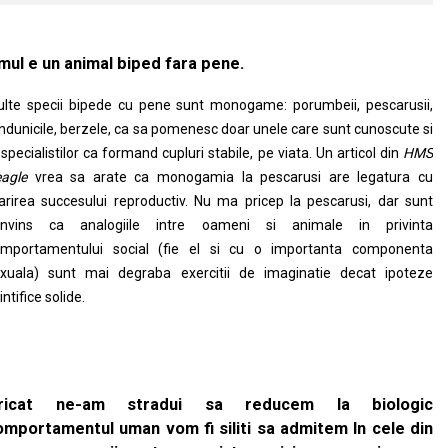
mul e un animal biped fara pene.
lte specii bipede cu pene sunt monogame: porumbeii, pescarusii,
ndunicile, berzele, ca sa pomenesc doar unele care sunt cunoscute si
specialistilor ca formand cupluri stabile, pe viata. Un articol din
HMS
agle
vrea sa arate ca monogamia la pescarusi are legatura cu
rirea succesului reproductiv. Nu ma pricep la pescarusi, dar sunt
onvins ca analogiile intre oameni si animale in privinta
mportamentului social (fie el si cu o importanta componenta
xuala) sunt mai degraba exercitii de imaginatie decat ipoteze
iintifice solide.
ricat ne-am stradui sa reducem la biologic
omportamentul uman vom fi siliti sa admitem In cele din