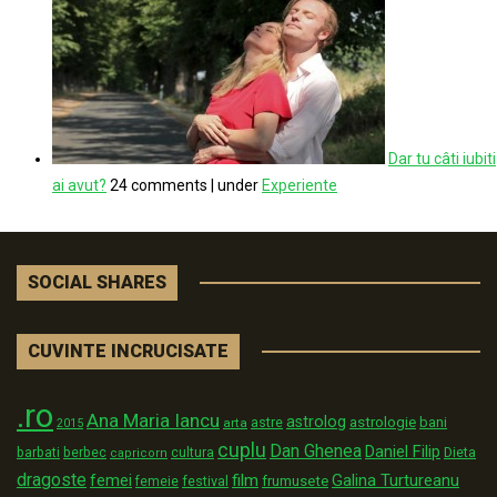
Dar tu câti iubiti
ai avut?
24 comments
|
under
Experiente
SOCIAL SHARES
CUVINTE INCRUCISATE
.ro
Ana Maria Iancu
astrolog
astrologie
astre
bani
arta
2015
cuplu
Dan Ghenea
Daniel Filip
Dieta
barbati
berbec
cultura
capricorn
dragoste
film
Galina Turtureanu
femei
festival
frumusete
femeie