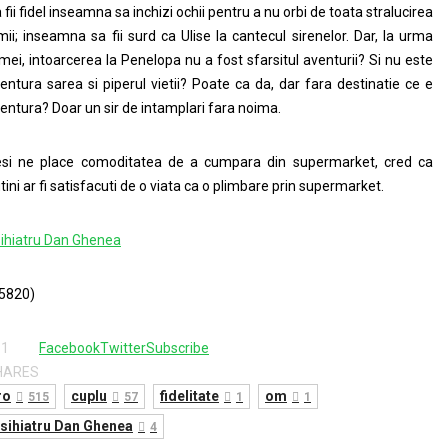
 fii fidel inseamna sa inchizi ochii pentru a nu orbi de toata stralucirea
mii; inseamna sa fii surd ca Ulise la cantecul sirenelor. Dar, la urma
mei, intoarcerea la Penelopa nu a fost sfarsitul aventurii? Si nu este
entura sarea si piperul vietii? Poate ca da, dar fara destinatie ce e
entura? Doar un sir de intamplari fara noima.
si ne place comoditatea de a cumpara din supermarket, cred ca
tini ar fi satisfacuti de o viata ca o plimbare prin supermarket.
ihiatru Dan Ghenea
5820)
81
Facebook
Twitter
Subscribe
HARES
ro
cuplu
fidelitate
om
515
57
1
1
sihiatru Dan Ghenea
4