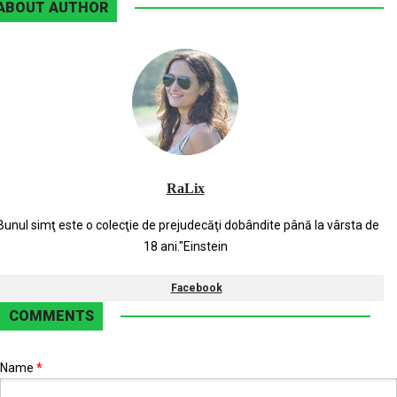
ABOUT AUTHOR
RaLix
Bunul simţ este o colecţie de prejudecăţi dobândite până la vârsta de
18 ani."Einstein
Facebook
COMMENTS
Name
*