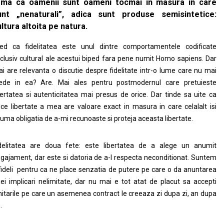
rma ca oamenii sunt oameni tocmai in masura in care
unt „nenaturali”, adica sunt produse semisintetice:
ltura altoita pe natura.
ed ca fidelitatea este unul dintre comportamentele codificate
clusiv cultural ale acestui biped fara pene numit Homo sapiens. Dar
i are relevanta o discutie despre fidelitate intr-o lume care nu mai
ede in ea? Are. Mai ales pentru postmodernul care pretuieste
bertatea si autenticitatea mai presus de orice. Dar tinde sa uite ca
ice libertate a mea are valoare exact in masura in care celalalt isi
uma obligatia de a-mi recunoaste si proteja aceasta libertate.
delitatea are doua fete: este libertatea de a alege un anumit
gajament, dar este si datoria de a-I respecta neconditionat. Suntem
fideli pentru ca ne place senzatia de putere pe care o da anuntarea
ei implicari nelimitate, dar nu mai e tot atat de placut sa accepti
mitarile pe care un asemenea contract Ie creeaza zi dupa zi, an dupa
.